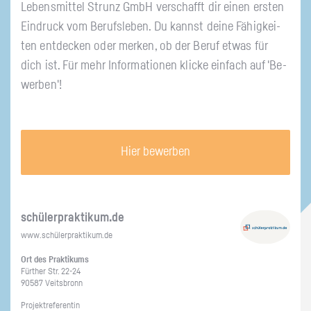
Le­bens­mit­tel Strunz GmbH ver­schafft dir einen ers­ten
Ein­druck vom Be­rufs­le­ben. Du kannst deine Fä­hig­kei­
ten ent­de­cken oder mer­ken, ob der Beruf etwas für
dich ist. Für mehr In­for­ma­tio­nen kli­cke ein­fach auf 'Be­
wer­ben'!
Hier bewerben
schü­ler­prak­ti­kum.de
www.​schüler​prak​tiku​m.​de
Ort des Prak­ti­kums
Für­ther Str. 22-24
90587 Veits­bronn
Pro­jekt­re­fe­ren­tin