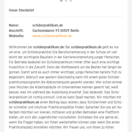
Unser Steckbrief
Name:
schülerpraktikum.de
Anschrift:
Sachsendamm 93
10829
Berlin
Webseite:
www.​schüler​prak​tiku​m.​de
Will­kom­men bei
schü­ler­prak­ti­kum.de
! Bei
schü­ler­prak­ti­kum.de
geht es nur
um eins: um Schü­ler­prak­ti­ka! Die Be­rufs­ori­en­tie­rung in der Schu­le ist viel­
leicht der wich­tigs­te Bau­stein in der Kar­rie­re­vor­be­rei­tung jun­ger Men­schen.
Für Be­trie­be be­deu­tet ein Schü­ler­prak­ti­kum immer öfter auch eine wich­ti­ge
In­ves­ti­ti­on in die Zu­kunft. Denn der Wett­be­werb um die Bes­ten hat längst be­
gon­nen. Damit wird es auch immer wich­ti­ger, junge Men­schen be­reits früh zu
be­geis­tern. Ab­bruch war ges­tern Gleich­zei­tig kann mit einem guten Schü­ler­
prak­ti­kums­pro­gramm die Ab­bre­cher­quo­te ge­senkt wer­den. Wer schon ein­mal
zwei Wo­chen die Ar­beits­ab­läu­fe im Un­ter­neh­men ken­nen ge­lernt hat, weiß
bes­ser, was ihn wäh­rend der Aus­bil­dung er­war­tet. Das be­deu­tet: Das Schü­
ler­prak­ti­kum ist rich­tig sinn­voll. Und es kann Spaß ma­chen. Wir möch­ten mit
schü­ler­prak­ti­kum.de
einen Bei­trag dazu leis­ten, dass Schü­le­rin­nen und Schü­
ler schnel­ler und in­tui­ti­ver Prak­ti­kums­plät­ze fin­den. Spre­chen Sie uns an! Au­
ßer­dem möch­ten wir klei­nen, mitt­le­ren und gro­ßen Be­trie­ben eine Platt­form
bie­ten, um sich den Ju­gend­li­chen vor­zu­stel­len. Schrei­ben Sie uns gerne an,
wenn Sie Fra­gen haben, wir Ihnen wei­ter­hel­fen kön­nen oder wenn Sie einen
Prak­ti­kums­platz ein­stel­len möch­ten. Wir freu­en uns, von Ihnen zu hören.