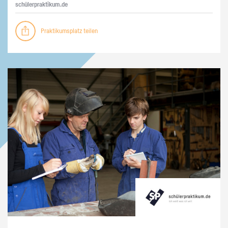
schü­ler­prak­ti­kum.de
Praktikumsplatz teilen