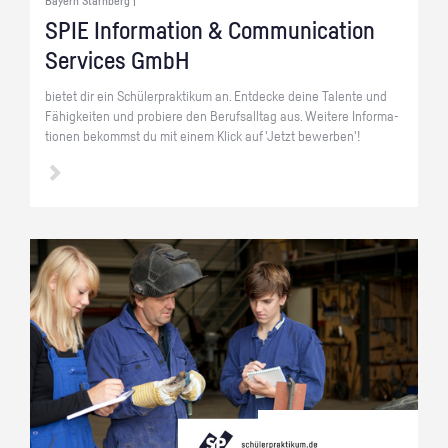
Bayern Starnberg |
SPIE In­for­ma­ti­on & Com­mu­ni­ca­ti­on
Ser­vices GmbH
bie­tet dir ein Schü­ler­prak­ti­kum an. Ent­de­cke deine Ta­len­te und
Fä­hig­kei­ten und pro­bie­re den Be­rufs­all­tag aus. Wei­te­re In­for­ma­
tio­nen be­kommst du mit einem Klick auf 'Jetzt be­wer­ben'!