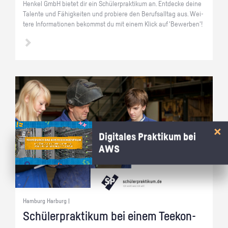
Hen­kel GmbH bie­tet dir ein Schü­ler­prak­ti­kum an. Ent­de­cke deine
Ta­len­te und Fä­hig­kei­ten und pro­bie­re den Be­rufs­all­tag aus. Wei­
te­re In­for­ma­tio­nen be­kommst du mit einem Klick auf 'Be­wer­ben'!
Digitales Praktikum bei
AWS
Hamburg Harburg |
Schü­ler­prak­ti­kum bei einem Tee­kon­