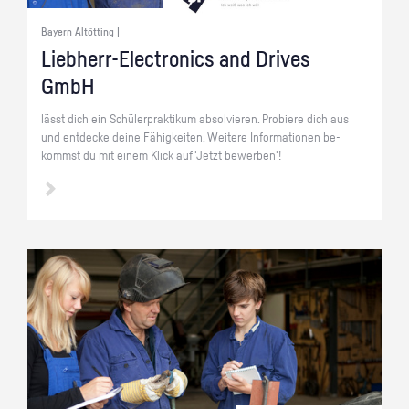
Bayern Altötting |
Lieb­herr-Elec­tro­nics and Dri­ves
GmbH
lässt dich ein Schü­ler­prak­ti­kum ab­sol­vie­ren. Pro­bie­re dich aus
und ent­de­cke deine Fä­hig­kei­ten. Wei­te­re In­for­ma­tio­nen be­
kommst du mit einem Klick auf 'Jetzt be­wer­ben'!