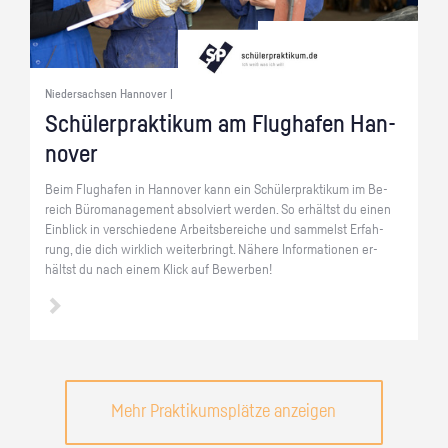
Niedersachsen Hannover |
Schü­ler­prak­ti­kum am Flug­ha­fen Han­
no­ver
Beim Flug­ha­fen in Han­no­ver kann ein Schü­ler­prak­ti­kum im Be­
reich Bü­ro­ma­nage­ment ab­sol­viert wer­den. So er­hältst du einen
Ein­blick in ver­schie­de­ne Ar­beits­be­rei­che und sam­melst Er­fah­
rung, die dich wirk­lich wei­ter­bringt. Nä­he­re In­for­ma­tio­nen er­
hältst du nach einem Klick auf Be­wer­ben!
Mehr Praktikumsplätze anzeigen