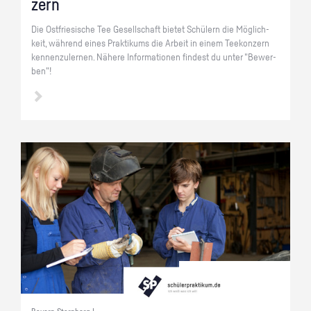
zern
Die Ost­frie­si­sche Tee Ge­sell­schaft bie­tet Schü­lern die Mög­lich­
keit, wäh­rend eines Prak­ti­kums die Ar­beit in einem Tee­kon­zern
ken­nen­zu­ler­nen. Nä­he­re In­for­ma­tio­nen fin­dest du unter "Be­wer­
ben"!