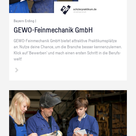
Bayern Erding |
GE­WO-Fein­me­cha­nik GmbH
GE­WO-Fein­me­cha­nik GmbH bie­tet at­trak­ti­ve Prak­ti­kums­plät­ze
an. Nutze deine Chan­ce, um die Bran­che bes­ser ken­nen­zu­ler­nen.
Klick auf 'Be­wer­ben' und mach einen ers­ten Schritt in die Be­rufs­
welt!