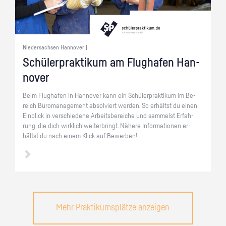
Niedersachsen Hannover |
Schü­ler­prak­ti­kum am Flug­ha­fen Han­
no­ver
Beim Flug­ha­fen in Han­no­ver kann ein Schü­ler­prak­ti­kum im Be­
reich Bü­ro­ma­nage­ment ab­sol­viert wer­den. So er­hältst du einen
Ein­blick in ver­schie­de­ne Ar­beits­be­rei­che und sam­melst Er­fah­
rung, die dich wirk­lich wei­ter­bringt. Nä­he­re In­for­ma­tio­nen er­
hältst du nach einem Klick auf Be­wer­ben!
Mehr Praktikumsplätze anzeigen