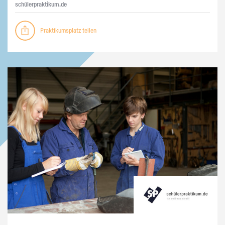
schü­ler­prak­ti­kum.de
Praktikumsplatz teilen