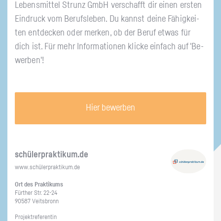
Le­bens­mit­tel Strunz GmbH ver­schafft dir einen ers­ten
Ein­druck vom Be­rufs­le­ben. Du kannst deine Fä­hig­kei­
ten ent­de­cken oder mer­ken, ob der Beruf etwas für
dich ist. Für mehr In­for­ma­tio­nen kli­cke ein­fach auf 'Be­
wer­ben'!
Hier bewerben
schü­ler­prak­ti­kum.de
www.​schüler​prak​tiku​m.​de
Ort des Prak­ti­kums
Für­ther Str. 22-24
90587 Veits­bronn
Pro­jekt­re­fe­ren­tin