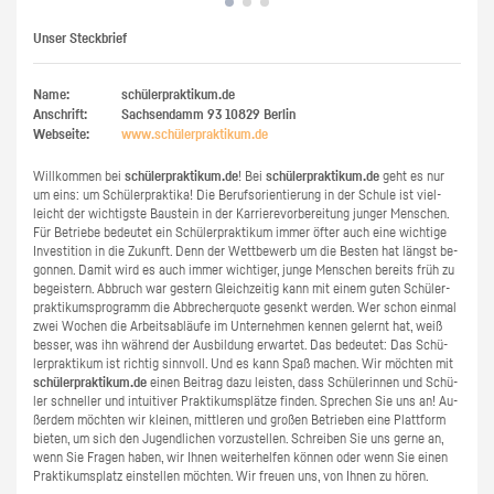
Unser Steckbrief
Name:
schülerpraktikum.de
Anschrift:
Sachsendamm 93
10829
Berlin
Webseite:
www.​schüler​prak​tiku​m.​de
Will­kom­men bei
schü­ler­prak­ti­kum.de
! Bei
schü­ler­prak­ti­kum.de
geht es nur
um eins: um Schü­ler­prak­ti­ka! Die Be­rufs­ori­en­tie­rung in der Schu­le ist viel­
leicht der wich­tigs­te Bau­stein in der Kar­rie­re­vor­be­rei­tung jun­ger Men­schen.
Für Be­trie­be be­deu­tet ein Schü­ler­prak­ti­kum immer öfter auch eine wich­ti­ge
In­ves­ti­ti­on in die Zu­kunft. Denn der Wett­be­werb um die Bes­ten hat längst be­
gon­nen. Damit wird es auch immer wich­ti­ger, junge Men­schen be­reits früh zu
be­geis­tern. Ab­bruch war ges­tern Gleich­zei­tig kann mit einem guten Schü­ler­
prak­ti­kums­pro­gramm die Ab­bre­cher­quo­te ge­senkt wer­den. Wer schon ein­mal
zwei Wo­chen die Ar­beits­ab­läu­fe im Un­ter­neh­men ken­nen ge­lernt hat, weiß
bes­ser, was ihn wäh­rend der Aus­bil­dung er­war­tet. Das be­deu­tet: Das Schü­
ler­prak­ti­kum ist rich­tig sinn­voll. Und es kann Spaß ma­chen. Wir möch­ten mit
schü­ler­prak­ti­kum.de
einen Bei­trag dazu leis­ten, dass Schü­le­rin­nen und Schü­
ler schnel­ler und in­tui­ti­ver Prak­ti­kums­plät­ze fin­den. Spre­chen Sie uns an! Au­
ßer­dem möch­ten wir klei­nen, mitt­le­ren und gro­ßen Be­trie­ben eine Platt­form
bie­ten, um sich den Ju­gend­li­chen vor­zu­stel­len. Schrei­ben Sie uns gerne an,
wenn Sie Fra­gen haben, wir Ihnen wei­ter­hel­fen kön­nen oder wenn Sie einen
Prak­ti­kums­platz ein­stel­len möch­ten. Wir freu­en uns, von Ihnen zu hören.