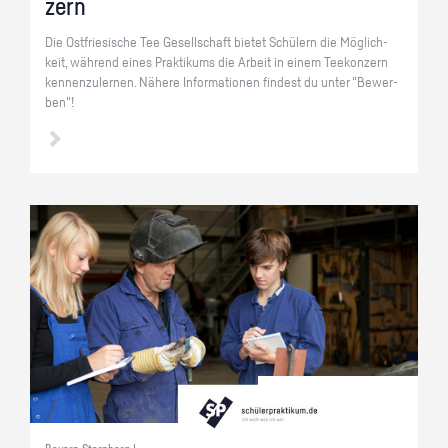
zern
Die Ost­frie­si­sche Tee Ge­sell­schaft bie­tet Schü­lern die Mög­lich­
keit, wäh­rend eines Prak­ti­kums die Ar­beit in einem Tee­kon­zern
ken­nen­zu­ler­nen. Nä­he­re In­for­ma­tio­nen fin­dest du unter "Be­wer­
ben"!