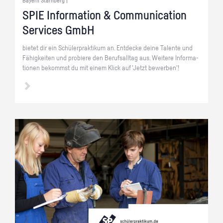
Bayern Starnberg |
SPIE In­for­ma­ti­on & Com­mu­ni­ca­ti­on
Ser­vices GmbH
bie­tet dir ein Schü­ler­prak­ti­kum an. Ent­de­cke deine Ta­len­te und
Fä­hig­kei­ten und pro­bie­re den Be­rufs­all­tag aus. Wei­te­re In­for­ma­
tio­nen be­kommst du mit einem Klick auf 'Jetzt be­wer­ben'!