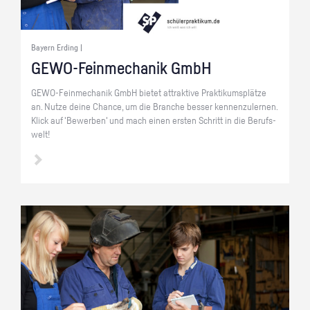
Bayern Erding |
GE­WO-Fein­me­cha­nik GmbH
GE­WO-Fein­me­cha­nik GmbH bie­tet at­trak­ti­ve Prak­ti­kums­plät­ze
an. Nutze deine Chan­ce, um die Bran­che bes­ser ken­nen­zu­ler­nen.
Klick auf 'Be­wer­ben' und mach einen ers­ten Schritt in die Be­rufs­
welt!