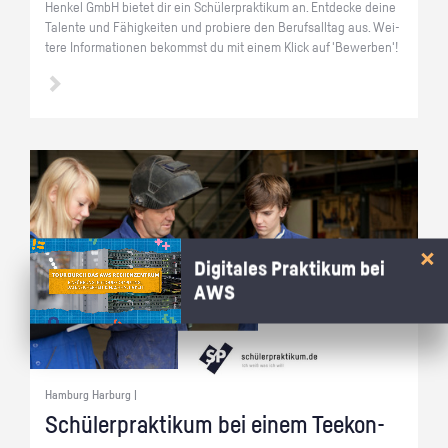
Hen­kel GmbH bie­tet dir ein Schü­ler­prak­ti­kum an. Ent­de­cke deine
Ta­len­te und Fä­hig­kei­ten und pro­bie­re den Be­rufs­all­tag aus. Wei­
te­re In­for­ma­tio­nen be­kommst du mit einem Klick auf 'Be­wer­ben'!
Digitales Praktikum bei
AWS
Hamburg Harburg |
Schü­ler­prak­ti­kum bei einem Tee­kon­