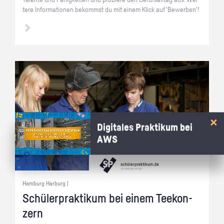
Ta­len­te und Fä­hig­kei­ten und pro­bie­re den Be­rufs­all­tag aus. Wei­
te­re In­for­ma­tio­nen be­kommst du mit einem Klick auf 'Be­wer­ben'!
Digitales Praktikum bei
AWS
Hamburg Harburg |
Schü­ler­prak­ti­kum bei einem Tee­kon­
zern