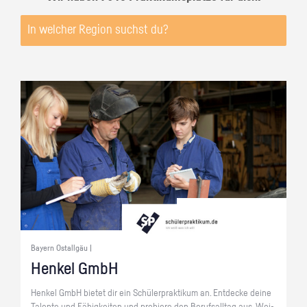
Bayern Ostallgäu |
Hen­kel GmbH
Hen­kel GmbH bie­tet dir ein Schü­ler­prak­ti­kum an. Ent­de­cke deine