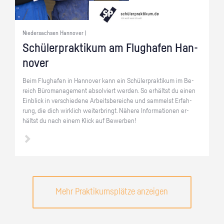
Niedersachsen Hannover |
Schü­ler­prak­ti­kum am Flug­ha­fen Han­
no­ver
Beim Flug­ha­fen in Han­no­ver kann ein Schü­ler­prak­ti­kum im Be­
reich Bü­ro­ma­nage­ment ab­sol­viert wer­den. So er­hältst du einen
Ein­blick in ver­schie­de­ne Ar­beits­be­rei­che und sam­melst Er­fah­
rung, die dich wirk­lich wei­ter­bringt. Nä­he­re In­for­ma­tio­nen er­
hältst du nach einem Klick auf Be­wer­ben!
Mehr Praktikumsplätze anzeigen