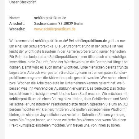
Unser Steckbrief
Name:
schülerpraktikum.de
Anschrift:
Sachsendamm 93
10829
Berlin
Webseite:
www.​schüler​prak​tiku​m.​de
Will­kom­men bei
schü­ler­prak­ti­kum.de
! Bei
schü­ler­prak­ti­kum.de
geht es nur
um eins: um Schü­ler­prak­ti­ka! Die Be­rufs­ori­en­tie­rung in der Schu­le ist viel­
leicht der wich­tigs­te Bau­stein in der Kar­rie­re­vor­be­rei­tung jun­ger Men­schen.
Für Be­trie­be be­deu­tet ein Schü­ler­prak­ti­kum immer öfter auch eine wich­ti­ge
In­ves­ti­ti­on in die Zu­kunft. Denn der Wett­be­werb um die Bes­ten hat längst be­
gon­nen. Damit wird es auch immer wich­ti­ger, junge Men­schen be­reits früh zu
be­geis­tern. Ab­bruch war ges­tern Gleich­zei­tig kann mit einem guten Schü­ler­
prak­ti­kums­pro­gramm die Ab­bre­cher­quo­te ge­senkt wer­den. Wer schon ein­mal
zwei Wo­chen die Ar­beits­ab­läu­fe im Un­ter­neh­men ken­nen ge­lernt hat, weiß
bes­ser, was ihn wäh­rend der Aus­bil­dung er­war­tet. Das be­deu­tet: Das Schü­
ler­prak­ti­kum ist rich­tig sinn­voll. Und es kann Spaß ma­chen. Wir möch­ten mit
schü­ler­prak­ti­kum.de
einen Bei­trag dazu leis­ten, dass Schü­le­rin­nen und Schü­
ler schnel­ler und in­tui­ti­ver Prak­ti­kums­plät­ze fin­den. Spre­chen Sie uns an! Au­
ßer­dem möch­ten wir klei­nen, mitt­le­ren und gro­ßen Be­trie­ben eine Platt­form
bie­ten, um sich den Ju­gend­li­chen vor­zu­stel­len. Schrei­ben Sie uns gerne an,
wenn Sie Fra­gen haben, wir Ihnen wei­ter­hel­fen kön­nen oder wenn Sie einen
Prak­ti­kums­platz ein­stel­len möch­ten. Wir freu­en uns, von Ihnen zu hören.