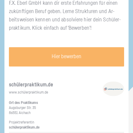
F.X. Eberl GmbH kann dir erste Er­fah­run­gen für einen
zu­künf­ti­gen Beruf geben. Lerne Struk­tu­ren und Ar­
beits­wei­sen ken­nen und ab­sol­vie­re hier dein Schü­ler­
prak­ti­kum. Klick ein­fach auf 'Be­wer­ben'!
Hier bewerben
schü­ler­prak­ti­kum.de
www.​schüler​prak​tiku​m.​de
Ort des Prak­ti­kums
Augs­bur­ger Str. 35
86551 Aichach
Pro­jekt­re­fe­ren­tin
schü­ler­prak­ti­kum.de