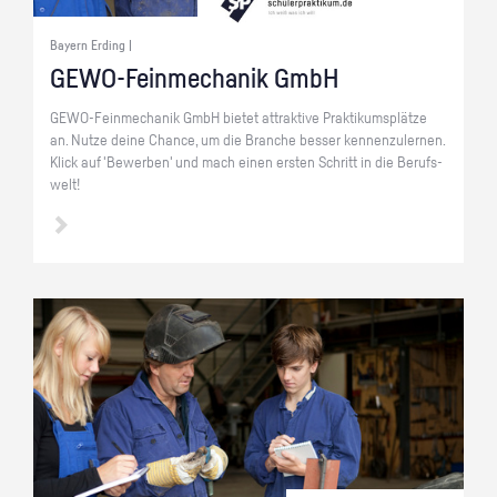
Bayern Erding |
GE­WO-Fein­me­cha­nik GmbH
GE­WO-Fein­me­cha­nik GmbH bie­tet at­trak­ti­ve Prak­ti­kums­plät­ze
an. Nutze deine Chan­ce, um die Bran­che bes­ser ken­nen­zu­ler­nen.
Klick auf 'Be­wer­ben' und mach einen ers­ten Schritt in die Be­rufs­
welt!