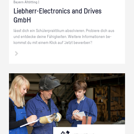
Bayern Altötting |
Lieb­herr-Elec­tro­nics and Dri­ves
GmbH
lässt dich ein Schü­ler­prak­ti­kum ab­sol­vie­ren. Pro­bie­re dich aus
und ent­de­cke deine Fä­hig­kei­ten. Wei­te­re In­for­ma­tio­nen be­
kommst du mit einem Klick auf 'Jetzt be­wer­ben'!