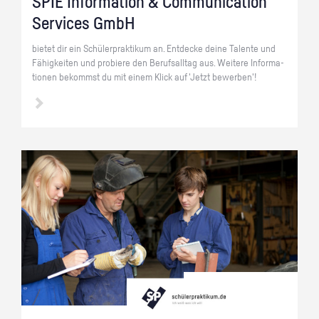
SPIE In­for­ma­ti­on & Com­mu­ni­ca­ti­on
Ser­vices GmbH
bie­tet dir ein Schü­ler­prak­ti­kum an. Ent­de­cke deine Ta­len­te und
Fä­hig­kei­ten und pro­bie­re den Be­rufs­all­tag aus. Wei­te­re In­for­ma­
tio­nen be­kommst du mit einem Klick auf 'Jetzt be­wer­ben'!