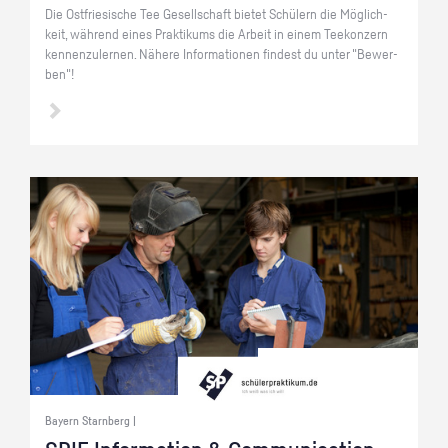
Die Ost­frie­si­sche Tee Ge­sell­schaft bie­tet Schü­lern die Mög­lich­
keit, wäh­rend eines Prak­ti­kums die Ar­beit in einem Tee­kon­zern
ken­nen­zu­ler­nen. Nä­he­re In­for­ma­tio­nen fin­dest du unter "Be­wer­
ben"!
Bayern Starnberg |