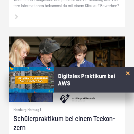
Ta­len­te und Fä­hig­kei­ten und pro­bie­re den Be­rufs­all­tag aus. Wei­
te­re In­for­ma­tio­nen be­kommst du mit einem Klick auf 'Be­wer­ben'!
Digitales Praktikum bei
AWS
Hamburg Harburg |
Schü­ler­prak­ti­kum bei einem Tee­kon­
zern