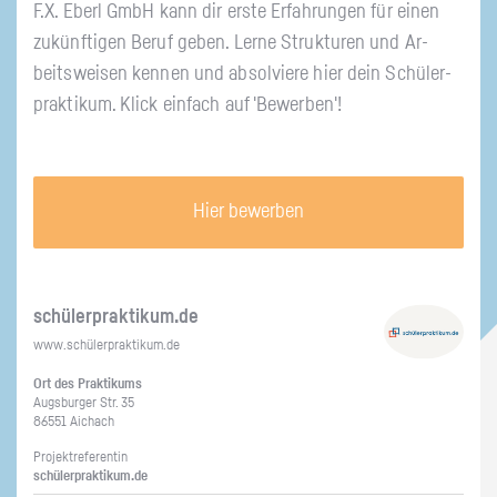
F.X. Eberl GmbH kann dir erste Er­fah­run­gen für einen
zu­künf­ti­gen Beruf geben. Lerne Struk­tu­ren und Ar­
beits­wei­sen ken­nen und ab­sol­vie­re hier dein Schü­ler­
prak­ti­kum. Klick ein­fach auf 'Be­wer­ben'!
Hier bewerben
schü­ler­prak­ti­kum.de
www.​schüler​prak​tiku​m.​de
Ort des Prak­ti­kums
Augs­bur­ger Str. 35
86551 Aichach
Pro­jekt­re­fe­ren­tin
schü­ler­prak­ti­kum.de