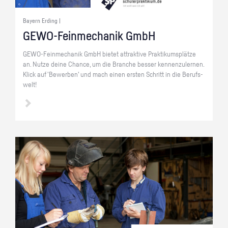
Bayern Erding |
GE­WO-Fein­me­cha­nik GmbH
GE­WO-Fein­me­cha­nik GmbH bie­tet at­trak­ti­ve Prak­ti­kums­plät­ze
an. Nutze deine Chan­ce, um die Bran­che bes­ser ken­nen­zu­ler­nen.
Klick auf 'Be­wer­ben' und mach einen ers­ten Schritt in die Be­rufs­
welt!