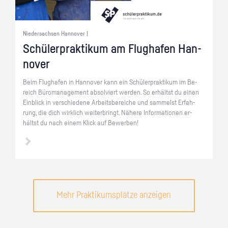
Niedersachsen Hannover |
Schü­ler­prak­ti­kum am Flug­ha­fen Han­
no­ver
Beim Flug­ha­fen in Han­no­ver kann ein Schü­ler­prak­ti­kum im Be­
reich Bü­ro­ma­nage­ment ab­sol­viert wer­den. So er­hältst du einen
Ein­blick in ver­schie­de­ne Ar­beits­be­rei­che und sam­melst Er­fah­
rung, die dich wirk­lich wei­ter­bringt. Nä­he­re In­for­ma­tio­nen er­
hältst du nach einem Klick auf Be­wer­ben!
Mehr Praktikumsplätze anzeigen