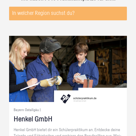
Bayern Ostallgäu |
Hen­kel GmbH
Hen­kel GmbH bie­tet dir ein Schü­ler­prak­ti­kum an. Ent­de­cke deine