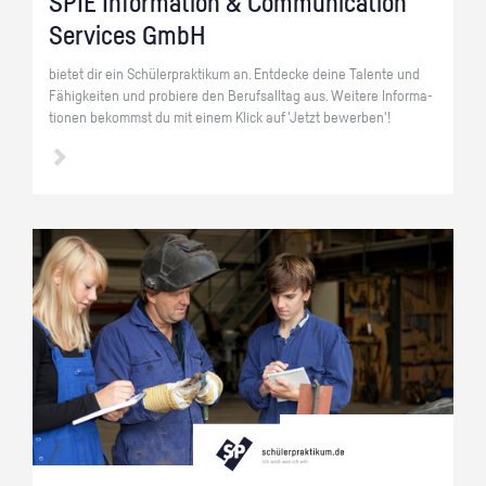
SPIE In­for­ma­ti­on & Com­mu­ni­ca­ti­on
Ser­vices GmbH
bie­tet dir ein Schü­ler­prak­ti­kum an. Ent­de­cke deine Ta­len­te und
Fä­hig­kei­ten und pro­bie­re den Be­rufs­all­tag aus. Wei­te­re In­for­ma­
tio­nen be­kommst du mit einem Klick auf 'Jetzt be­wer­ben'!