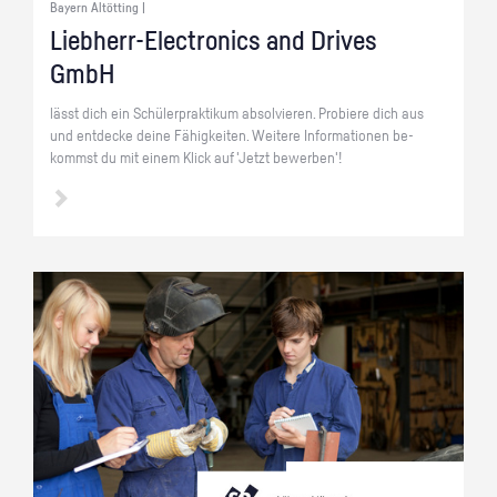
Bayern Altötting |
Lieb­herr-Elec­tro­nics and Dri­ves
GmbH
lässt dich ein Schü­ler­prak­ti­kum ab­sol­vie­ren. Pro­bie­re dich aus
und ent­de­cke deine Fä­hig­kei­ten. Wei­te­re In­for­ma­tio­nen be­
kommst du mit einem Klick auf 'Jetzt be­wer­ben'!