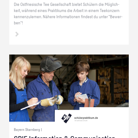
Die Ost­frie­si­sche Tee Ge­sell­schaft bie­tet Schü­lern die Mög­lich­
keit, wäh­rend eines Prak­ti­kums die Ar­beit in einem Tee­kon­zern
ken­nen­zu­ler­nen. Nä­he­re In­for­ma­tio­nen fin­dest du unter "Be­wer­
ben"!
Bayern Starnberg |