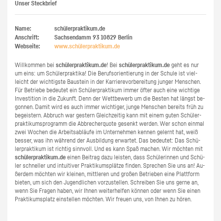
Unser Steckbrief
Name:
schülerpraktikum.de
Anschrift:
Sachsendamm 93
10829
Berlin
Webseite:
www.​schüler​prak​tiku​m.​de
Will­kom­men bei
schü­ler­prak­ti­kum.de
! Bei
schü­ler­prak­ti­kum.de
geht es nur
um eins: um Schü­ler­prak­ti­ka! Die Be­rufs­ori­en­tie­rung in der Schu­le ist viel­
leicht der wich­tigs­te Bau­stein in der Kar­rie­re­vor­be­rei­tung jun­ger Men­schen.
Für Be­trie­be be­deu­tet ein Schü­ler­prak­ti­kum immer öfter auch eine wich­ti­ge
In­ves­ti­ti­on in die Zu­kunft. Denn der Wett­be­werb um die Bes­ten hat längst be­
gon­nen. Damit wird es auch immer wich­ti­ger, junge Men­schen be­reits früh zu
be­geis­tern. Ab­bruch war ges­tern Gleich­zei­tig kann mit einem guten Schü­ler­
prak­ti­kums­pro­gramm die Ab­bre­cher­quo­te ge­senkt wer­den. Wer schon ein­mal
zwei Wo­chen die Ar­beits­ab­läu­fe im Un­ter­neh­men ken­nen ge­lernt hat, weiß
bes­ser, was ihn wäh­rend der Aus­bil­dung er­war­tet. Das be­deu­tet: Das Schü­
ler­prak­ti­kum ist rich­tig sinn­voll. Und es kann Spaß ma­chen. Wir möch­ten mit
schü­ler­prak­ti­kum.de
einen Bei­trag dazu leis­ten, dass Schü­le­rin­nen und Schü­
ler schnel­ler und in­tui­ti­ver Prak­ti­kums­plät­ze fin­den. Spre­chen Sie uns an! Au­
ßer­dem möch­ten wir klei­nen, mitt­le­ren und gro­ßen Be­trie­ben eine Platt­form
bie­ten, um sich den Ju­gend­li­chen vor­zu­stel­len. Schrei­ben Sie uns gerne an,
wenn Sie Fra­gen haben, wir Ihnen wei­ter­hel­fen kön­nen oder wenn Sie einen
Prak­ti­kums­platz ein­stel­len möch­ten. Wir freu­en uns, von Ihnen zu hören.