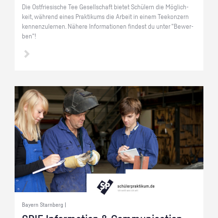
Die Ost­frie­si­sche Tee Ge­sell­schaft bie­tet Schü­lern die Mög­lich­
keit, wäh­rend eines Prak­ti­kums die Ar­beit in einem Tee­kon­zern
ken­nen­zu­ler­nen. Nä­he­re In­for­ma­tio­nen fin­dest du unter "Be­wer­
ben"!
Bayern Starnberg |