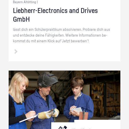
Bayern Altötting |
Lieb­herr-Elec­tro­nics and Dri­ves
GmbH
lässt dich ein Schü­ler­prak­ti­kum ab­sol­vie­ren. Pro­bie­re dich aus
und ent­de­cke deine Fä­hig­kei­ten. Wei­te­re In­for­ma­tio­nen be­
kommst du mit einem Klick auf 'Jetzt be­wer­ben'!