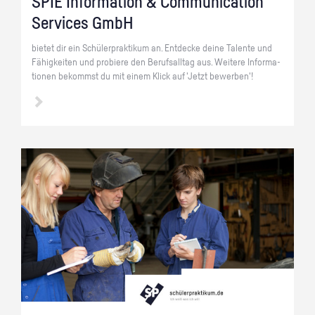
SPIE In­for­ma­ti­on & Com­mu­ni­ca­ti­on
Ser­vices GmbH
bie­tet dir ein Schü­ler­prak­ti­kum an. Ent­de­cke deine Ta­len­te und
Fä­hig­kei­ten und pro­bie­re den Be­rufs­all­tag aus. Wei­te­re In­for­ma­
tio­nen be­kommst du mit einem Klick auf 'Jetzt be­wer­ben'!