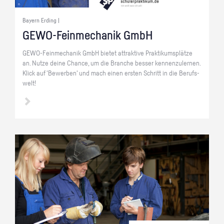
Bayern Erding |
GE­WO-Fein­me­cha­nik GmbH
GE­WO-Fein­me­cha­nik GmbH bie­tet at­trak­ti­ve Prak­ti­kums­plät­ze
an. Nutze deine Chan­ce, um die Bran­che bes­ser ken­nen­zu­ler­nen.
Klick auf 'Be­wer­ben' und mach einen ers­ten Schritt in die Be­rufs­
welt!