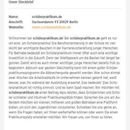
Unser Steckbrief
Name:
schülerpraktikum.de
Anschrift:
Sachsendamm 93
10829
Berlin
Webseite:
www.​schüler​prak​tiku​m.​de
Will­kom­men bei
schü­ler­prak­ti­kum.de
! Bei
schü­ler­prak­ti­kum.de
geht es nur
um eins: um Schü­ler­prak­ti­ka! Die Be­rufs­ori­en­tie­rung in der Schu­le ist viel­
leicht der wich­tigs­te Bau­stein in der Kar­rie­re­vor­be­rei­tung jun­ger Men­schen.
Für Be­trie­be be­deu­tet ein Schü­ler­prak­ti­kum immer öfter auch eine wich­ti­ge
In­ves­ti­ti­on in die Zu­kunft. Denn der Wett­be­werb um die Bes­ten hat längst be­
gon­nen. Damit wird es auch immer wich­ti­ger, junge Men­schen be­reits früh zu
be­geis­tern. Ab­bruch war ges­tern Gleich­zei­tig kann mit einem guten Schü­ler­
prak­ti­kums­pro­gramm die Ab­bre­cher­quo­te ge­senkt wer­den. Wer schon ein­mal
zwei Wo­chen die Ar­beits­ab­läu­fe im Un­ter­neh­men ken­nen ge­lernt hat, weiß
bes­ser, was ihn wäh­rend der Aus­bil­dung er­war­tet. Das be­deu­tet: Das Schü­
ler­prak­ti­kum ist rich­tig sinn­voll. Und es kann Spaß ma­chen. Wir möch­ten mit
schü­ler­prak­ti­kum.de
einen Bei­trag dazu leis­ten, dass Schü­le­rin­nen und Schü­
ler schnel­ler und in­tui­ti­ver Prak­ti­kums­plät­ze fin­den. Spre­chen Sie uns an! Au­
ßer­dem möch­ten wir klei­nen, mitt­le­ren und gro­ßen Be­trie­ben eine Platt­form
bie­ten, um sich den Ju­gend­li­chen vor­zu­stel­len. Schrei­ben Sie uns gerne an,
wenn Sie Fra­gen haben, wir Ihnen wei­ter­hel­fen kön­nen oder wenn Sie einen
Prak­ti­kums­platz ein­stel­len möch­ten. Wir freu­en uns, von Ihnen zu hören.