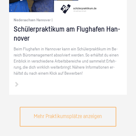
Niedersachsen Hannover |
Schü­ler­prak­ti­kum am Flug­ha­fen Han­
no­ver
Beim Flug­ha­fen in Han­no­ver kann ein Schü­ler­prak­ti­kum im Be­
reich Bü­ro­ma­nage­ment ab­sol­viert wer­den. So er­hältst du einen
Ein­blick in ver­schie­de­ne Ar­beits­be­rei­che und sam­melst Er­fah­
rung, die dich wirk­lich wei­ter­bringt. Nä­he­re In­for­ma­tio­nen er­
hältst du nach einem Klick auf Be­wer­ben!
Mehr Praktikumsplätze anzeigen