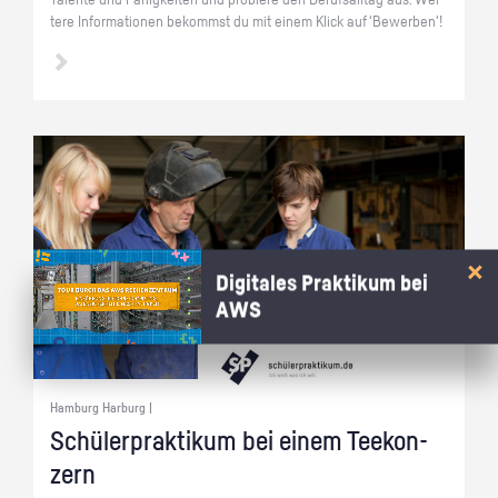
Ta­len­te und Fä­hig­kei­ten und pro­bie­re den Be­rufs­all­tag aus. Wei­
te­re In­for­ma­tio­nen be­kommst du mit einem Klick auf 'Be­wer­ben'!
Digitales Praktikum bei
AWS
Hamburg Harburg |
Schü­ler­prak­ti­kum bei einem Tee­kon­
zern