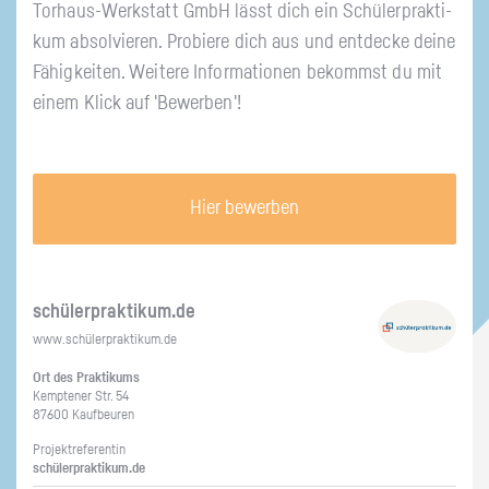
Tor­haus-Werk­statt GmbH lässt dich ein Schü­ler­prak­ti­
kum ab­sol­vie­ren. Pro­bie­re dich aus und ent­de­cke deine
Fä­hig­kei­ten. Wei­te­re In­for­ma­tio­nen be­kommst du mit
einem Klick auf 'Be­wer­ben'!
Hier bewerben
schü­ler­prak­ti­kum.de
www.​schüler​prak​tiku​m.​de
Ort des Prak­ti­kums
Kemp­te­ner Str. 54
87600 Kauf­beu­ren
Pro­jekt­re­fe­ren­tin
schü­ler­prak­ti­kum.de