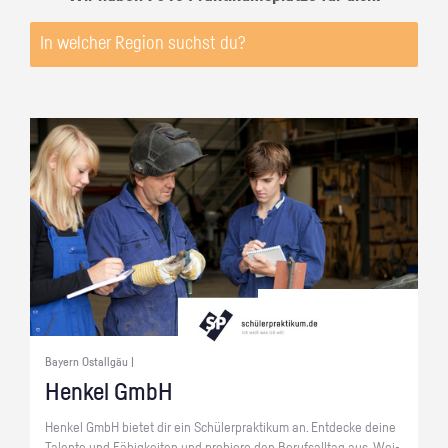
Bayern Ostallgäu |
Hen­kel GmbH
Hen­kel GmbH bie­tet dir ein Schü­ler­prak­ti­kum an. Ent­de­cke deine