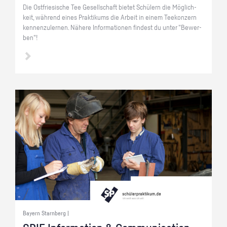
Die Ost­frie­si­sche Tee Ge­sell­schaft bie­tet Schü­lern die Mög­lich­
keit, wäh­rend eines Prak­ti­kums die Ar­beit in einem Tee­kon­zern
ken­nen­zu­ler­nen. Nä­he­re In­for­ma­tio­nen fin­dest du unter "Be­wer­
ben"!
Bayern Starnberg |