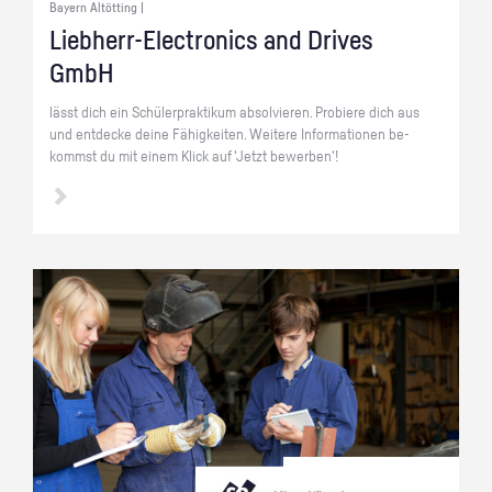
Bayern Altötting |
Lieb­herr-Elec­tro­nics and Dri­ves
GmbH
lässt dich ein Schü­ler­prak­ti­kum ab­sol­vie­ren. Pro­bie­re dich aus
und ent­de­cke deine Fä­hig­kei­ten. Wei­te­re In­for­ma­tio­nen be­
kommst du mit einem Klick auf 'Jetzt be­wer­ben'!