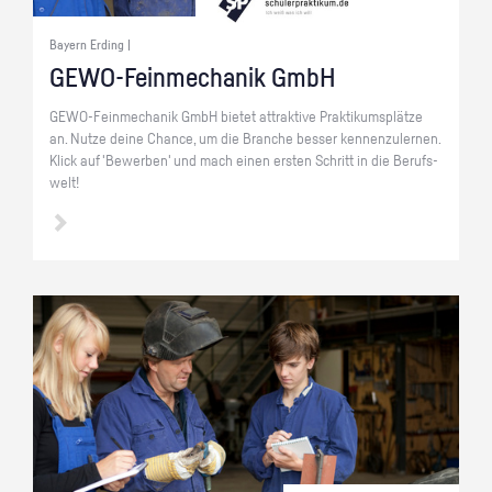
Bayern Erding |
GE­WO-Fein­me­cha­nik GmbH
GE­WO-Fein­me­cha­nik GmbH bie­tet at­trak­ti­ve Prak­ti­kums­plät­ze
an. Nutze deine Chan­ce, um die Bran­che bes­ser ken­nen­zu­ler­nen.
Klick auf 'Be­wer­ben' und mach einen ers­ten Schritt in die Be­rufs­
welt!