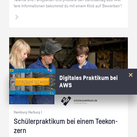
Ta­len­te und Fä­hig­kei­ten und pro­bie­re den Be­rufs­all­tag aus. Wei­
te­re In­for­ma­tio­nen be­kommst du mit einem Klick auf 'Be­wer­ben'!
Digitales Praktikum bei
AWS
Hamburg Harburg |
Schü­ler­prak­ti­kum bei einem Tee­kon­
zern