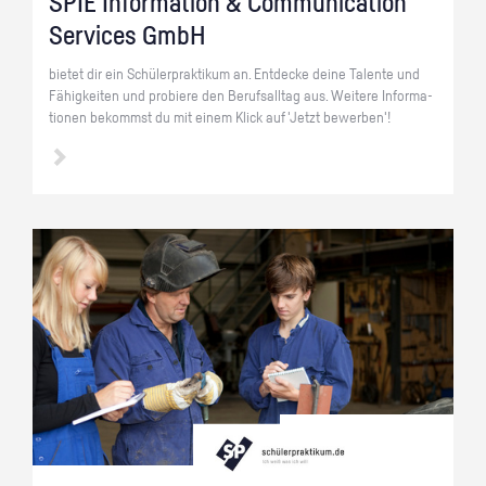
SPIE In­for­ma­ti­on & Com­mu­ni­ca­ti­on
Ser­vices GmbH
bie­tet dir ein Schü­ler­prak­ti­kum an. Ent­de­cke deine Ta­len­te und
Fä­hig­kei­ten und pro­bie­re den Be­rufs­all­tag aus. Wei­te­re In­for­ma­
tio­nen be­kommst du mit einem Klick auf 'Jetzt be­wer­ben'!