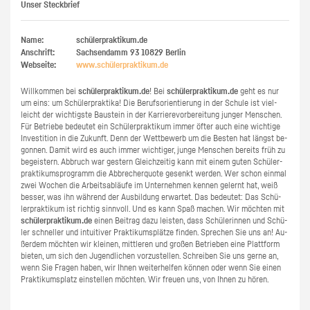
Unser Steckbrief
Name:
schülerpraktikum.de
Anschrift:
Sachsendamm 93
10829
Berlin
Webseite:
www.​schüler​prak​tiku​m.​de
Will­kom­men bei
schü­ler­prak­ti­kum.de
! Bei
schü­ler­prak­ti­kum.de
geht es nur
um eins: um Schü­ler­prak­ti­ka! Die Be­rufs­ori­en­tie­rung in der Schu­le ist viel­
leicht der wich­tigs­te Bau­stein in der Kar­rie­re­vor­be­rei­tung jun­ger Men­schen.
Für Be­trie­be be­deu­tet ein Schü­ler­prak­ti­kum immer öfter auch eine wich­ti­ge
In­ves­ti­ti­on in die Zu­kunft. Denn der Wett­be­werb um die Bes­ten hat längst be­
gon­nen. Damit wird es auch immer wich­ti­ger, junge Men­schen be­reits früh zu
be­geis­tern. Ab­bruch war ges­tern Gleich­zei­tig kann mit einem guten Schü­ler­
prak­ti­kums­pro­gramm die Ab­bre­cher­quo­te ge­senkt wer­den. Wer schon ein­mal
zwei Wo­chen die Ar­beits­ab­läu­fe im Un­ter­neh­men ken­nen ge­lernt hat, weiß
bes­ser, was ihn wäh­rend der Aus­bil­dung er­war­tet. Das be­deu­tet: Das Schü­
ler­prak­ti­kum ist rich­tig sinn­voll. Und es kann Spaß ma­chen. Wir möch­ten mit
schü­ler­prak­ti­kum.de
einen Bei­trag dazu leis­ten, dass Schü­le­rin­nen und Schü­
ler schnel­ler und in­tui­ti­ver Prak­ti­kums­plät­ze fin­den. Spre­chen Sie uns an! Au­
ßer­dem möch­ten wir klei­nen, mitt­le­ren und gro­ßen Be­trie­ben eine Platt­form
bie­ten, um sich den Ju­gend­li­chen vor­zu­stel­len. Schrei­ben Sie uns gerne an,
wenn Sie Fra­gen haben, wir Ihnen wei­ter­hel­fen kön­nen oder wenn Sie einen
Prak­ti­kums­platz ein­stel­len möch­ten. Wir freu­en uns, von Ihnen zu hören.