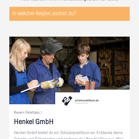
Bayern Ostallgäu |
Hen­kel GmbH
Hen­kel GmbH bie­tet dir ein Schü­ler­prak­ti­kum an. Ent­de­cke deine