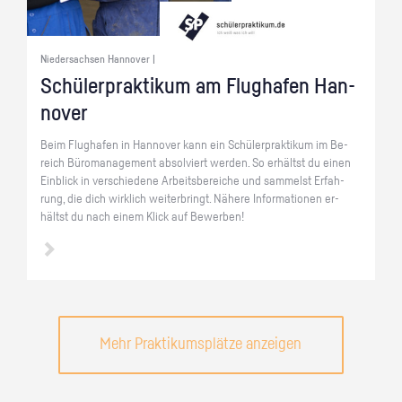
Niedersachsen Hannover |
Schü­ler­prak­ti­kum am Flug­ha­fen Han­
no­ver
Beim Flug­ha­fen in Han­no­ver kann ein Schü­ler­prak­ti­kum im Be­
reich Bü­ro­ma­nage­ment ab­sol­viert wer­den. So er­hältst du einen
Ein­blick in ver­schie­de­ne Ar­beits­be­rei­che und sam­melst Er­fah­
rung, die dich wirk­lich wei­ter­bringt. Nä­he­re In­for­ma­tio­nen er­
hältst du nach einem Klick auf Be­wer­ben!
Mehr Praktikumsplätze anzeigen