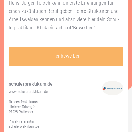
Hans-Jür­gen Fersch kann dir erste Er­fah­run­gen für
einen zu­künf­ti­gen Beruf geben. Lerne Struk­tu­ren und
Ar­beits­wei­sen ken­nen und ab­sol­vie­re hier dein Schü­
ler­prak­ti­kum. Klick ein­fach auf 'Be­wer­ben'!
Hier bewerben
schü­ler­prak­ti­kum.de
www.​schüler​prak​tiku​m.​de
Ort des Prak­ti­kums
Hin­te­rer Tal­weg 2
97228 Rot­ten­dorf
Pro­jekt­re­fe­ren­tin
schü­ler­prak­ti­kum.de