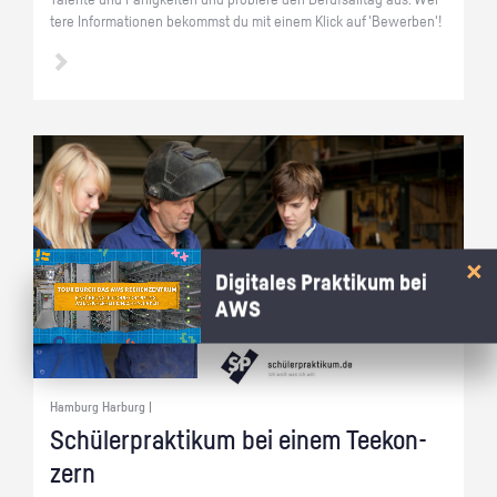
Ta­len­te und Fä­hig­kei­ten und pro­bie­re den Be­rufs­all­tag aus. Wei­
te­re In­for­ma­tio­nen be­kommst du mit einem Klick auf 'Be­wer­ben'!
Digitales Praktikum bei
AWS
Hamburg Harburg |
Schü­ler­prak­ti­kum bei einem Tee­kon­
zern