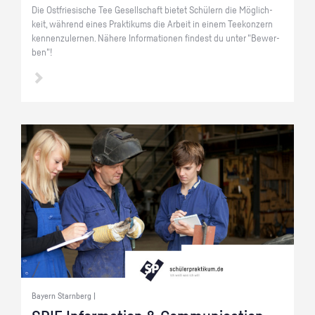
Die Ost­frie­si­sche Tee Ge­sell­schaft bie­tet Schü­lern die Mög­lich­
keit, wäh­rend eines Prak­ti­kums die Ar­beit in einem Tee­kon­zern
ken­nen­zu­ler­nen. Nä­he­re In­for­ma­tio­nen fin­dest du unter "Be­wer­
ben"!
Bayern Starnberg |