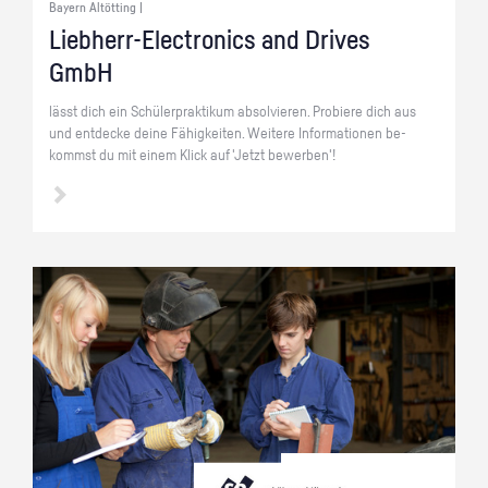
Bayern Altötting |
Lieb­herr-Elec­tro­nics and Dri­ves
GmbH
lässt dich ein Schü­ler­prak­ti­kum ab­sol­vie­ren. Pro­bie­re dich aus
und ent­de­cke deine Fä­hig­kei­ten. Wei­te­re In­for­ma­tio­nen be­
kommst du mit einem Klick auf 'Jetzt be­wer­ben'!