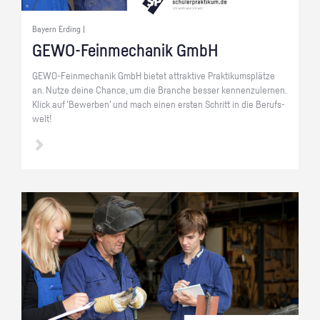
Bayern Erding |
GE­WO-Fein­me­cha­nik GmbH
GE­WO-Fein­me­cha­nik GmbH bie­tet at­trak­ti­ve Prak­ti­kums­plät­ze
an. Nutze deine Chan­ce, um die Bran­che bes­ser ken­nen­zu­ler­nen.
Klick auf 'Be­wer­ben' und mach einen ers­ten Schritt in die Be­rufs­
welt!