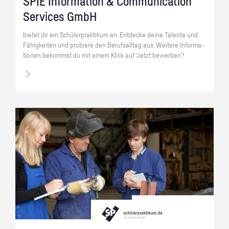
SPIE In­for­ma­ti­on & Com­mu­ni­ca­ti­on
Ser­vices GmbH
bie­tet dir ein Schü­ler­prak­ti­kum an. Ent­de­cke deine Ta­len­te und
Fä­hig­kei­ten und pro­bie­re den Be­rufs­all­tag aus. Wei­te­re In­for­ma­
tio­nen be­kommst du mit einem Klick auf 'Jetzt be­wer­ben'!