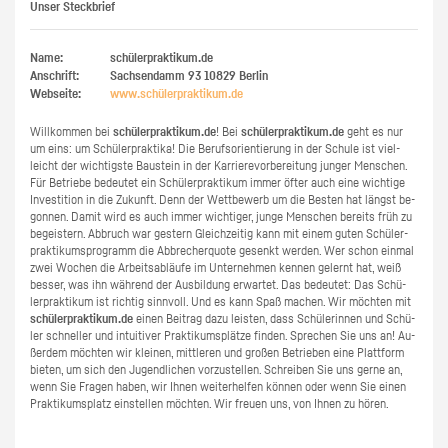
Unser Steckbrief
Name:
schülerpraktikum.de
Anschrift:
Sachsendamm 93
10829
Berlin
Webseite:
www.​schüler​prak​tiku​m.​de
Will­kom­men bei
schü­ler­prak­ti­kum.de
! Bei
schü­ler­prak­ti­kum.de
geht es nur
um eins: um Schü­ler­prak­ti­ka! Die Be­rufs­ori­en­tie­rung in der Schu­le ist viel­
leicht der wich­tigs­te Bau­stein in der Kar­rie­re­vor­be­rei­tung jun­ger Men­schen.
Für Be­trie­be be­deu­tet ein Schü­ler­prak­ti­kum immer öfter auch eine wich­ti­ge
In­ves­ti­ti­on in die Zu­kunft. Denn der Wett­be­werb um die Bes­ten hat längst be­
gon­nen. Damit wird es auch immer wich­ti­ger, junge Men­schen be­reits früh zu
be­geis­tern. Ab­bruch war ges­tern Gleich­zei­tig kann mit einem guten Schü­ler­
prak­ti­kums­pro­gramm die Ab­bre­cher­quo­te ge­senkt wer­den. Wer schon ein­mal
zwei Wo­chen die Ar­beits­ab­läu­fe im Un­ter­neh­men ken­nen ge­lernt hat, weiß
bes­ser, was ihn wäh­rend der Aus­bil­dung er­war­tet. Das be­deu­tet: Das Schü­
ler­prak­ti­kum ist rich­tig sinn­voll. Und es kann Spaß ma­chen. Wir möch­ten mit
schü­ler­prak­ti­kum.de
einen Bei­trag dazu leis­ten, dass Schü­le­rin­nen und Schü­
ler schnel­ler und in­tui­ti­ver Prak­ti­kums­plät­ze fin­den. Spre­chen Sie uns an! Au­
ßer­dem möch­ten wir klei­nen, mitt­le­ren und gro­ßen Be­trie­ben eine Platt­form
bie­ten, um sich den Ju­gend­li­chen vor­zu­stel­len. Schrei­ben Sie uns gerne an,
wenn Sie Fra­gen haben, wir Ihnen wei­ter­hel­fen kön­nen oder wenn Sie einen
Prak­ti­kums­platz ein­stel­len möch­ten. Wir freu­en uns, von Ihnen zu hören.