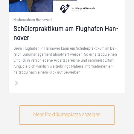
Niedersachsen Hannover |
Schü­ler­prak­ti­kum am Flug­ha­fen Han­
no­ver
Beim Flug­ha­fen in Han­no­ver kann ein Schü­ler­prak­ti­kum im Be­
reich Bü­ro­ma­nage­ment ab­sol­viert wer­den. So er­hältst du einen
Ein­blick in ver­schie­de­ne Ar­beits­be­rei­che und sam­melst Er­fah­
rung, die dich wirk­lich wei­ter­bringt. Nä­he­re In­for­ma­tio­nen er­
hältst du nach einem Klick auf Be­wer­ben!
Mehr Praktikumsplätze anzeigen