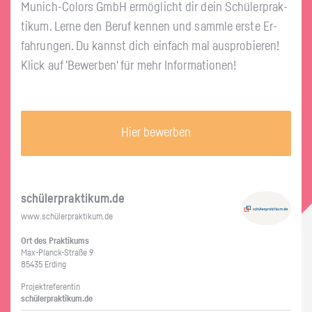
Mu­nich-Co­lors GmbH er­mög­licht dir dein Schü­ler­prak­
ti­kum. Lerne den Beruf ken­nen und samm­le erste Er­
fah­run­gen. Du kannst dich ein­fach mal aus­pro­bie­ren!
Klick auf 'Be­wer­ben' für mehr In­for­ma­tio­nen!
Hier bewerben
schü­ler­prak­ti­kum.de
www.​schüler​prak​tiku​m.​de
Ort des Prak­ti­kums
Max-Planck-Stra­ße 9
85435 Er­ding
Pro­jekt­re­fe­ren­tin
schü­ler­prak­ti­kum.de