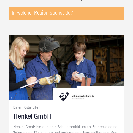
Bayern Ostallgäu |
Hen­kel GmbH
Hen­kel GmbH bie­tet dir ein Schü­ler­prak­ti­kum an. Ent­de­cke deine