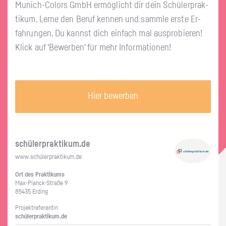
Mu­nich-Co­lors GmbH er­mög­licht dir dein Schü­ler­prak­
ti­kum. Lerne den Beruf ken­nen und samm­le erste Er­
fah­run­gen. Du kannst dich ein­fach mal aus­pro­bie­ren!
Klick auf 'Be­wer­ben' für mehr In­for­ma­tio­nen!
Hier bewerben
schü­ler­prak­ti­kum.de
www.​schüler​prak​tiku​m.​de
Ort des Prak­ti­kums
Max-Planck-Stra­ße 9
85435 Er­ding
Pro­jekt­re­fe­ren­tin
schü­ler­prak­ti­kum.de