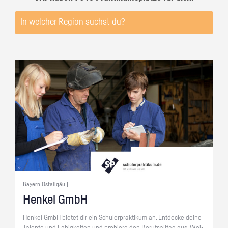
Bayern Ostallgäu |
Hen­kel GmbH
Hen­kel GmbH bie­tet dir ein Schü­ler­prak­ti­kum an. Ent­de­cke deine