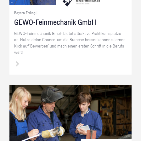
Bayern Erding |
GE­WO-Fein­me­cha­nik GmbH
GE­WO-Fein­me­cha­nik GmbH bie­tet at­trak­ti­ve Prak­ti­kums­plät­ze
an. Nutze deine Chan­ce, um die Bran­che bes­ser ken­nen­zu­ler­nen.
Klick auf 'Be­wer­ben' und mach einen ers­ten Schritt in die Be­rufs­
welt!