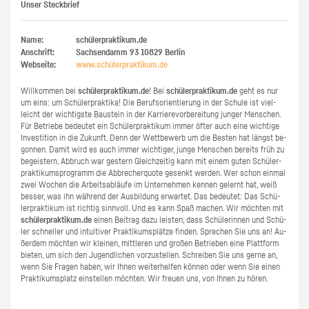
Unser Steckbrief
Name:
schülerpraktikum.de
Anschrift:
Sachsendamm 93
10829
Berlin
Webseite:
www.​schüler​prak​tiku​m.​de
Will­kom­men bei
schü­ler­prak­ti­kum.de
! Bei
schü­ler­prak­ti­kum.de
geht es nur
um eins: um Schü­ler­prak­ti­ka! Die Be­rufs­ori­en­tie­rung in der Schu­le ist viel­
leicht der wich­tigs­te Bau­stein in der Kar­rie­re­vor­be­rei­tung jun­ger Men­schen.
Für Be­trie­be be­deu­tet ein Schü­ler­prak­ti­kum immer öfter auch eine wich­ti­ge
In­ves­ti­ti­on in die Zu­kunft. Denn der Wett­be­werb um die Bes­ten hat längst be­
gon­nen. Damit wird es auch immer wich­ti­ger, junge Men­schen be­reits früh zu
be­geis­tern. Ab­bruch war ges­tern Gleich­zei­tig kann mit einem guten Schü­ler­
prak­ti­kums­pro­gramm die Ab­bre­cher­quo­te ge­senkt wer­den. Wer schon ein­mal
zwei Wo­chen die Ar­beits­ab­läu­fe im Un­ter­neh­men ken­nen ge­lernt hat, weiß
bes­ser, was ihn wäh­rend der Aus­bil­dung er­war­tet. Das be­deu­tet: Das Schü­
ler­prak­ti­kum ist rich­tig sinn­voll. Und es kann Spaß ma­chen. Wir möch­ten mit
schü­ler­prak­ti­kum.de
einen Bei­trag dazu leis­ten, dass Schü­le­rin­nen und Schü­
ler schnel­ler und in­tui­ti­ver Prak­ti­kums­plät­ze fin­den. Spre­chen Sie uns an! Au­
ßer­dem möch­ten wir klei­nen, mitt­le­ren und gro­ßen Be­trie­ben eine Platt­form
bie­ten, um sich den Ju­gend­li­chen vor­zu­stel­len. Schrei­ben Sie uns gerne an,
wenn Sie Fra­gen haben, wir Ihnen wei­ter­hel­fen kön­nen oder wenn Sie einen
Prak­ti­kums­platz ein­stel­len möch­ten. Wir freu­en uns, von Ihnen zu hören.