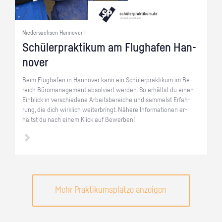
Niedersachsen Hannover |
Schü­ler­prak­ti­kum am Flug­ha­fen Han­
no­ver
Beim Flug­ha­fen in Han­no­ver kann ein Schü­ler­prak­ti­kum im Be­
reich Bü­ro­ma­nage­ment ab­sol­viert wer­den. So er­hältst du einen
Ein­blick in ver­schie­de­ne Ar­beits­be­rei­che und sam­melst Er­fah­
rung, die dich wirk­lich wei­ter­bringt. Nä­he­re In­for­ma­tio­nen er­
hältst du nach einem Klick auf Be­wer­ben!
Mehr Praktikumsplätze anzeigen