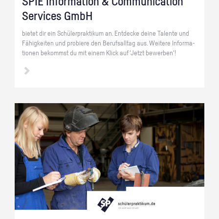
SPIE In­for­ma­ti­on & Com­mu­ni­ca­ti­on
Ser­vices GmbH
bie­tet dir ein Schü­ler­prak­ti­kum an. Ent­de­cke deine Ta­len­te und
Fä­hig­kei­ten und pro­bie­re den Be­rufs­all­tag aus. Wei­te­re In­for­ma­
tio­nen be­kommst du mit einem Klick auf 'Jetzt be­wer­ben'!