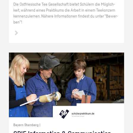
Die Ost­frie­si­sche Tee Ge­sell­schaft bie­tet Schü­lern die Mög­lich­
keit, wäh­rend eines Prak­ti­kums die Ar­beit in einem Tee­kon­zern
ken­nen­zu­ler­nen. Nä­he­re In­for­ma­tio­nen fin­dest du unter "Be­wer­
ben"!
Bayern Starnberg |