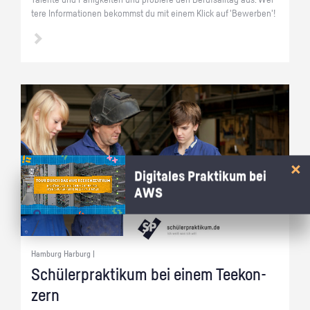
Ta­len­te und Fä­hig­kei­ten und pro­bie­re den Be­rufs­all­tag aus. Wei­
te­re In­for­ma­tio­nen be­kommst du mit einem Klick auf 'Be­wer­ben'!
Digitales Praktikum bei
AWS
Hamburg Harburg |
Schü­ler­prak­ti­kum bei einem Tee­kon­
zern