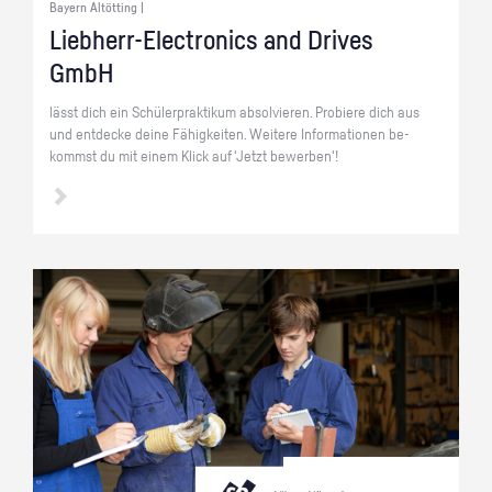
Bayern Altötting |
Lieb­herr-Elec­tro­nics and Dri­ves
GmbH
lässt dich ein Schü­ler­prak­ti­kum ab­sol­vie­ren. Pro­bie­re dich aus
und ent­de­cke deine Fä­hig­kei­ten. Wei­te­re In­for­ma­tio­nen be­
kommst du mit einem Klick auf 'Jetzt be­wer­ben'!