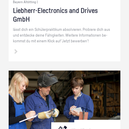
Bayern Altötting |
Lieb­herr-Elec­tro­nics and Dri­ves
GmbH
lässt dich ein Schü­ler­prak­ti­kum ab­sol­vie­ren. Pro­bie­re dich aus
und ent­de­cke deine Fä­hig­kei­ten. Wei­te­re In­for­ma­tio­nen be­
kommst du mit einem Klick auf 'Jetzt be­wer­ben'!