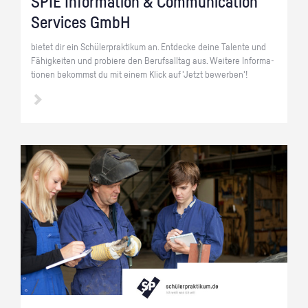
SPIE In­for­ma­ti­on & Com­mu­ni­ca­ti­on
Ser­vices GmbH
bie­tet dir ein Schü­ler­prak­ti­kum an. Ent­de­cke deine Ta­len­te und
Fä­hig­kei­ten und pro­bie­re den Be­rufs­all­tag aus. Wei­te­re In­for­ma­
tio­nen be­kommst du mit einem Klick auf 'Jetzt be­wer­ben'!