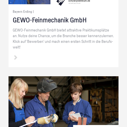
Bayern Erding |
GE­WO-Fein­me­cha­nik GmbH
GE­WO-Fein­me­cha­nik GmbH bie­tet at­trak­ti­ve Prak­ti­kums­plät­ze
an. Nutze deine Chan­ce, um die Bran­che bes­ser ken­nen­zu­ler­nen.
Klick auf 'Be­wer­ben' und mach einen ers­ten Schritt in die Be­rufs­
welt!