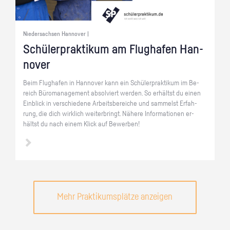
Niedersachsen Hannover |
Schü­ler­prak­ti­kum am Flug­ha­fen Han­
no­ver
Beim Flug­ha­fen in Han­no­ver kann ein Schü­ler­prak­ti­kum im Be­
reich Bü­ro­ma­nage­ment ab­sol­viert wer­den. So er­hältst du einen
Ein­blick in ver­schie­de­ne Ar­beits­be­rei­che und sam­melst Er­fah­
rung, die dich wirk­lich wei­ter­bringt. Nä­he­re In­for­ma­tio­nen er­
hältst du nach einem Klick auf Be­wer­ben!
Mehr Praktikumsplätze anzeigen