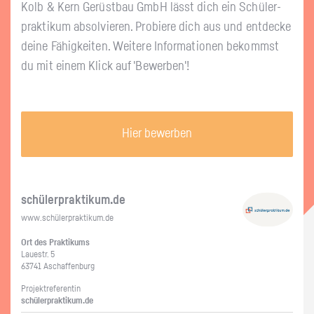
Kolb & Kern Ge­rüst­bau GmbH lässt dich ein Schü­ler­
prak­ti­kum ab­sol­vie­ren. Pro­bie­re dich aus und ent­de­cke
deine Fä­hig­kei­ten. Wei­te­re In­for­ma­tio­nen be­kommst
du mit einem Klick auf 'Be­wer­ben'!
Hier bewerben
schü­ler­prak­ti­kum.de
www.​schüler​prak​tiku​m.​de
Ort des Prak­ti­kums
Lau­estr. 5
63741 Aschaf­fen­burg
Pro­jekt­re­fe­ren­tin
schü­ler­prak­ti­kum.de