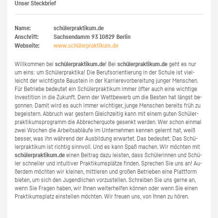
Unser Steckbrief
Name:
schülerpraktikum.de
Anschrift:
Sachsendamm 93
10829
Berlin
Webseite:
www.​schüler​prak​tiku​m.​de
Will­kom­men bei
schü­ler­prak­ti­kum.de
! Bei
schü­ler­prak­ti­kum.de
geht es nur
um eins: um Schü­ler­prak­ti­ka! Die Be­rufs­ori­en­tie­rung in der Schu­le ist viel­
leicht der wich­tigs­te Bau­stein in der Kar­rie­re­vor­be­rei­tung jun­ger Men­schen.
Für Be­trie­be be­deu­tet ein Schü­ler­prak­ti­kum immer öfter auch eine wich­ti­ge
In­ves­ti­ti­on in die Zu­kunft. Denn der Wett­be­werb um die Bes­ten hat längst be­
gon­nen. Damit wird es auch immer wich­ti­ger, junge Men­schen be­reits früh zu
be­geis­tern. Ab­bruch war ges­tern Gleich­zei­tig kann mit einem guten Schü­ler­
prak­ti­kums­pro­gramm die Ab­bre­cher­quo­te ge­senkt wer­den. Wer schon ein­mal
zwei Wo­chen die Ar­beits­ab­läu­fe im Un­ter­neh­men ken­nen ge­lernt hat, weiß
bes­ser, was ihn wäh­rend der Aus­bil­dung er­war­tet. Das be­deu­tet: Das Schü­
ler­prak­ti­kum ist rich­tig sinn­voll. Und es kann Spaß ma­chen. Wir möch­ten mit
schü­ler­prak­ti­kum.de
einen Bei­trag dazu leis­ten, dass Schü­le­rin­nen und Schü­
ler schnel­ler und in­tui­ti­ver Prak­ti­kums­plät­ze fin­den. Spre­chen Sie uns an! Au­
ßer­dem möch­ten wir klei­nen, mitt­le­ren und gro­ßen Be­trie­ben eine Platt­form
bie­ten, um sich den Ju­gend­li­chen vor­zu­stel­len. Schrei­ben Sie uns gerne an,
wenn Sie Fra­gen haben, wir Ihnen wei­ter­hel­fen kön­nen oder wenn Sie einen
Prak­ti­kums­platz ein­stel­len möch­ten. Wir freu­en uns, von Ihnen zu hören.