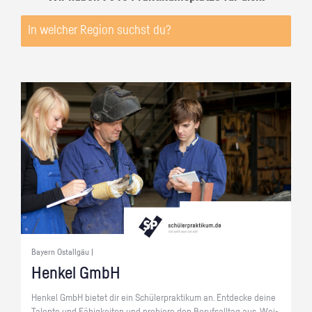
Bayern Ostallgäu |
Hen­kel GmbH
Hen­kel GmbH bie­tet dir ein Schü­ler­prak­ti­kum an. Ent­de­cke deine