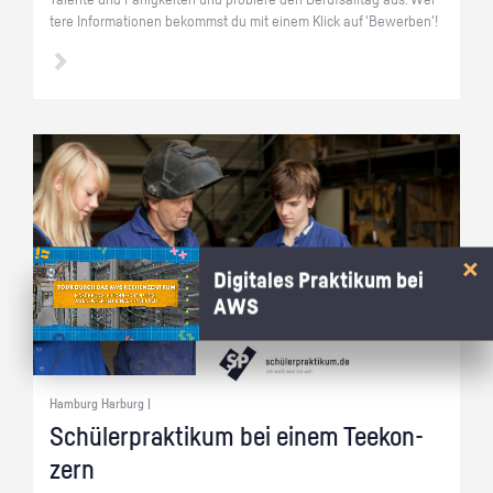
Ta­len­te und Fä­hig­kei­ten und pro­bie­re den Be­rufs­all­tag aus. Wei­
te­re In­for­ma­tio­nen be­kommst du mit einem Klick auf 'Be­wer­ben'!
Digitales Praktikum bei
AWS
Hamburg Harburg |
Schü­ler­prak­ti­kum bei einem Tee­kon­
zern