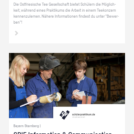
Die Ost­frie­si­sche Tee Ge­sell­schaft bie­tet Schü­lern die Mög­lich­
keit, wäh­rend eines Prak­ti­kums die Ar­beit in einem Tee­kon­zern
ken­nen­zu­ler­nen. Nä­he­re In­for­ma­tio­nen fin­dest du unter "Be­wer­
ben"!
Bayern Starnberg |