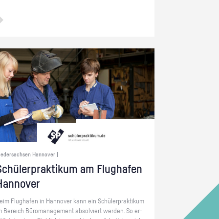
iedersachsen Hannover |
chü­ler­prak­ti­kum am Flug­ha­fen
Han­no­ver
eim Flug­ha­fen in Han­no­ver kann ein Schü­ler­prak­ti­kum
m Be­reich Bü­ro­ma­nage­ment ab­sol­viert wer­den. So er­