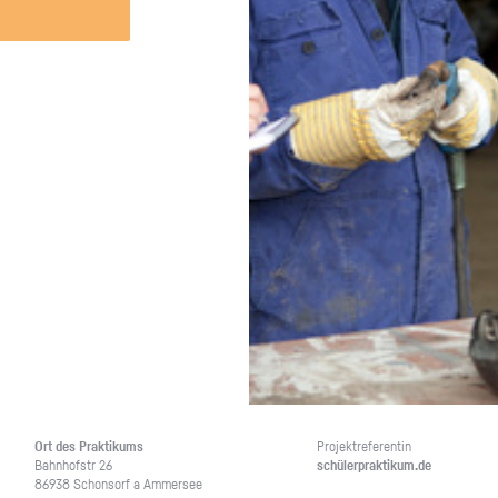
Unternehmen lohnt, wie man sich
auf dich neugier
vorbereitet und wie ein Vorab-Anruf
abläuft.
Ort des Prak­ti­kums
Pro­jekt­re­fe­ren­tin
Bahn­hof­str 26
schü­ler­prak­ti­kum.de
86938 Schon­sorf a Am­mer­see