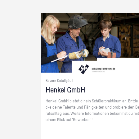
Bayern Ostallgäu |
Hen­kel GmbH
Hen­kel GmbH bie­tet dir ein Schü­ler­prak­ti­kum an. Ent­de
cke deine Ta­len­te und Fä­hig­kei­ten und pro­bie­re den B
rufs­all­tag aus. Wei­te­re In­for­ma­tio­nen be­kommst du mit
einem Klick auf 'Be­wer­ben'!