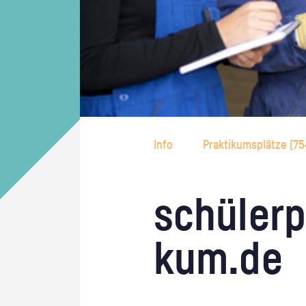
Info
Praktikumsplätze (
75
schü­ler­p
kum.de