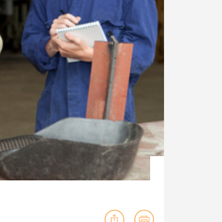
ig machst.
deinem Schülerpraktikum und die
Polizei-Ausbildung schon heute in
virtueller Realität!