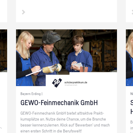
Bayern Erding |
N
GE­WO-Fein­me­cha­nik GmbH
S
GE­WO-Fein­me­cha­nik GmbH bie­tet at­trak­ti­ve Prak­ti­
kums­plät­ze an. Nutze deine Chan­ce, um die Bran­che
B
bes­ser ken­nen­zu­ler­nen. Klick auf 'Be­wer­ben' und mach
r­
i
einen ers­ten Schritt in die Be­rufs­welt!