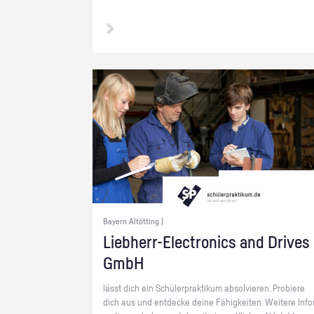
Bayern Altötting |
Lieb­herr-Elec­tro­nics and Dri­ves
GmbH
lässt dich ein Schü­ler­prak­ti­kum ab­sol­vie­ren. Pro­bie­re
dich aus und ent­de­cke deine Fä­hig­kei­ten. Wei­te­re In­fo