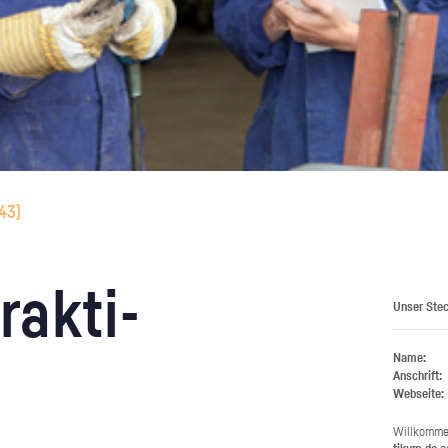
43
)
rak­ti­
Unser Stec
Name:
Anschrift:
Webseite:
Will­kom­m