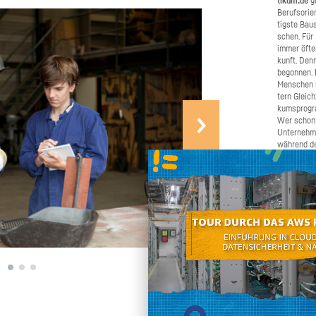
ti­kum.de
ge
Be­rufs­ori­
tigs­te Bau­
schen. Für B
immer öfter 
kunft. Denn
be­gon­nen.
Men­schen b
tern Gleich­
kums­pro­gr
Wer schon e
Un­ter­neh­
wäh­rend de
Schü­ler­pra
ma­chen. W
Bei­trag daz
schnel­ler u
chen Sie un
ren und gro
den Ju­gend­
Selbst an­pa­cken
an, wenn Si
nen oder we
möch­ten. W