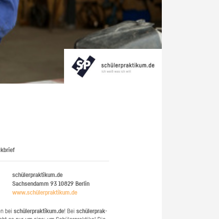
kbrief
schülerpraktikum.de
Sachsendamm 93
10829
Berlin
www.​schüler​prak​tiku​m.​de
en bei
schü­ler­prak­ti­kum.de
! Bei
schü­ler­prak­