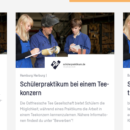
Hamburg Harburg |
B
Schü­ler­prak­ti­kum bei einem Tee­
S
kon­zern
­
e­
Die Ost­frie­si­sche Tee Ge­sell­schaft bie­tet Schü­lern die
b
Mög­lich­keit, wäh­rend eines Prak­ti­kums die Ar­beit in
l
einem Tee­kon­zern ken­nen­zu­ler­nen. Nä­he­re In­for­ma­tio­
a
nen fin­dest du unter "Be­wer­ben"!
K