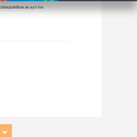
chülerpraktikum.de
auch hier