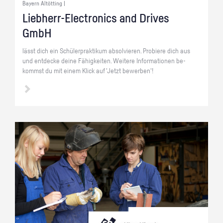
Bayern Altötting |
Lieb­herr-Elec­tro­nics and Dri­ves
GmbH
lässt dich ein Schü­ler­prak­ti­kum ab­sol­vie­ren. Pro­bie­re dich aus
und ent­de­cke deine Fä­hig­kei­ten. Wei­te­re In­for­ma­tio­nen be­
kommst du mit einem Klick auf 'Jetzt be­wer­ben'!