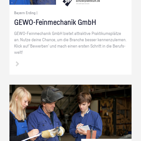
Bayern Erding |
GE­WO-Fein­me­cha­nik GmbH
GE­WO-Fein­me­cha­nik GmbH bie­tet at­trak­ti­ve Prak­ti­kums­plät­ze
an. Nutze deine Chan­ce, um die Bran­che bes­ser ken­nen­zu­ler­nen.
Klick auf 'Be­wer­ben' und mach einen ers­ten Schritt in die Be­rufs­
welt!