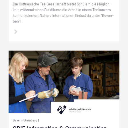
Die Ost­frie­si­sche Tee Ge­sell­schaft bie­tet Schü­lern die Mög­lich­
keit, wäh­rend eines Prak­ti­kums die Ar­beit in einem Tee­kon­zern
ken­nen­zu­ler­nen. Nä­he­re In­for­ma­tio­nen fin­dest du unter "Be­wer­
ben"!
Bayern Starnberg |