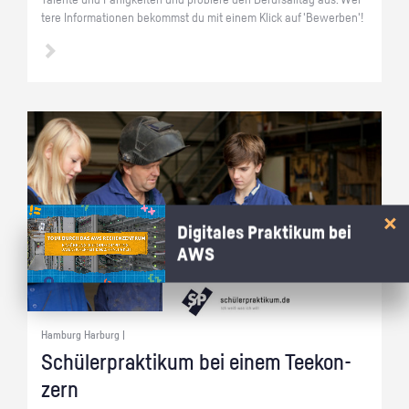
Ta­len­te und Fä­hig­kei­ten und pro­bie­re den Be­rufs­all­tag aus. Wei­
te­re In­for­ma­tio­nen be­kommst du mit einem Klick auf 'Be­wer­ben'!
Digitales Praktikum bei
AWS
Hamburg Harburg |
Schü­ler­prak­ti­kum bei einem Tee­kon­
zern