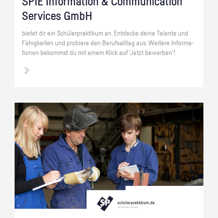
SPIE In­for­ma­ti­on & Com­mu­ni­ca­ti­on
Ser­vices GmbH
bie­tet dir ein Schü­ler­prak­ti­kum an. Ent­de­cke deine Ta­len­te und
Fä­hig­kei­ten und pro­bie­re den Be­rufs­all­tag aus. Wei­te­re In­for­ma­
tio­nen be­kommst du mit einem Klick auf 'Jetzt be­wer­ben'!