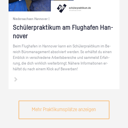
Niedersachsen Hannover |
Schü­ler­prak­ti­kum am Flug­ha­fen Han­
no­ver
Beim Flug­ha­fen in Han­no­ver kann ein Schü­ler­prak­ti­kum im Be­
reich Bü­ro­ma­nage­ment ab­sol­viert wer­den. So er­hältst du einen
Ein­blick in ver­schie­de­ne Ar­beits­be­rei­che und sam­melst Er­fah­
rung, die dich wirk­lich wei­ter­bringt. Nä­he­re In­for­ma­tio­nen er­
hältst du nach einem Klick auf Be­wer­ben!
Mehr Praktikumsplätze anzeigen