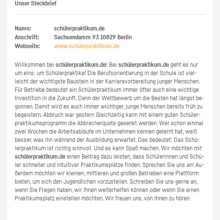
Unser Steckbrief
Name:
schülerpraktikum.de
Anschrift:
Sachsendamm 93
10829
Berlin
Webseite:
www.​schüler​prak​tiku​m.​de
Will­kom­men bei
schü­ler­prak­ti­kum.de
! Bei
schü­ler­prak­ti­kum.de
geht es nur
um eins: um Schü­ler­prak­ti­ka! Die Be­rufs­ori­en­tie­rung in der Schu­le ist viel­
leicht der wich­tigs­te Bau­stein in der Kar­rie­re­vor­be­rei­tung jun­ger Men­schen.
Für Be­trie­be be­deu­tet ein Schü­ler­prak­ti­kum immer öfter auch eine wich­ti­ge
In­ves­ti­ti­on in die Zu­kunft. Denn der Wett­be­werb um die Bes­ten hat längst be­
gon­nen. Damit wird es auch immer wich­ti­ger, junge Men­schen be­reits früh zu
be­geis­tern. Ab­bruch war ges­tern Gleich­zei­tig kann mit einem guten Schü­ler­
prak­ti­kums­pro­gramm die Ab­bre­cher­quo­te ge­senkt wer­den. Wer schon ein­mal
zwei Wo­chen die Ar­beits­ab­läu­fe im Un­ter­neh­men ken­nen ge­lernt hat, weiß
bes­ser, was ihn wäh­rend der Aus­bil­dung er­war­tet. Das be­deu­tet: Das Schü­
ler­prak­ti­kum ist rich­tig sinn­voll. Und es kann Spaß ma­chen. Wir möch­ten mit
schü­ler­prak­ti­kum.de
einen Bei­trag dazu leis­ten, dass Schü­le­rin­nen und Schü­
ler schnel­ler und in­tui­ti­ver Prak­ti­kums­plät­ze fin­den. Spre­chen Sie uns an! Au­
ßer­dem möch­ten wir klei­nen, mitt­le­ren und gro­ßen Be­trie­ben eine Platt­form
bie­ten, um sich den Ju­gend­li­chen vor­zu­stel­len. Schrei­ben Sie uns gerne an,
wenn Sie Fra­gen haben, wir Ihnen wei­ter­hel­fen kön­nen oder wenn Sie einen
Prak­ti­kums­platz ein­stel­len möch­ten. Wir freu­en uns, von Ihnen zu hören.