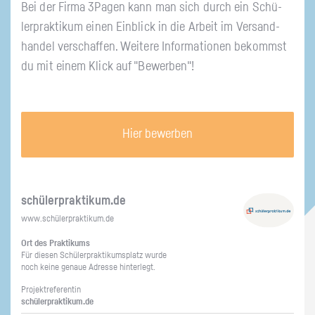
Bei der Firma 3Pa­gen kann man sich durch ein Schü­
ler­prak­ti­kum einen Ein­blick in die Ar­beit im Ver­sand­
han­del ver­schaf­fen. Wei­te­re In­for­ma­tio­nen be­kommst
du mit einem Klick auf "Be­wer­ben"!
Hier bewerben
schü­ler­prak­ti­kum.de
www.​schüler​prak​tiku​m.​de
Ort des Prak­ti­kums
Für die­sen Schü­ler­prak­ti­kums­platz wurde
noch keine ge­naue Adres­se hin­ter­legt.
Pro­jekt­re­fe­ren­tin
schü­ler­prak­ti­kum.de