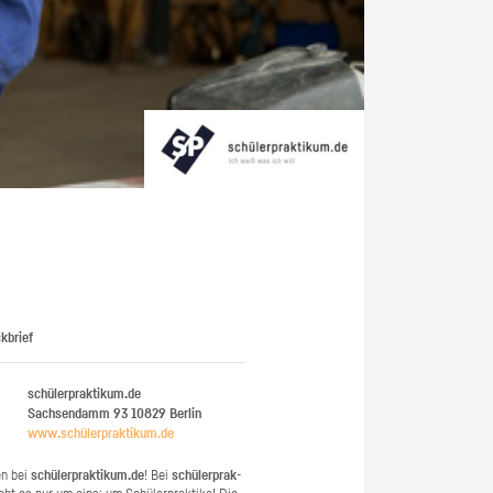
kbrief
schülerpraktikum.de
Sachsendamm 93
10829
Berlin
www.​schüler​prak​tiku​m.​de
en bei
schü­ler­prak­ti­kum.de
! Bei
schü­ler­prak­