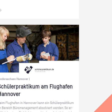
iedersachsen Hannover |
chü­ler­prak­ti­kum am Flug­ha­fen
Han­no­ver
eim Flug­ha­fen in Han­no­ver kann ein Schü­ler­prak­ti­kum
m Be­reich Bü­ro­ma­nage­ment ab­sol­viert wer­den. So er­