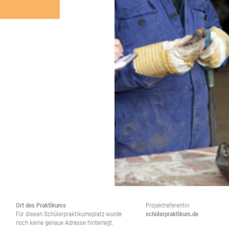
Unternehmen lohnt, wie man sich
auf dich neugier
vorbereitet und wie ein Vorab-Anruf
abläuft.
Ort des Prak­ti­kums
Pro­jekt­re­fe­ren­tin
Für die­sen Schü­ler­prak­ti­kums­platz wurde
schü­ler­prak­ti­kum.de
noch keine ge­naue Adres­se hin­ter­legt.