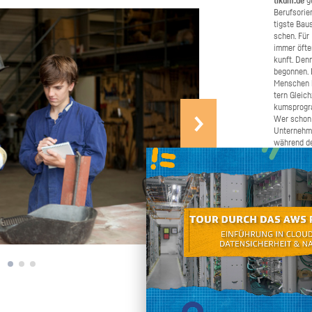
ti­kum.de
ge
Be­rufs­ori­
tigs­te Bau­
schen. Für B
immer öfter 
kunft. Denn
be­gon­nen.
Men­schen b
tern Gleich­
kums­pro­gr
Wer schon e
Un­ter­neh­
wäh­rend de
Schü­ler­pra
ma­chen. W
Bei­trag daz
schnel­ler u
chen Sie un
ren und gro
den Ju­gend­
Selbst an­pa­cken
an, wenn Si
nen oder we
möch­ten. W