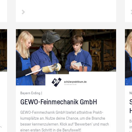
Bayern Erding |
N
GE­WO-Fein­me­cha­nik GmbH
S
GE­WO-Fein­me­cha­nik GmbH bie­tet at­trak­ti­ve Prak­ti­
kums­plät­ze an. Nutze deine Chan­ce, um die Bran­che
B
bes­ser ken­nen­zu­ler­nen. Klick auf 'Be­wer­ben' und mach
r­
i
einen ers­ten Schritt in die Be­rufs­welt!