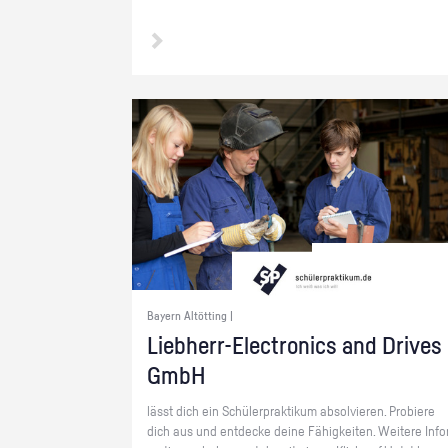
Bayern Altötting |
Lieb­herr-Elec­tro­nics and Dri­ves
GmbH
lässt dich ein Schü­ler­prak­ti­kum ab­sol­vie­ren. Pro­bie­re
dich aus und ent­de­cke deine Fä­hig­kei­ten. Wei­te­re In­fo