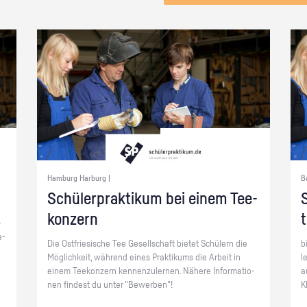
Hamburg Harburg |
B
Schü­ler­prak­ti­kum bei einem Tee­
S
kon­zern
­
e­
Die Ost­frie­si­sche Tee Ge­sell­schaft bie­tet Schü­lern die
b
Mög­lich­keit, wäh­rend eines Prak­ti­kums die Ar­beit in
l
einem Tee­kon­zern ken­nen­zu­ler­nen. Nä­he­re In­for­ma­tio­
a
nen fin­dest du unter "Be­wer­ben"!
K