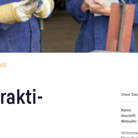
43
)
rak­ti­
Unser Stec
Name:
Anschrift:
Webseite:
Will­kom­m