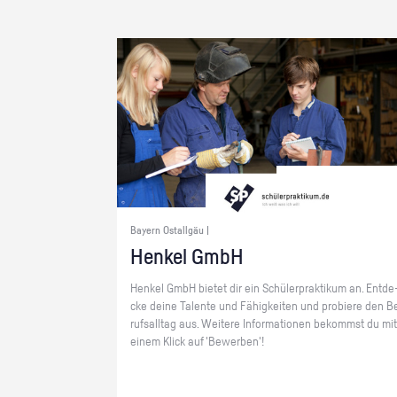
Bayern Ostallgäu |
Hen­kel GmbH
Hen­kel GmbH bie­tet dir ein Schü­ler­prak­ti­kum an. Ent­de
cke deine Ta­len­te und Fä­hig­kei­ten und pro­bie­re den B
rufs­all­tag aus. Wei­te­re In­for­ma­tio­nen be­kommst du mit
einem Klick auf 'Be­wer­ben'!