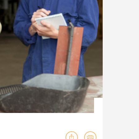
ig machst.
deinem Schülerpraktikum und die
Polizei-Ausbildung schon heute in
virtueller Realität!