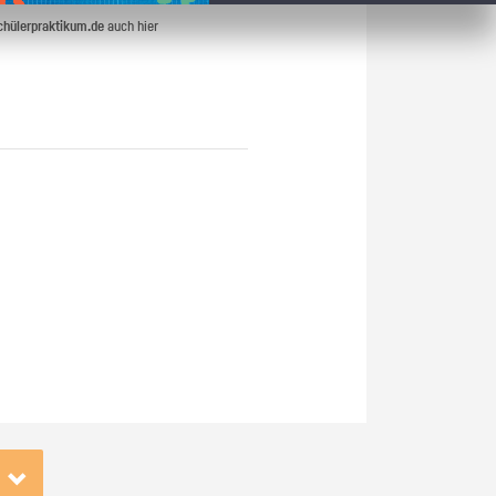
chülerpraktikum.de
auch hier