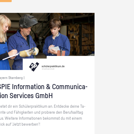
ayern Starnberg |
PIE In­for­ma­ti­on & Com­mu­ni­ca­
ti­on Ser­vices GmbH
ie­tet dir ein Schü­ler­prak­ti­kum an. Ent­de­cke deine Ta­
en­te und Fä­hig­kei­ten und pro­bie­re den Be­rufs­all­tag
us. Wei­te­re In­for­ma­tio­nen be­kommst du mit einem
lick auf 'Jetzt be­wer­ben'!