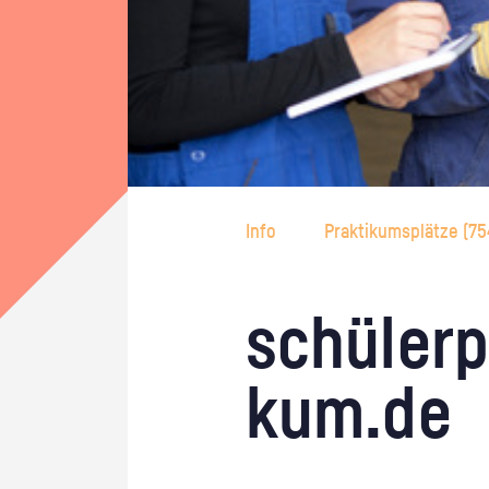
Info
Praktikumsplätze (
75
schü­ler­p
kum.de