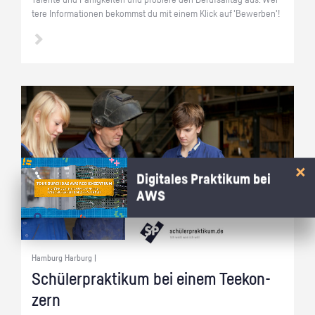
Ta­len­te und Fä­hig­kei­ten und pro­bie­re den Be­rufs­all­tag aus. Wei­
te­re In­for­ma­tio­nen be­kommst du mit einem Klick auf 'Be­wer­ben'!
Digitales Praktikum bei
AWS
Hamburg Harburg |
Schü­ler­prak­ti­kum bei einem Tee­kon­
zern