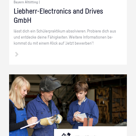
Bayern Altötting |
Lieb­herr-Elec­tro­nics and Dri­ves
GmbH
lässt dich ein Schü­ler­prak­ti­kum ab­sol­vie­ren. Pro­bie­re dich aus
und ent­de­cke deine Fä­hig­kei­ten. Wei­te­re In­for­ma­tio­nen be­
kommst du mit einem Klick auf 'Jetzt be­wer­ben'!