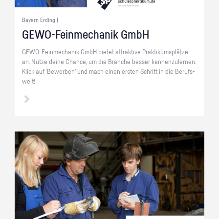
Bayern Erding |
GE­WO-Fein­me­cha­nik GmbH
GE­WO-Fein­me­cha­nik GmbH bie­tet at­trak­ti­ve Prak­ti­kums­plät­ze
an. Nutze deine Chan­ce, um die Bran­che bes­ser ken­nen­zu­ler­nen.
Klick auf 'Be­wer­ben' und mach einen ers­ten Schritt in die Be­rufs­
welt!