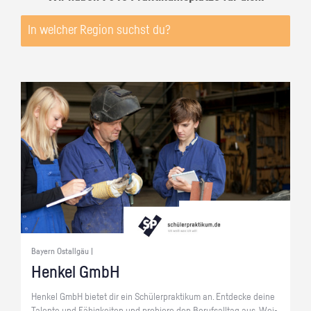
Bayern Ostallgäu |
Hen­kel GmbH
Hen­kel GmbH bie­tet dir ein Schü­ler­prak­ti­kum an. Ent­de­cke deine