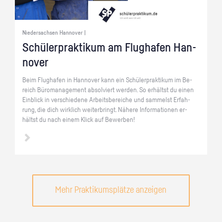
Niedersachsen Hannover |
Schü­ler­prak­ti­kum am Flug­ha­fen Han­
no­ver
Beim Flug­ha­fen in Han­no­ver kann ein Schü­ler­prak­ti­kum im Be­
reich Bü­ro­ma­nage­ment ab­sol­viert wer­den. So er­hältst du einen
Ein­blick in ver­schie­de­ne Ar­beits­be­rei­che und sam­melst Er­fah­
rung, die dich wirk­lich wei­ter­bringt. Nä­he­re In­for­ma­tio­nen er­
hältst du nach einem Klick auf Be­wer­ben!
Mehr Praktikumsplätze anzeigen