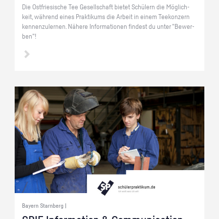
Die Ost­frie­si­sche Tee Ge­sell­schaft bie­tet Schü­lern die Mög­lich­
keit, wäh­rend eines Prak­ti­kums die Ar­beit in einem Tee­kon­zern
ken­nen­zu­ler­nen. Nä­he­re In­for­ma­tio­nen fin­dest du unter "Be­wer­
ben"!
Bayern Starnberg |