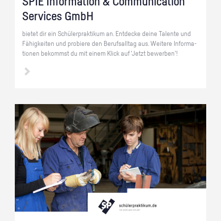
SPIE In­for­ma­ti­on & Com­mu­ni­ca­ti­on
Ser­vices GmbH
bie­tet dir ein Schü­ler­prak­ti­kum an. Ent­de­cke deine Ta­len­te und
Fä­hig­kei­ten und pro­bie­re den Be­rufs­all­tag aus. Wei­te­re In­for­ma­
tio­nen be­kommst du mit einem Klick auf 'Jetzt be­wer­ben'!