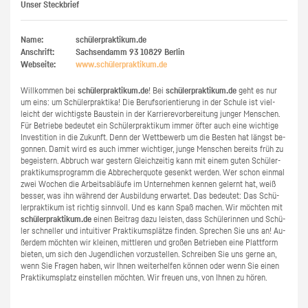
Unser Steckbrief
Name:
schülerpraktikum.de
Anschrift:
Sachsendamm 93
10829
Berlin
Webseite:
www.​schüler​prak​tiku​m.​de
Will­kom­men bei
schü­ler­prak­ti­kum.de
! Bei
schü­ler­prak­ti­kum.de
geht es nur
um eins: um Schü­ler­prak­ti­ka! Die Be­rufs­ori­en­tie­rung in der Schu­le ist viel­
leicht der wich­tigs­te Bau­stein in der Kar­rie­re­vor­be­rei­tung jun­ger Men­schen.
Für Be­trie­be be­deu­tet ein Schü­ler­prak­ti­kum immer öfter auch eine wich­ti­ge
In­ves­ti­ti­on in die Zu­kunft. Denn der Wett­be­werb um die Bes­ten hat längst be­
gon­nen. Damit wird es auch immer wich­ti­ger, junge Men­schen be­reits früh zu
be­geis­tern. Ab­bruch war ges­tern Gleich­zei­tig kann mit einem guten Schü­ler­
prak­ti­kums­pro­gramm die Ab­bre­cher­quo­te ge­senkt wer­den. Wer schon ein­mal
zwei Wo­chen die Ar­beits­ab­läu­fe im Un­ter­neh­men ken­nen ge­lernt hat, weiß
bes­ser, was ihn wäh­rend der Aus­bil­dung er­war­tet. Das be­deu­tet: Das Schü­
ler­prak­ti­kum ist rich­tig sinn­voll. Und es kann Spaß ma­chen. Wir möch­ten mit
schü­ler­prak­ti­kum.de
einen Bei­trag dazu leis­ten, dass Schü­le­rin­nen und Schü­
ler schnel­ler und in­tui­ti­ver Prak­ti­kums­plät­ze fin­den. Spre­chen Sie uns an! Au­
ßer­dem möch­ten wir klei­nen, mitt­le­ren und gro­ßen Be­trie­ben eine Platt­form
bie­ten, um sich den Ju­gend­li­chen vor­zu­stel­len. Schrei­ben Sie uns gerne an,
wenn Sie Fra­gen haben, wir Ihnen wei­ter­hel­fen kön­nen oder wenn Sie einen
Prak­ti­kums­platz ein­stel­len möch­ten. Wir freu­en uns, von Ihnen zu hören.