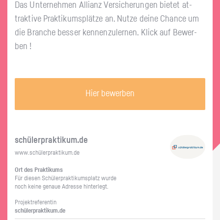
Das Un­ter­neh­men Al­li­anz Ver­si­che­run­gen bie­tet at­
trak­ti­ve Prak­ti­kums­plät­ze an. Nutze deine Chan­ce um
die Bran­che bes­ser ken­nen­zu­ler­nen. Klick auf Be­wer­
ben !
Hier bewerben
schü­ler­prak­ti­kum.de
www.​schüler​prak​tiku​m.​de
Ort des Prak­ti­kums
Für die­sen Schü­ler­prak­ti­kums­platz wurde
noch keine ge­naue Adres­se hin­ter­legt.
Pro­jekt­re­fe­ren­tin
schü­ler­prak­ti­kum.de