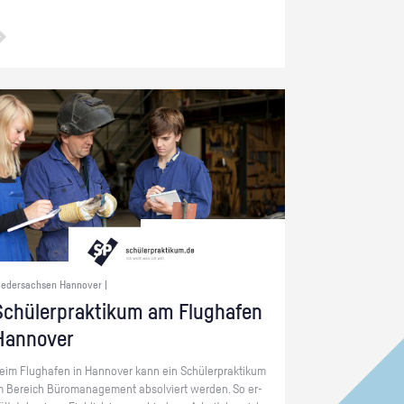
iedersachsen Hannover |
chü­ler­prak­ti­kum am Flug­ha­fen
Han­no­ver
eim Flug­ha­fen in Han­no­ver kann ein Schü­ler­prak­ti­kum
m Be­reich Bü­ro­ma­nage­ment ab­sol­viert wer­den. So er­