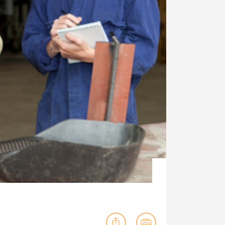
ig machst.
deinem Schülerpraktikum und die
Polizei-Ausbildung schon heute in
virtueller Realität!