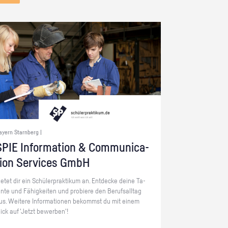
ayern Starnberg |
PIE In­for­ma­ti­on & Com­mu­ni­ca­
ti­on Ser­vices GmbH
ie­tet dir ein Schü­ler­prak­ti­kum an. Ent­de­cke deine Ta­
en­te und Fä­hig­kei­ten und pro­bie­re den Be­rufs­all­tag
us. Wei­te­re In­for­ma­tio­nen be­kommst du mit einem
lick auf 'Jetzt be­wer­ben'!