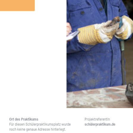
Unternehmen lohnt, wie man sich
auf dich neugier
vorbereitet und wie ein Vorab-Anruf
abläuft.
Ort des Prak­ti­kums
Pro­jekt­re­fe­ren­tin
Für die­sen Schü­ler­prak­ti­kums­platz wurde
schü­ler­prak­ti­kum.de
noch keine ge­naue Adres­se hin­ter­legt.