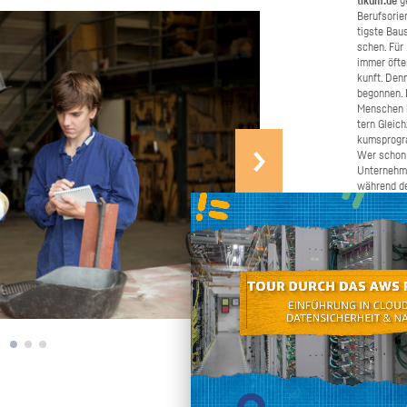
ti­kum.de
ge
Be­rufs­ori­
tigs­te Bau­
schen. Für B
immer öfter 
kunft. Denn
be­gon­nen.
Men­schen b
tern Gleich­
kums­pro­gr
Wer schon e
Un­ter­neh­
wäh­rend de
Schü­ler­pra
ma­chen. W
Bei­trag daz
schnel­ler u
chen Sie un
ren und gro
den Ju­gend­
Selbst an­pa­cken
an, wenn Si
nen oder we
möch­ten. W