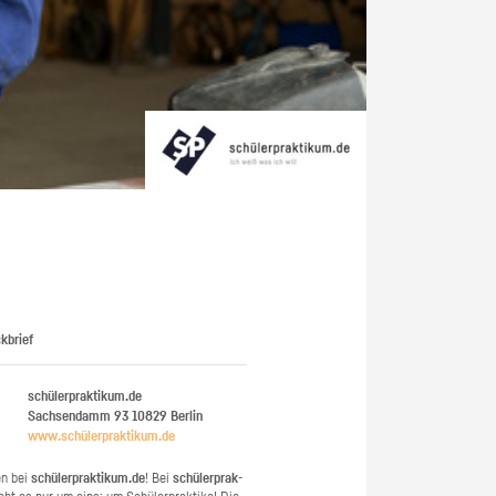
kbrief
schülerpraktikum.de
Sachsendamm 93
10829
Berlin
www.​schüler​prak​tiku​m.​de
en bei
schü­ler­prak­ti­kum.de
! Bei
schü­ler­prak­