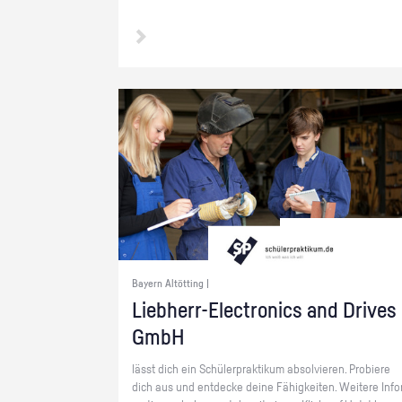
Bayern Altötting |
Lieb­herr-Elec­tro­nics and Dri­ves
GmbH
lässt dich ein Schü­ler­prak­ti­kum ab­sol­vie­ren. Pro­bie­re
dich aus und ent­de­cke deine Fä­hig­kei­ten. Wei­te­re In­fo