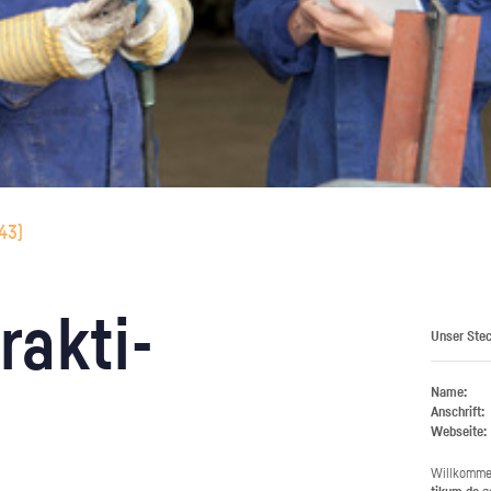
43
)
rak­ti­
Unser Stec
Name:
Anschrift:
Webseite:
Will­kom­m