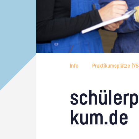
Info
Praktikumsplätze (
75
schü­ler­p
kum.de