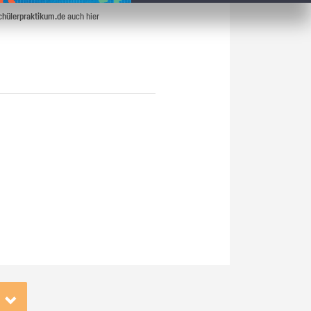
chülerpraktikum.de
auch hier