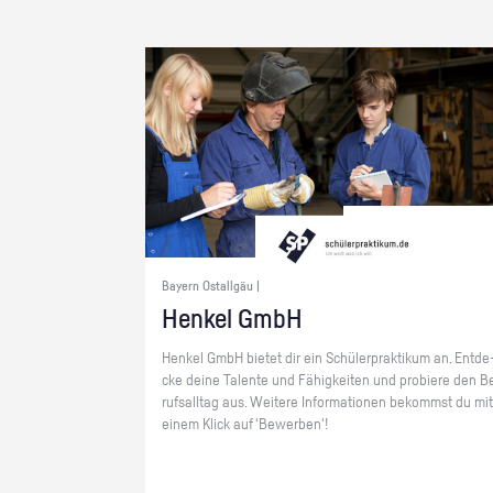
Bayern Ostallgäu |
Hen­kel GmbH
Hen­kel GmbH bie­tet dir ein Schü­ler­prak­ti­kum an. Ent­de
cke deine Ta­len­te und Fä­hig­kei­ten und pro­bie­re den B
rufs­all­tag aus. Wei­te­re In­for­ma­tio­nen be­kommst du mit
einem Klick auf 'Be­wer­ben'!