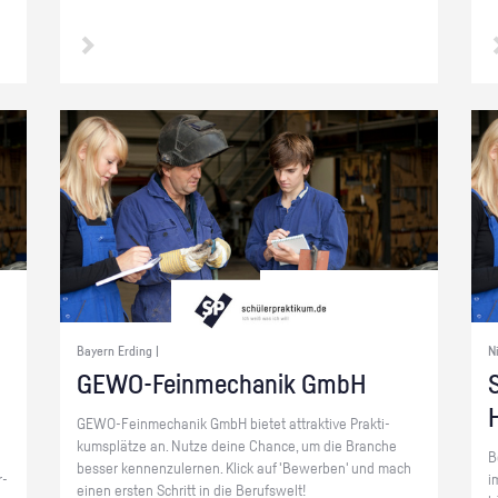
Bayern Erding |
N
GE­WO-Fein­me­cha­nik GmbH
S
GE­WO-Fein­me­cha­nik GmbH bie­tet at­trak­ti­ve Prak­ti­
kums­plät­ze an. Nutze deine Chan­ce, um die Bran­che
B
bes­ser ken­nen­zu­ler­nen. Klick auf 'Be­wer­ben' und mach
r­
i
einen ers­ten Schritt in die Be­rufs­welt!