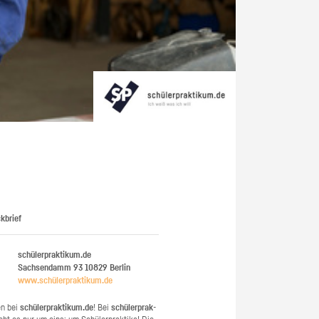
kbrief
schülerpraktikum.de
Sachsendamm 93
10829
Berlin
www.​schüler​prak​tiku​m.​de
en bei
schü­ler­prak­ti­kum.de
! Bei
schü­ler­prak­