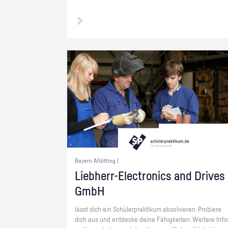
Bayern Altötting |
Lieb­herr-Elec­tro­nics and Dri­ves
GmbH
lässt dich ein Schü­ler­prak­ti­kum ab­sol­vie­ren. Pro­bie­re
dich aus und ent­de­cke deine Fä­hig­kei­ten. Wei­te­re In­fo