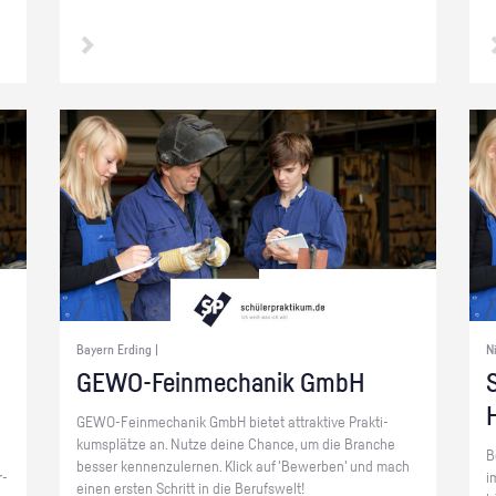
Bayern Erding |
N
GE­WO-Fein­me­cha­nik GmbH
S
GE­WO-Fein­me­cha­nik GmbH bie­tet at­trak­ti­ve Prak­ti­
kums­plät­ze an. Nutze deine Chan­ce, um die Bran­che
B
bes­ser ken­nen­zu­ler­nen. Klick auf 'Be­wer­ben' und mach
r­
i
einen ers­ten Schritt in die Be­rufs­welt!