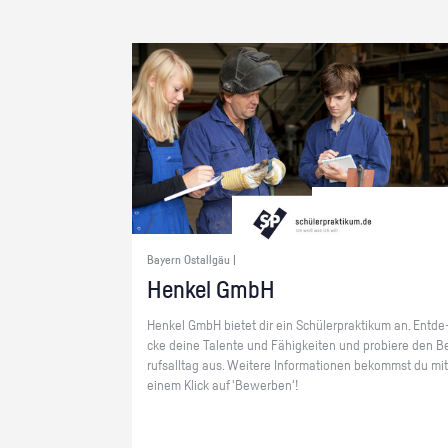
Bayern Ostallgäu |
Hen­kel GmbH
Hen­kel GmbH bie­tet dir ein Schü­ler­prak­ti­kum an. Ent­de
cke deine Ta­len­te und Fä­hig­kei­ten und pro­bie­re den B
rufs­all­tag aus. Wei­te­re In­for­ma­tio­nen be­kommst du mit
einem Klick auf 'Be­wer­ben'!