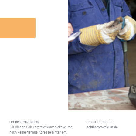
Unternehmen lohnt, wie man sich
auf dich neugier
vorbereitet und wie ein Vorab-Anruf
abläuft.
Ort des Prak­ti­kums
Pro­jekt­re­fe­ren­tin
Für die­sen Schü­ler­prak­ti­kums­platz wurde
schü­ler­prak­ti­kum.de
noch keine ge­naue Adres­se hin­ter­legt.