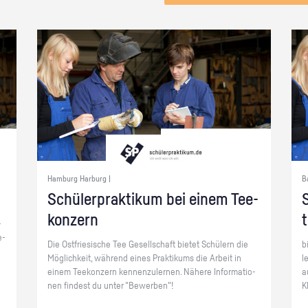
Hamburg Harburg |
B
Schü­ler­prak­ti­kum bei einem Tee­
S
kon­zern
­
e­
Die Ost­frie­si­sche Tee Ge­sell­schaft bie­tet Schü­lern die
b
Mög­lich­keit, wäh­rend eines Prak­ti­kums die Ar­beit in
l
einem Tee­kon­zern ken­nen­zu­ler­nen. Nä­he­re In­for­ma­tio­
a
nen fin­dest du unter "Be­wer­ben"!
K