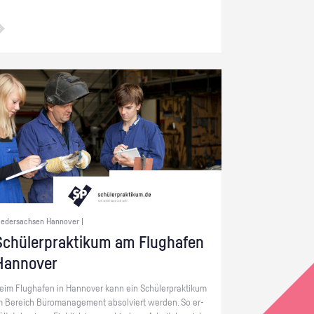
iedersachsen Hannover |
chü­ler­prak­ti­kum am Flug­ha­fen
Han­no­ver
eim Flug­ha­fen in Han­no­ver kann ein Schü­ler­prak­ti­kum
m Be­reich Bü­ro­ma­nage­ment ab­sol­viert wer­den. So er­