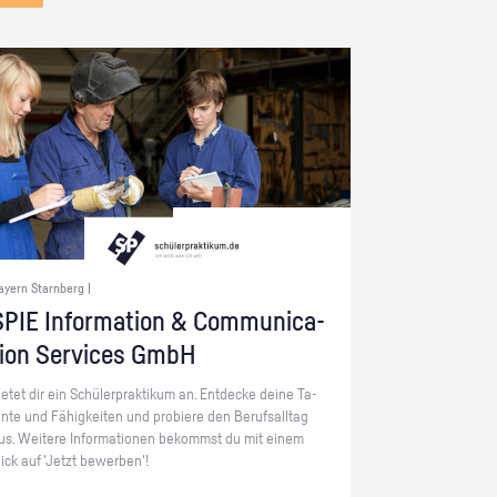
ayern Starnberg |
PIE In­for­ma­ti­on & Com­mu­ni­ca­
ti­on Ser­vices GmbH
ie­tet dir ein Schü­ler­prak­ti­kum an. Ent­de­cke deine Ta­
en­te und Fä­hig­kei­ten und pro­bie­re den Be­rufs­all­tag
us. Wei­te­re In­for­ma­tio­nen be­kommst du mit einem
lick auf 'Jetzt be­wer­ben'!