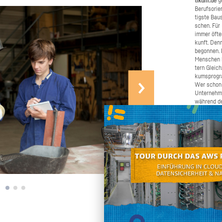
ti­kum.de
ge
Be­rufs­ori­
tigs­te Bau­
schen. Für B
immer öfter 
kunft. Denn
be­gon­nen.
Men­schen b
tern Gleich­
kums­pro­gr
Wer schon e
Un­ter­neh­
wäh­rend de
Schü­ler­pra
ma­chen. W
Bei­trag daz
schnel­ler u
chen Sie un
ren und gro
den Ju­gend­
Selbst an­pa­cken
an, wenn Si
nen oder we
möch­ten. W