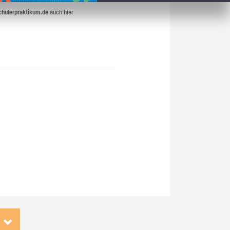
chülerpraktikum.de
auch hier