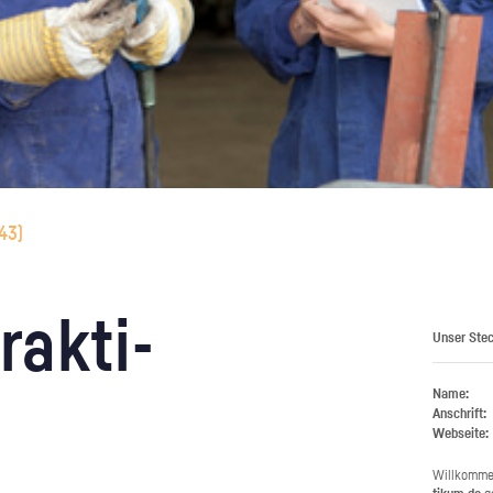
43
)
rak­ti­
Unser Stec
Name:
Anschrift:
Webseite:
Will­kom­m