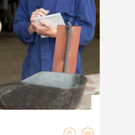
ig machst.
deinem Schülerpraktikum und die
Polizei-Ausbildung schon heute in
virtueller Realität!