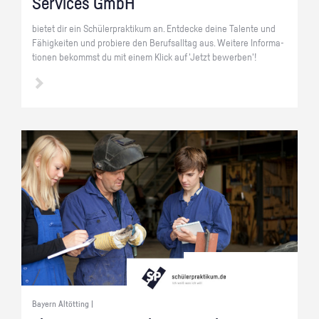
Ser­vices GmbH
bie­tet dir ein Schü­ler­prak­ti­kum an. Ent­de­cke deine Ta­len­te und
Fä­hig­kei­ten und pro­bie­re den Be­rufs­all­tag aus. Wei­te­re In­for­ma­
tio­nen be­kommst du mit einem Klick auf 'Jetzt be­wer­ben'!
Bayern Altötting |