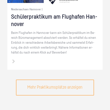
Niedersachsen Hannover |
Schü­ler­prak­ti­kum am Flug­ha­fen Han­
no­ver
Beim Flug­ha­fen in Han­no­ver kann ein Schü­ler­prak­ti­kum im Be­
reich Bü­ro­ma­nage­ment ab­sol­viert wer­den. So er­hältst du einen
Ein­blick in ver­schie­de­ne Ar­beits­be­rei­che und sam­melst Er­fah­
rung, die dich wirk­lich wei­ter­bringt. Nä­he­re In­for­ma­tio­nen er­
hältst du nach einem Klick auf Be­wer­ben!
Mehr Praktikumsplätze anzeigen