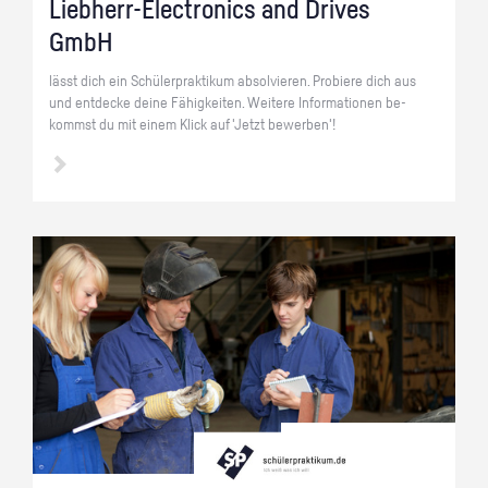
Lieb­herr-Elec­tro­nics and Dri­ves
GmbH
lässt dich ein Schü­ler­prak­ti­kum ab­sol­vie­ren. Pro­bie­re dich aus
und ent­de­cke deine Fä­hig­kei­ten. Wei­te­re In­for­ma­tio­nen be­
kommst du mit einem Klick auf 'Jetzt be­wer­ben'!