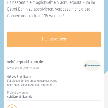
Es be­steht die Mög­lich­keit ein Schü­ler­prak­ti­kum im
Est­rel Ber­lin zu ab­sol­vie­ren. Ver­pas­se nicht diese
Chan­ce und klick auf "Be­wer­ben"!
Hier bewerben
schü­ler­prak­ti­kum.de
www.​schüler​prak​tiku​m.​de
Ort des Prak­ti­kums
Für die­sen Schü­ler­prak­ti­kums­platz wurde
noch keine ge­naue Adres­se hin­ter­legt.
Pro­jekt­re­fe­ren­tin
schü­ler­prak­ti­kum.de