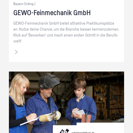
Bayern Erding |
GE­WO-Fein­me­cha­nik GmbH
GE­WO-Fein­me­cha­nik GmbH bie­tet at­trak­ti­ve Prak­ti­kums­plät­ze
an. Nutze deine Chan­ce, um die Bran­che bes­ser ken­nen­zu­ler­nen.
Klick auf 'Be­wer­ben' und mach einen ers­ten Schritt in die Be­rufs­
welt!