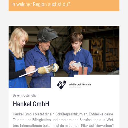
Bayern Ostallgäu |
Hen­kel GmbH
Hen­kel GmbH bie­tet dir ein Schü­ler­prak­ti­kum an. Ent­de­cke deine
Ta­len­te und Fä­hig­kei­ten und pro­bie­re den Be­rufs­all­tag aus. Wei­
te­re In­for­ma­tio­nen be­kommst du mit einem Klick auf 'Be­wer­ben'!