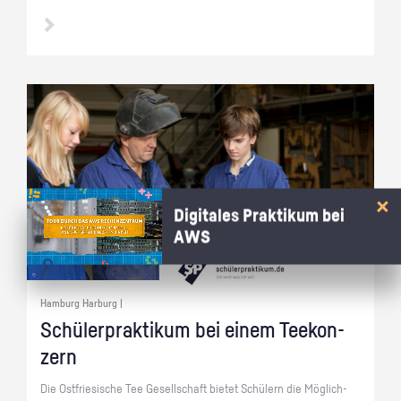
Digitales Praktikum bei
AWS
Hamburg Harburg |
Schü­ler­prak­ti­kum bei einem Tee­kon­
zern
Die Ost­frie­si­sche Tee Ge­sell­schaft bie­tet Schü­lern die Mög­lich­