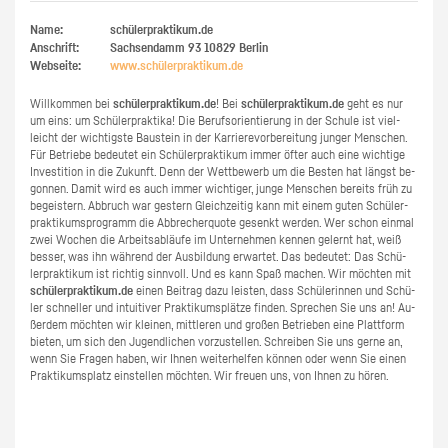
Name:
schülerpraktikum.de
Anschrift:
Sachsendamm 93
10829
Berlin
Webseite:
www.​schüler​prak​tiku​m.​de
Will­kom­men bei
schü­ler­prak­ti­kum.de
! Bei
schü­ler­prak­ti­kum.de
geht es nur
um eins: um Schü­ler­prak­ti­ka! Die Be­rufs­ori­en­tie­rung in der Schu­le ist viel­
leicht der wich­tigs­te Bau­stein in der Kar­rie­re­vor­be­rei­tung jun­ger Men­schen.
Für Be­trie­be be­deu­tet ein Schü­ler­prak­ti­kum immer öfter auch eine wich­ti­ge
In­ves­ti­ti­on in die Zu­kunft. Denn der Wett­be­werb um die Bes­ten hat längst be­
gon­nen. Damit wird es auch immer wich­ti­ger, junge Men­schen be­reits früh zu
be­geis­tern. Ab­bruch war ges­tern Gleich­zei­tig kann mit einem guten Schü­ler­
prak­ti­kums­pro­gramm die Ab­bre­cher­quo­te ge­senkt wer­den. Wer schon ein­mal
zwei Wo­chen die Ar­beits­ab­läu­fe im Un­ter­neh­men ken­nen ge­lernt hat, weiß
bes­ser, was ihn wäh­rend der Aus­bil­dung er­war­tet. Das be­deu­tet: Das Schü­
ler­prak­ti­kum ist rich­tig sinn­voll. Und es kann Spaß ma­chen. Wir möch­ten mit
schü­ler­prak­ti­kum.de
einen Bei­trag dazu leis­ten, dass Schü­le­rin­nen und Schü­
ler schnel­ler und in­tui­ti­ver Prak­ti­kums­plät­ze fin­den. Spre­chen Sie uns an! Au­
ßer­dem möch­ten wir klei­nen, mitt­le­ren und gro­ßen Be­trie­ben eine Platt­form
bie­ten, um sich den Ju­gend­li­chen vor­zu­stel­len. Schrei­ben Sie uns gerne an,
wenn Sie Fra­gen haben, wir Ihnen wei­ter­hel­fen kön­nen oder wenn Sie einen
Prak­ti­kums­platz ein­stel­len möch­ten. Wir freu­en uns, von Ihnen zu hören.