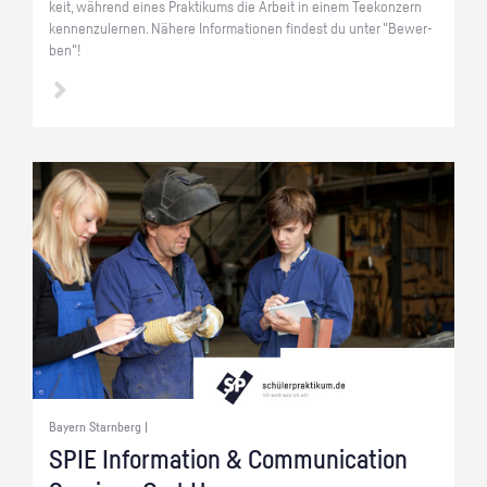
keit, wäh­rend eines Prak­ti­kums die Ar­beit in einem Tee­kon­zern
ken­nen­zu­ler­nen. Nä­he­re In­for­ma­tio­nen fin­dest du unter "Be­wer­
ben"!
Bayern Starnberg |
SPIE In­for­ma­ti­on & Com­mu­ni­ca­ti­on