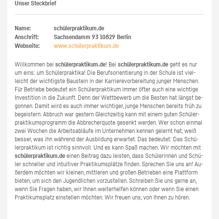
Unser Steckbrief
Name:
schülerpraktikum.de
Anschrift:
Sachsendamm 93
10829
Berlin
Webseite:
www.​schüler​prak​tiku​m.​de
Will­kom­men bei
schü­ler­prak­ti­kum.de
! Bei
schü­ler­prak­ti­kum.de
geht es nur
um eins: um Schü­ler­prak­ti­ka! Die Be­rufs­ori­en­tie­rung in der Schu­le ist viel­
leicht der wich­tigs­te Bau­stein in der Kar­rie­re­vor­be­rei­tung jun­ger Men­schen.
Für Be­trie­be be­deu­tet ein Schü­ler­prak­ti­kum immer öfter auch eine wich­ti­ge
In­ves­ti­ti­on in die Zu­kunft. Denn der Wett­be­werb um die Bes­ten hat längst be­
gon­nen. Damit wird es auch immer wich­ti­ger, junge Men­schen be­reits früh zu
be­geis­tern. Ab­bruch war ges­tern Gleich­zei­tig kann mit einem guten Schü­ler­
prak­ti­kums­pro­gramm die Ab­bre­cher­quo­te ge­senkt wer­den. Wer schon ein­mal
zwei Wo­chen die Ar­beits­ab­läu­fe im Un­ter­neh­men ken­nen ge­lernt hat, weiß
bes­ser, was ihn wäh­rend der Aus­bil­dung er­war­tet. Das be­deu­tet: Das Schü­
ler­prak­ti­kum ist rich­tig sinn­voll. Und es kann Spaß ma­chen. Wir möch­ten mit
schü­ler­prak­ti­kum.de
einen Bei­trag dazu leis­ten, dass Schü­le­rin­nen und Schü­
ler schnel­ler und in­tui­ti­ver Prak­ti­kums­plät­ze fin­den. Spre­chen Sie uns an! Au­
ßer­dem möch­ten wir klei­nen, mitt­le­ren und gro­ßen Be­trie­ben eine Platt­form
bie­ten, um sich den Ju­gend­li­chen vor­zu­stel­len. Schrei­ben Sie uns gerne an,
wenn Sie Fra­gen haben, wir Ihnen wei­ter­hel­fen kön­nen oder wenn Sie einen
Prak­ti­kums­platz ein­stel­len möch­ten. Wir freu­en uns, von Ihnen zu hören.