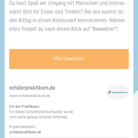
Du hast Spaß am Um­gang mit Men­schen und in­ter­es­
sierst dich für Essen und Trin­ken? Bei uns kannst du
den All­tag in einem Re­stau­rant ken­nen­ler­nen. Nä­he­re
Infos fin­dest du nach einem Klick auf "Be­wer­ben"!
Hier bewerben
schü­ler­prak­ti­kum.de
www.​schüler​prak​tiku​m.​de
Ort des Prak­ti­kums
Für die­sen Schü­ler­prak­ti­kums­platz wurde
noch keine ge­naue Adres­se hin­ter­legt.
Pro­jekt­re­fe­ren­tin
schü­ler­prak­ti­kum.de