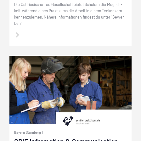
Die Ost­frie­si­sche Tee Ge­sell­schaft bie­tet Schü­lern die Mög­lich­
keit, wäh­rend eines Prak­ti­kums die Ar­beit in einem Tee­kon­zern
ken­nen­zu­ler­nen. Nä­he­re In­for­ma­tio­nen fin­dest du unter "Be­wer­
ben"!
Bayern Starnberg |