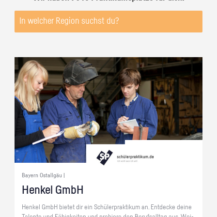
Bayern Ostallgäu |
Hen­kel GmbH
Hen­kel GmbH bie­tet dir ein Schü­ler­prak­ti­kum an. Ent­de­cke deine