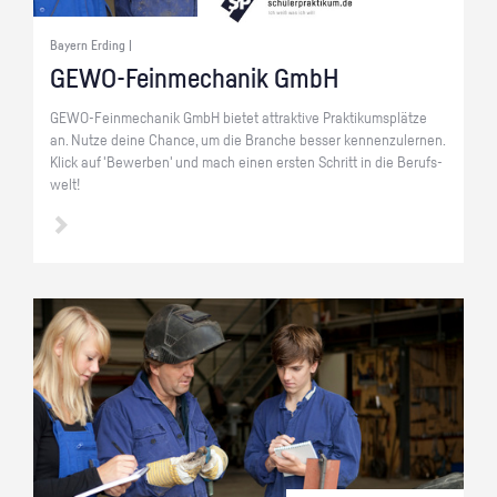
Bayern Erding |
GE­WO-Fein­me­cha­nik GmbH
GE­WO-Fein­me­cha­nik GmbH bie­tet at­trak­ti­ve Prak­ti­kums­plät­ze
an. Nutze deine Chan­ce, um die Bran­che bes­ser ken­nen­zu­ler­nen.
Klick auf 'Be­wer­ben' und mach einen ers­ten Schritt in die Be­rufs­
welt!