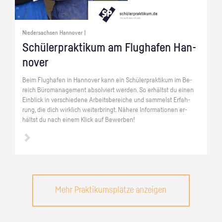
Niedersachsen Hannover |
Schü­ler­prak­ti­kum am Flug­ha­fen Han­
no­ver
Beim Flug­ha­fen in Han­no­ver kann ein Schü­ler­prak­ti­kum im Be­
reich Bü­ro­ma­nage­ment ab­sol­viert wer­den. So er­hältst du einen
Ein­blick in ver­schie­de­ne Ar­beits­be­rei­che und sam­melst Er­fah­
rung, die dich wirk­lich wei­ter­bringt. Nä­he­re In­for­ma­tio­nen er­
hältst du nach einem Klick auf Be­wer­ben!
Mehr Praktikumsplätze anzeigen