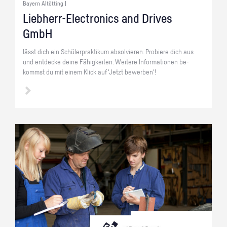
Bayern Altötting |
Lieb­herr-Elec­tro­nics and Dri­ves
GmbH
lässt dich ein Schü­ler­prak­ti­kum ab­sol­vie­ren. Pro­bie­re dich aus
und ent­de­cke deine Fä­hig­kei­ten. Wei­te­re In­for­ma­tio­nen be­
kommst du mit einem Klick auf 'Jetzt be­wer­ben'!