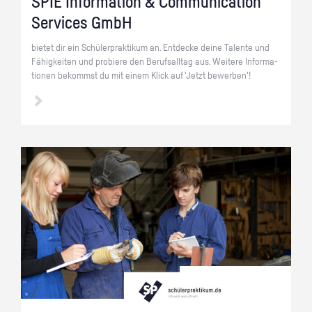
SPIE In­for­ma­ti­on & Com­mu­ni­ca­ti­on
Ser­vices GmbH
bie­tet dir ein Schü­ler­prak­ti­kum an. Ent­de­cke deine Ta­len­te und
Fä­hig­kei­ten und pro­bie­re den Be­rufs­all­tag aus. Wei­te­re In­for­ma­
tio­nen be­kommst du mit einem Klick auf 'Jetzt be­wer­ben'!