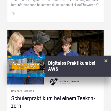
Ta­len­te und Fä­hig­kei­ten und pro­bie­re den Be­rufs­all­tag aus. Wei­
te­re In­for­ma­tio­nen be­kommst du mit einem Klick auf 'Be­wer­ben'!
Digitales Praktikum bei
AWS
Hamburg Harburg |
Schü­ler­prak­ti­kum bei einem Tee­kon­
zern