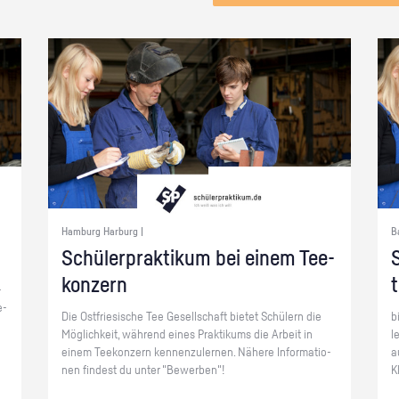
Hamburg Harburg |
B
Schü­ler­prak­ti­kum bei einem Tee­
S
kon­zern
­
e­
Die Ost­frie­si­sche Tee Ge­sell­schaft bie­tet Schü­lern die
b
Mög­lich­keit, wäh­rend eines Prak­ti­kums die Ar­beit in
l
einem Tee­kon­zern ken­nen­zu­ler­nen. Nä­he­re In­for­ma­tio­
a
nen fin­dest du unter "Be­wer­ben"!
K