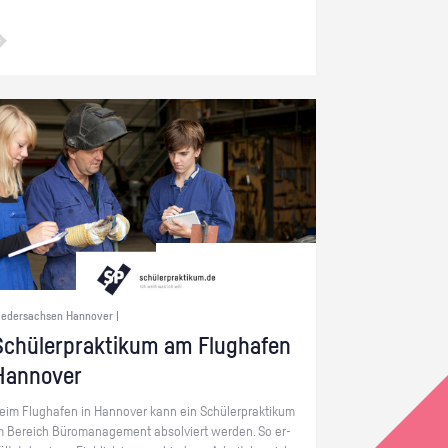
iedersachsen Hannover |
chü­ler­prak­ti­kum am Flug­ha­fen
Han­no­ver
eim Flug­ha­fen in Han­no­ver kann ein Schü­ler­prak­ti­kum
m Be­reich Bü­ro­ma­nage­ment ab­sol­viert wer­den. So er­