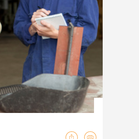
ig machst.
deinem Schülerpraktikum und die
Polizei-Ausbildung schon heute in
virtueller Realität!