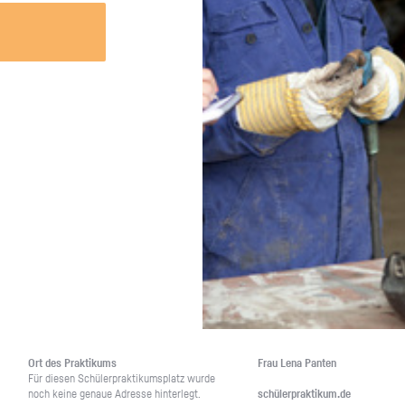
Unternehmen lohnt, wie man sich
auf dich neugier
vorbereitet und wie ein Vorab-Anruf
abläuft.
Ort des Prak­ti­kums
Frau Lena Pan­ten
Für die­sen Schü­ler­prak­ti­kums­platz wurde
noch keine ge­naue Adres­se hin­ter­legt.
schü­ler­prak­ti­kum.de