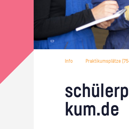
Info
Praktikumsplätze (
75
schü­ler­p
kum.de