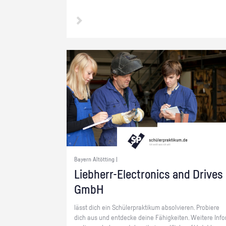
Bayern Altötting |
Lieb­herr-Elec­tro­nics and Dri­ves
GmbH
lässt dich ein Schü­ler­prak­ti­kum ab­sol­vie­ren. Pro­bie­re
dich aus und ent­de­cke deine Fä­hig­kei­ten. Wei­te­re In­fo