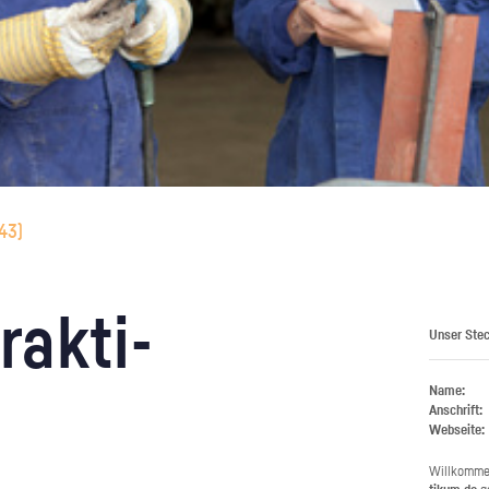
43
)
rak­ti­
Unser Stec
Name:
Anschrift:
Webseite:
Will­kom­m