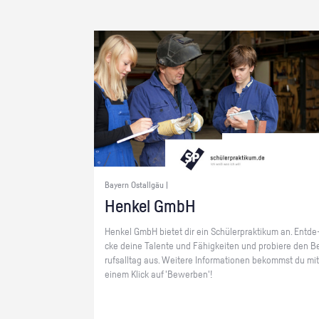
Bayern Ostallgäu |
Hen­kel GmbH
Hen­kel GmbH bie­tet dir ein Schü­ler­prak­ti­kum an. Ent­de
cke deine Ta­len­te und Fä­hig­kei­ten und pro­bie­re den B
rufs­all­tag aus. Wei­te­re In­for­ma­tio­nen be­kommst du mit
einem Klick auf 'Be­wer­ben'!