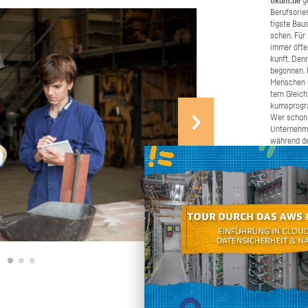
ti­kum.de
ge
Be­rufs­ori­
tigs­te Bau­
schen. Für B
immer öfter 
kunft. Denn
be­gon­nen.
Men­schen b
tern Gleich­
kums­pro­gr
Wer schon e
Un­ter­neh­
wäh­rend de
Schü­ler­pra
ma­chen. W
Bei­trag daz
schnel­ler u
chen Sie un
ren und gro
den Ju­gend­
Selbst an­pa­cken
an, wenn Si
nen oder we
möch­ten. W