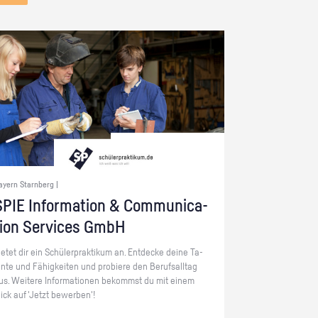
ayern Starnberg |
PIE In­for­ma­ti­on & Com­mu­ni­ca­
ti­on Ser­vices GmbH
ie­tet dir ein Schü­ler­prak­ti­kum an. Ent­de­cke deine Ta­
en­te und Fä­hig­kei­ten und pro­bie­re den Be­rufs­all­tag
us. Wei­te­re In­for­ma­tio­nen be­kommst du mit einem
lick auf 'Jetzt be­wer­ben'!