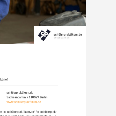
kbrief
schülerpraktikum.de
Sachsendamm 93
10829
Berlin
www.​schüler​prak​tiku​m.​de
en bei
schü­ler­prak­ti­kum.de
! Bei
schü­ler­prak­