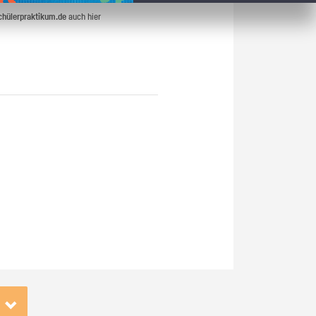
chülerpraktikum.de
auch hier