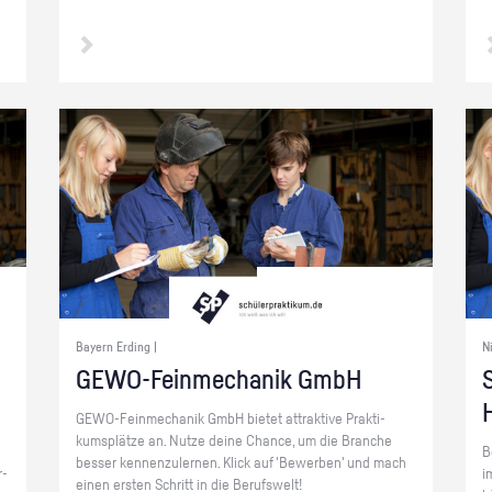
Bayern Erding |
N
GE­WO-Fein­me­cha­nik GmbH
S
GE­WO-Fein­me­cha­nik GmbH bie­tet at­trak­ti­ve Prak­ti­
kums­plät­ze an. Nutze deine Chan­ce, um die Bran­che
B
bes­ser ken­nen­zu­ler­nen. Klick auf 'Be­wer­ben' und mach
r­
i
einen ers­ten Schritt in die Be­rufs­welt!