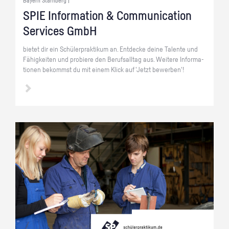
Bayern Starnberg |
SPIE In­for­ma­ti­on & Com­mu­ni­ca­ti­on
Ser­vices GmbH
bie­tet dir ein Schü­ler­prak­ti­kum an. Ent­de­cke deine Ta­len­te und
Fä­hig­kei­ten und pro­bie­re den Be­rufs­all­tag aus. Wei­te­re In­for­ma­
tio­nen be­kommst du mit einem Klick auf 'Jetzt be­wer­ben'!