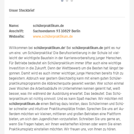
Unser Steckbrief
Name:
schülerpraktikum.de
Anschrift:
Sachsendamm 93
10829
Berlin
Webseite:
www.​schüler​prak​tiku​m.​de
Will­kom­men bei
schü­ler­prak­ti­kum.de
! Bei
schü­ler­prak­ti­kum.de
geht es nur
um eins: um Schü­ler­prak­ti­ka! Die Be­rufs­ori­en­tie­rung in der Schu­le ist viel­
leicht der wich­tigs­te Bau­stein in der Kar­rie­re­vor­be­rei­tung jun­ger Men­schen.
Für Be­trie­be be­deu­tet ein Schü­ler­prak­ti­kum immer öfter auch eine wich­ti­ge
In­ves­ti­ti­on in die Zu­kunft. Denn der Wett­be­werb um die Bes­ten hat längst be­
gon­nen. Damit wird es auch immer wich­ti­ger, junge Men­schen be­reits früh zu
be­geis­tern. Ab­bruch war ges­tern Gleich­zei­tig kann mit einem guten Schü­ler­
prak­ti­kums­pro­gramm die Ab­bre­cher­quo­te ge­senkt wer­den. Wer schon ein­mal
zwei Wo­chen die Ar­beits­ab­läu­fe im Un­ter­neh­men ken­nen ge­lernt hat, weiß
bes­ser, was ihn wäh­rend der Aus­bil­dung er­war­tet. Das be­deu­tet: Das Schü­
ler­prak­ti­kum ist rich­tig sinn­voll. Und es kann Spaß ma­chen. Wir möch­ten mit
schü­ler­prak­ti­kum.de
einen Bei­trag dazu leis­ten, dass Schü­le­rin­nen und Schü­
ler schnel­ler und in­tui­ti­ver Prak­ti­kums­plät­ze fin­den. Spre­chen Sie uns an! Au­
ßer­dem möch­ten wir klei­nen, mitt­le­ren und gro­ßen Be­trie­ben eine Platt­form
bie­ten, um sich den Ju­gend­li­chen vor­zu­stel­len. Schrei­ben Sie uns gerne an,
wenn Sie Fra­gen haben, wir Ihnen wei­ter­hel­fen kön­nen oder wenn Sie einen
Prak­ti­kums­platz ein­stel­len möch­ten. Wir freu­en uns, von Ihnen zu hören.