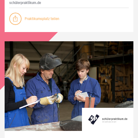
schü­ler­prak­ti­kum.de
Praktikumsplatz teilen