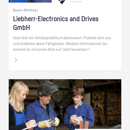
Bayern Altötting |
Lieb­herr-Elec­tro­nics and Dri­ves
GmbH
lässt dich ein Schü­ler­prak­ti­kum ab­sol­vie­ren. Pro­bie­re dich aus
und ent­de­cke deine Fä­hig­kei­ten. Wei­te­re In­for­ma­tio­nen be­
kommst du mit einem Klick auf 'Jetzt be­wer­ben'!