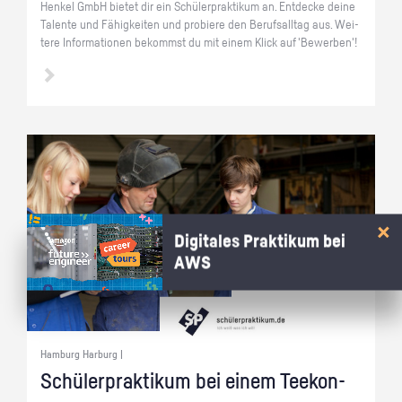
Hen­kel GmbH bie­tet dir ein Schü­ler­prak­ti­kum an. Ent­de­cke deine
Ta­len­te und Fä­hig­kei­ten und pro­bie­re den Be­rufs­all­tag aus. Wei­
te­re In­for­ma­tio­nen be­kommst du mit einem Klick auf 'Be­wer­ben'!
Digitales Praktikum bei
AWS
Hamburg Harburg |
Schü­ler­prak­ti­kum bei einem Tee­kon­