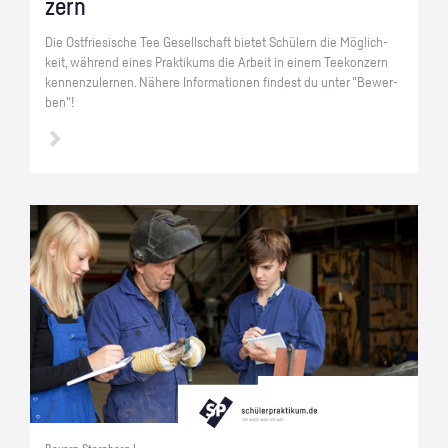
zern
Die Ost­frie­si­sche Tee Ge­sell­schaft bie­tet Schü­lern die Mög­lich­
keit, wäh­rend eines Prak­ti­kums die Ar­beit in einem Tee­kon­zern
ken­nen­zu­ler­nen. Nä­he­re In­for­ma­tio­nen fin­dest du unter "Be­wer­
ben"!