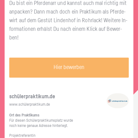
Du bist ein Pfer­de­narr und kannst auch mal rich­tig mit
an­pa­cken? Dann mach doch ein Prak­ti­kum als Pfer­de­
wirt auf dem Ge­stüt Lin­den­hof in Rohr­lack! Wei­te­re In­
for­ma­tio­nen er­hälst Du nach einem Klick auf Be­wer­
ben!
Hier bewerben
schü­ler­prak­ti­kum.de
www.​schüler​prak​tiku​m.​de
Ort des Prak­ti­kums
Für die­sen Schü­ler­prak­ti­kums­platz wurde
noch keine ge­naue Adres­se hin­ter­legt.
Pro­jekt­re­fe­ren­tin