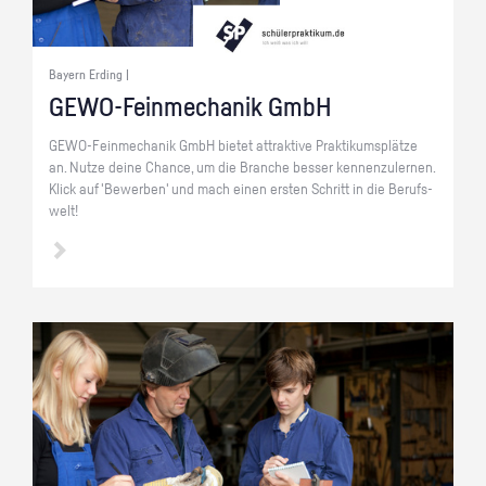
Bayern Erding |
GE­WO-Fein­me­cha­nik GmbH
GE­WO-Fein­me­cha­nik GmbH bie­tet at­trak­ti­ve Prak­ti­kums­plät­ze
an. Nutze deine Chan­ce, um die Bran­che bes­ser ken­nen­zu­ler­nen.
Klick auf 'Be­wer­ben' und mach einen ers­ten Schritt in die Be­rufs­
welt!