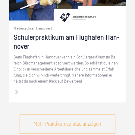
Niedersachsen Hannover |
Schü­ler­prak­ti­kum am Flug­ha­fen Han­
no­ver
Beim Flug­ha­fen in Han­no­ver kann ein Schü­ler­prak­ti­kum im Be­
reich Bü­ro­ma­nage­ment ab­sol­viert wer­den. So er­hältst du einen
Ein­blick in ver­schie­de­ne Ar­beits­be­rei­che und sam­melst Er­fah­
rung, die dich wirk­lich wei­ter­bringt. Nä­he­re In­for­ma­tio­nen er­
hältst du nach einem Klick auf Be­wer­ben!
Mehr Praktikumsplätze anzeigen