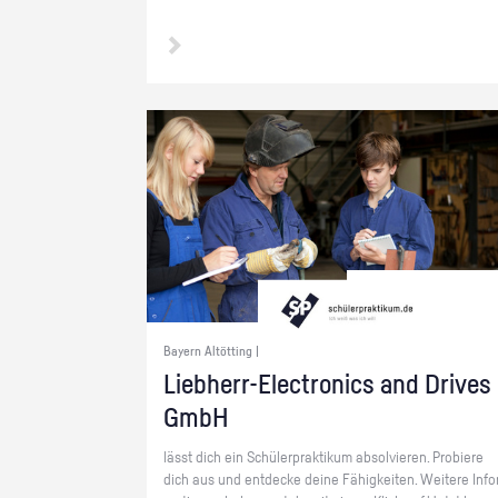
Bayern Altötting |
Lieb­herr-Elec­tro­nics and Dri­ves
GmbH
lässt dich ein Schü­ler­prak­ti­kum ab­sol­vie­ren. Pro­bie­re
dich aus und ent­de­cke deine Fä­hig­kei­ten. Wei­te­re In­fo