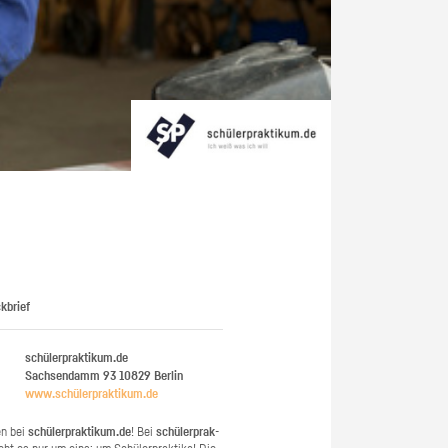
kbrief
schülerpraktikum.de
Sachsendamm 93
10829
Berlin
www.​schüler​prak​tiku​m.​de
en bei
schü­ler­prak­ti­kum.de
! Bei
schü­ler­prak­