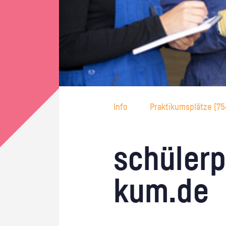
Info
Praktikumsplätze (
75
schü­ler­p
kum.de