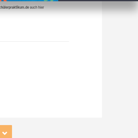
chülerpraktikum.de
auch hier