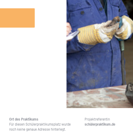
Unternehmen lohnt, wie man sich
auf dich neugier
vorbereitet und wie ein Vorab-Anruf
abläuft.
Ort des Prak­ti­kums
Pro­jekt­re­fe­ren­tin
Für die­sen Schü­ler­prak­ti­kums­platz wurde
schü­ler­prak­ti­kum.de
noch keine ge­naue Adres­se hin­ter­legt.