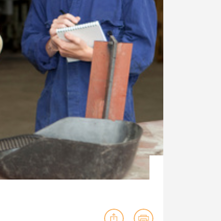
ig machst.
deinem Schülerpraktikum und die
Polizei-Ausbildung schon heute in
virtueller Realität!