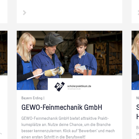
Bayern Erding |
N
GE­WO-Fein­me­cha­nik GmbH
S
GE­WO-Fein­me­cha­nik GmbH bie­tet at­trak­ti­ve Prak­ti­
kums­plät­ze an. Nutze deine Chan­ce, um die Bran­che
B
bes­ser ken­nen­zu­ler­nen. Klick auf 'Be­wer­ben' und mach
r­
i
einen ers­ten Schritt in die Be­rufs­welt!