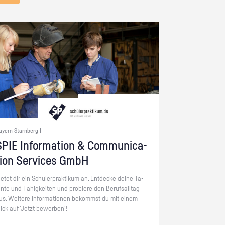
ayern Starnberg |
PIE In­for­ma­ti­on & Com­mu­ni­ca­
ti­on Ser­vices GmbH
ie­tet dir ein Schü­ler­prak­ti­kum an. Ent­de­cke deine Ta­
en­te und Fä­hig­kei­ten und pro­bie­re den Be­rufs­all­tag
us. Wei­te­re In­for­ma­tio­nen be­kommst du mit einem
lick auf 'Jetzt be­wer­ben'!