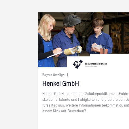
Bayern Ostallgäu |
Hen­kel GmbH
Hen­kel GmbH bie­tet dir ein Schü­ler­prak­ti­kum an. Ent­de
cke deine Ta­len­te und Fä­hig­kei­ten und pro­bie­re den B
rufs­all­tag aus. Wei­te­re In­for­ma­tio­nen be­kommst du mit
einem Klick auf 'Be­wer­ben'!