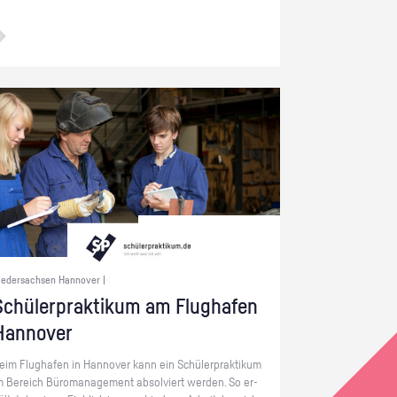
iedersachsen Hannover |
chü­ler­prak­ti­kum am Flug­ha­fen
Han­no­ver
eim Flug­ha­fen in Han­no­ver kann ein Schü­ler­prak­ti­kum
m Be­reich Bü­ro­ma­nage­ment ab­sol­viert wer­den. So er­