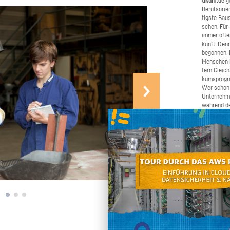
ti­kum.de
ge
Be­rufs­ori­
tigs­te Bau­
schen. Für B
immer öfter 
kunft. Denn
be­gon­nen.
Men­schen b
tern Gleich­
kums­pro­gr
Wer schon e
Un­ter­neh­
wäh­rend de
Schü­ler­pra
ma­chen. W
Bei­trag daz
schnel­ler u
chen Sie un
ren und gro
den Ju­gend­
Selbst an­pa­cken
an, wenn Si
nen oder we
möch­ten. W