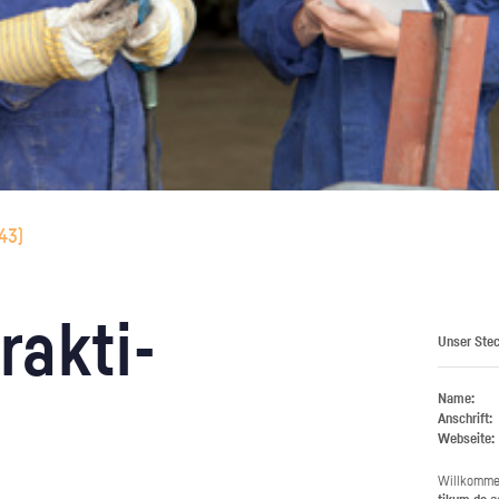
43
)
rak­ti­
Unser Stec
Name:
Anschrift:
Webseite:
Will­kom­m