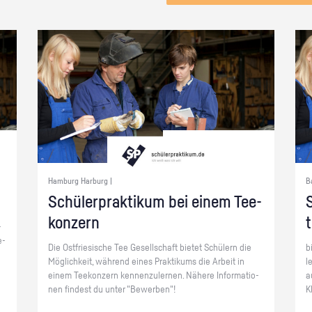
Hamburg Harburg |
B
Schü­ler­prak­ti­kum bei einem Tee­
S
kon­zern
­
e­
Die Ost­frie­si­sche Tee Ge­sell­schaft bie­tet Schü­lern die
b
Mög­lich­keit, wäh­rend eines Prak­ti­kums die Ar­beit in
l
einem Tee­kon­zern ken­nen­zu­ler­nen. Nä­he­re In­for­ma­tio­
a
nen fin­dest du unter "Be­wer­ben"!
K