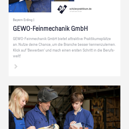
Bayern Erding |
GE­WO-Fein­me­cha­nik GmbH
GE­WO-Fein­me­cha­nik GmbH bie­tet at­trak­ti­ve Prak­ti­kums­plät­ze
an. Nutze deine Chan­ce, um die Bran­che bes­ser ken­nen­zu­ler­nen.
Klick auf 'Be­wer­ben' und mach einen ers­ten Schritt in die Be­rufs­
welt!