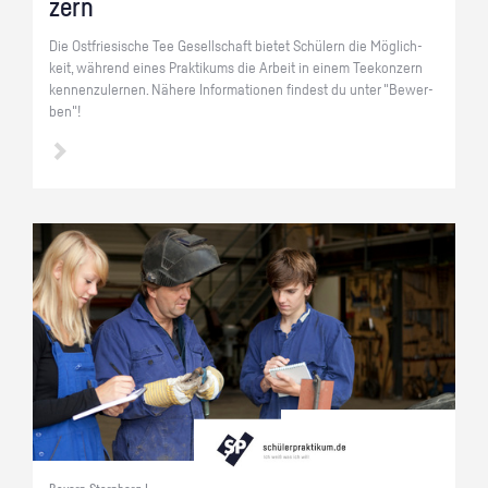
zern
Die Ost­frie­si­sche Tee Ge­sell­schaft bie­tet Schü­lern die Mög­lich­
keit, wäh­rend eines Prak­ti­kums die Ar­beit in einem Tee­kon­zern
ken­nen­zu­ler­nen. Nä­he­re In­for­ma­tio­nen fin­dest du unter "Be­wer­
ben"!