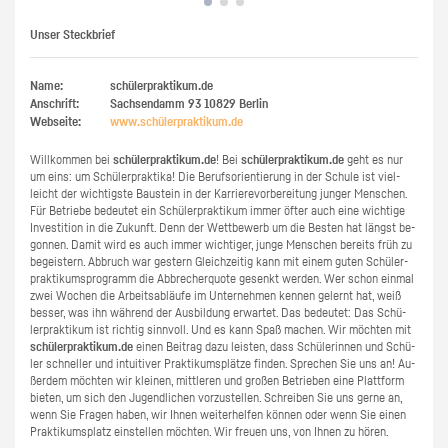
Unser Steckbrief
Name:
schülerpraktikum.de
Anschrift:
Sachsendamm 93
10829
Berlin
Webseite:
www.​schüler​prak​tiku​m.​de
Will­kom­men bei
schü­ler­prak­ti­kum.de
! Bei
schü­ler­prak­ti­kum.de
geht es nur
um eins: um Schü­ler­prak­ti­ka! Die Be­rufs­ori­en­tie­rung in der Schu­le ist viel­
leicht der wich­tigs­te Bau­stein in der Kar­rie­re­vor­be­rei­tung jun­ger Men­schen.
Für Be­trie­be be­deu­tet ein Schü­ler­prak­ti­kum immer öfter auch eine wich­ti­ge
In­ves­ti­ti­on in die Zu­kunft. Denn der Wett­be­werb um die Bes­ten hat längst be­
gon­nen. Damit wird es auch immer wich­ti­ger, junge Men­schen be­reits früh zu
be­geis­tern. Ab­bruch war ges­tern Gleich­zei­tig kann mit einem guten Schü­ler­
prak­ti­kums­pro­gramm die Ab­bre­cher­quo­te ge­senkt wer­den. Wer schon ein­mal
zwei Wo­chen die Ar­beits­ab­läu­fe im Un­ter­neh­men ken­nen ge­lernt hat, weiß
bes­ser, was ihn wäh­rend der Aus­bil­dung er­war­tet. Das be­deu­tet: Das Schü­
ler­prak­ti­kum ist rich­tig sinn­voll. Und es kann Spaß ma­chen. Wir möch­ten mit
schü­ler­prak­ti­kum.de
einen Bei­trag dazu leis­ten, dass Schü­le­rin­nen und Schü­
ler schnel­ler und in­tui­ti­ver Prak­ti­kums­plät­ze fin­den. Spre­chen Sie uns an! Au­
ßer­dem möch­ten wir klei­nen, mitt­le­ren und gro­ßen Be­trie­ben eine Platt­form
bie­ten, um sich den Ju­gend­li­chen vor­zu­stel­len. Schrei­ben Sie uns gerne an,
wenn Sie Fra­gen haben, wir Ihnen wei­ter­hel­fen kön­nen oder wenn Sie einen
Prak­ti­kums­platz ein­stel­len möch­ten. Wir freu­en uns, von Ihnen zu hören.