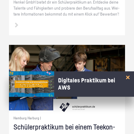
Hen­kel GmbH bie­tet dir ein Schü­ler­prak­ti­kum an. Ent­de­cke deine
Ta­len­te und Fä­hig­kei­ten und pro­bie­re den Be­rufs­all­tag aus. Wei­
te­re In­for­ma­tio­nen be­kommst du mit einem Klick auf 'Be­wer­ben'!
Digitales Praktikum bei
AWS
Hamburg Harburg |
Schü­ler­prak­ti­kum bei einem Tee­kon­