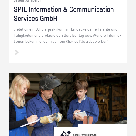
Bayern Starnberg |
SPIE In­for­ma­ti­on & Com­mu­ni­ca­ti­on
Ser­vices GmbH
bie­tet dir ein Schü­ler­prak­ti­kum an. Ent­de­cke deine Ta­len­te und
Fä­hig­kei­ten und pro­bie­re den Be­rufs­all­tag aus. Wei­te­re In­for­ma­
tio­nen be­kommst du mit einem Klick auf 'Jetzt be­wer­ben'!