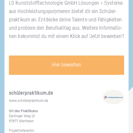
LS Kunst­stoff­tech­no­lo­gie GmbH Lö­sun­gen + Sys­te­me
aus Hoch­leis­tungs­po­ly­me­ren bie­tet dir ein Schü­ler­
prak­ti­kum an. Ent­de­cke deine Ta­len­te und Fä­hig­kei­ten
und pro­bie­re den Be­rufs­all­tag aus. Wei­te­re In­for­ma­tio­
nen be­kommst du mit einem Klick auf 'Jetzt be­wer­ben'!
Hier bewerben
schü­ler­prak­ti­kum.de
www.​schüler​prak​tiku​m.​de
Ort des Prak­ti­kums
Der­tin­ger Weg 10
97877 Wert­heim
Pro­jekt­re­fe­ren­tin