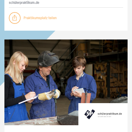
schü­ler­prak­ti­kum.de
Praktikumsplatz teilen