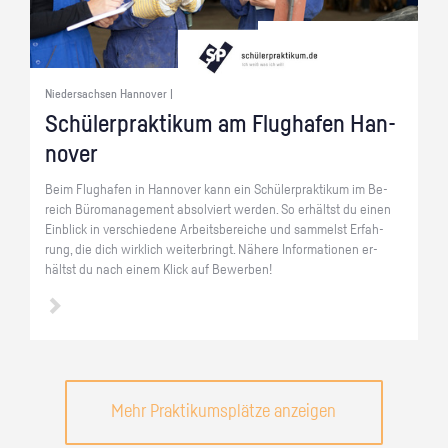
Niedersachsen Hannover |
Schü­ler­prak­ti­kum am Flug­ha­fen Han­
no­ver
Beim Flug­ha­fen in Han­no­ver kann ein Schü­ler­prak­ti­kum im Be­
reich Bü­ro­ma­nage­ment ab­sol­viert wer­den. So er­hältst du einen
Ein­blick in ver­schie­de­ne Ar­beits­be­rei­che und sam­melst Er­fah­
rung, die dich wirk­lich wei­ter­bringt. Nä­he­re In­for­ma­tio­nen er­
hältst du nach einem Klick auf Be­wer­ben!
Mehr Praktikumsplätze anzeigen