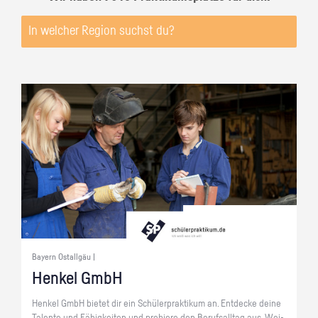
Bayern Ostallgäu |
Hen­kel GmbH
Hen­kel GmbH bie­tet dir ein Schü­ler­prak­ti­kum an. Ent­de­cke deine