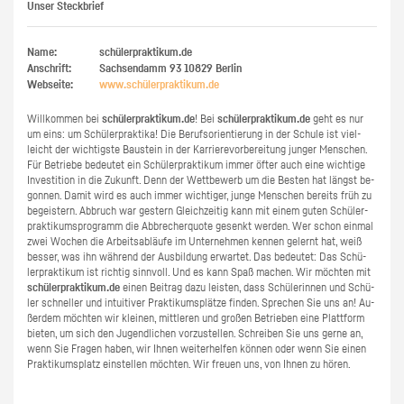
Unser Steckbrief
Name:
schülerpraktikum.de
Anschrift:
Sachsendamm 93
10829
Berlin
Webseite:
www.​schüler​prak​tiku​m.​de
Will­kom­men bei
schü­ler­prak­ti­kum.de
! Bei
schü­ler­prak­ti­kum.de
geht es nur
um eins: um Schü­ler­prak­ti­ka! Die Be­rufs­ori­en­tie­rung in der Schu­le ist viel­
leicht der wich­tigs­te Bau­stein in der Kar­rie­re­vor­be­rei­tung jun­ger Men­schen.
Für Be­trie­be be­deu­tet ein Schü­ler­prak­ti­kum immer öfter auch eine wich­ti­ge
In­ves­ti­ti­on in die Zu­kunft. Denn der Wett­be­werb um die Bes­ten hat längst be­
gon­nen. Damit wird es auch immer wich­ti­ger, junge Men­schen be­reits früh zu
be­geis­tern. Ab­bruch war ges­tern Gleich­zei­tig kann mit einem guten Schü­ler­
prak­ti­kums­pro­gramm die Ab­bre­cher­quo­te ge­senkt wer­den. Wer schon ein­mal
zwei Wo­chen die Ar­beits­ab­läu­fe im Un­ter­neh­men ken­nen ge­lernt hat, weiß
bes­ser, was ihn wäh­rend der Aus­bil­dung er­war­tet. Das be­deu­tet: Das Schü­
ler­prak­ti­kum ist rich­tig sinn­voll. Und es kann Spaß ma­chen. Wir möch­ten mit
schü­ler­prak­ti­kum.de
einen Bei­trag dazu leis­ten, dass Schü­le­rin­nen und Schü­
ler schnel­ler und in­tui­ti­ver Prak­ti­kums­plät­ze fin­den. Spre­chen Sie uns an! Au­
ßer­dem möch­ten wir klei­nen, mitt­le­ren und gro­ßen Be­trie­ben eine Platt­form
bie­ten, um sich den Ju­gend­li­chen vor­zu­stel­len. Schrei­ben Sie uns gerne an,
wenn Sie Fra­gen haben, wir Ihnen wei­ter­hel­fen kön­nen oder wenn Sie einen
Prak­ti­kums­platz ein­stel­len möch­ten. Wir freu­en uns, von Ihnen zu hören.