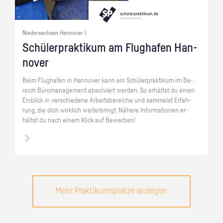
Niedersachsen Hannover |
Schü­ler­prak­ti­kum am Flug­ha­fen Han­
no­ver
Beim Flug­ha­fen in Han­no­ver kann ein Schü­ler­prak­ti­kum im Be­
reich Bü­ro­ma­nage­ment ab­sol­viert wer­den. So er­hältst du einen
Ein­blick in ver­schie­de­ne Ar­beits­be­rei­che und sam­melst Er­fah­
rung, die dich wirk­lich wei­ter­bringt. Nä­he­re In­for­ma­tio­nen er­
hältst du nach einem Klick auf Be­wer­ben!
Mehr Praktikumsplätze anzeigen