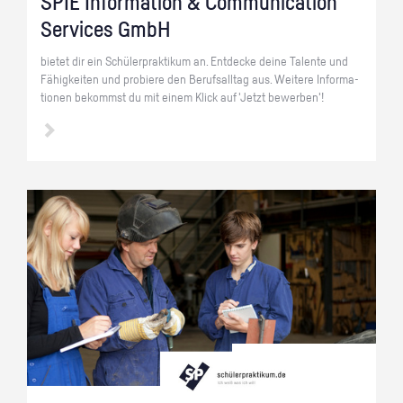
SPIE In­for­ma­ti­on & Com­mu­ni­ca­ti­on
Ser­vices GmbH
bie­tet dir ein Schü­ler­prak­ti­kum an. Ent­de­cke deine Ta­len­te und
Fä­hig­kei­ten und pro­bie­re den Be­rufs­all­tag aus. Wei­te­re In­for­ma­
tio­nen be­kommst du mit einem Klick auf 'Jetzt be­wer­ben'!