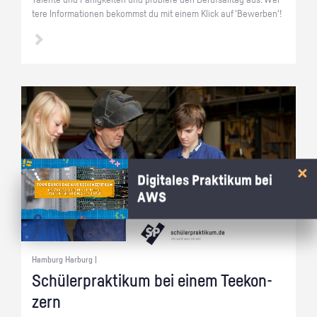
Ta­len­te und Fä­hig­kei­ten und pro­bie­re den Be­rufs­all­tag aus. Wei­
te­re In­for­ma­tio­nen be­kommst du mit einem Klick auf 'Be­wer­ben'!
Digitales Praktikum bei
AWS
Hamburg Harburg |
Schü­ler­prak­ti­kum bei einem Tee­kon­
zern