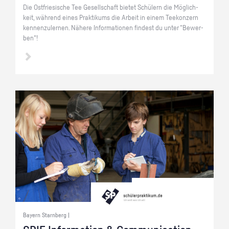
Die Ost­frie­si­sche Tee Ge­sell­schaft bie­tet Schü­lern die Mög­lich­
keit, wäh­rend eines Prak­ti­kums die Ar­beit in einem Tee­kon­zern
ken­nen­zu­ler­nen. Nä­he­re In­for­ma­tio­nen fin­dest du unter "Be­wer­
ben"!
Bayern Starnberg |