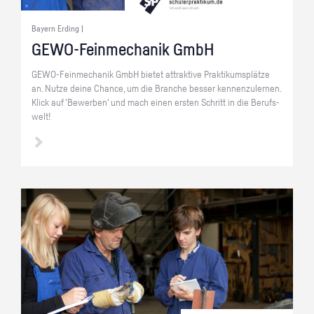
Bayern Erding |
GE­WO-Fein­me­cha­nik GmbH
GE­WO-Fein­me­cha­nik GmbH bie­tet at­trak­ti­ve Prak­ti­kums­plät­ze
an. Nutze deine Chan­ce, um die Bran­che bes­ser ken­nen­zu­ler­nen.
Klick auf 'Be­wer­ben' und mach einen ers­ten Schritt in die Be­rufs­
welt!