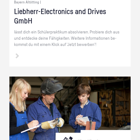
Bayern Altötting |
Lieb­herr-Elec­tro­nics and Dri­ves
GmbH
lässt dich ein Schü­ler­prak­ti­kum ab­sol­vie­ren. Pro­bie­re dich aus
und ent­de­cke deine Fä­hig­kei­ten. Wei­te­re In­for­ma­tio­nen be­
kommst du mit einem Klick auf 'Jetzt be­wer­ben'!