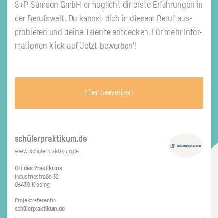
S+P Sam­son GmbH er­mög­licht dir erste Er­fah­run­gen in
der Be­rufs­welt. Du kannst dich in die­sem Beruf aus­
pro­bie­ren und deine Ta­len­te ent­de­cken. Für mehr In­for­
ma­tio­nen klick auf 'Jetzt be­wer­ben'!
Hier bewerben
schü­ler­prak­ti­kum.de
www.​schüler​prak​tiku​m.​de
Ort des Prak­ti­kums
In­dus­trie­stra­ße 32
86438 Kis­sing
Pro­jekt­re­fe­ren­tin
schü­ler­prak­ti­kum.de