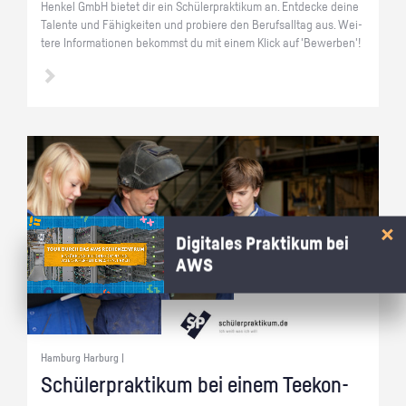
Hen­kel GmbH bie­tet dir ein Schü­ler­prak­ti­kum an. Ent­de­cke deine
Ta­len­te und Fä­hig­kei­ten und pro­bie­re den Be­rufs­all­tag aus. Wei­
te­re In­for­ma­tio­nen be­kommst du mit einem Klick auf 'Be­wer­ben'!
Digitales Praktikum bei
AWS
Hamburg Harburg |
Schü­ler­prak­ti­kum bei einem Tee­kon­