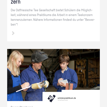
zern
Die Ost­frie­si­sche Tee Ge­sell­schaft bie­tet Schü­lern die Mög­lich­
keit, wäh­rend eines Prak­ti­kums die Ar­beit in einem Tee­kon­zern
ken­nen­zu­ler­nen. Nä­he­re In­for­ma­tio­nen fin­dest du unter "Be­wer­
ben"!