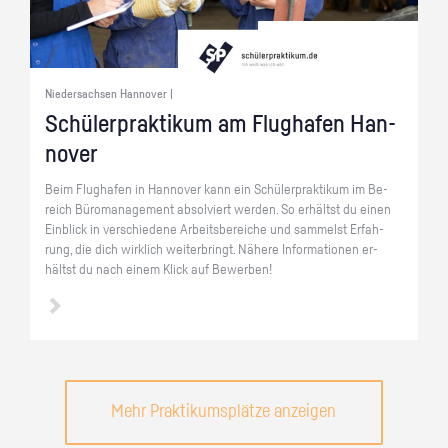
Niedersachsen Hannover |
Schü­ler­prak­ti­kum am Flug­ha­fen Han­
no­ver
Beim Flug­ha­fen in Han­no­ver kann ein Schü­ler­prak­ti­kum im Be­
reich Bü­ro­ma­nage­ment ab­sol­viert wer­den. So er­hältst du einen
Ein­blick in ver­schie­de­ne Ar­beits­be­rei­che und sam­melst Er­fah­
rung, die dich wirk­lich wei­ter­bringt. Nä­he­re In­for­ma­tio­nen er­
hältst du nach einem Klick auf Be­wer­ben!
Mehr Praktikumsplätze anzeigen