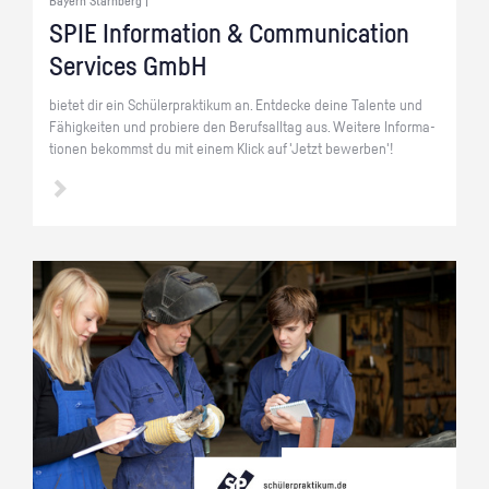
Bayern Starnberg |
SPIE In­for­ma­ti­on & Com­mu­ni­ca­ti­on
Ser­vices GmbH
bie­tet dir ein Schü­ler­prak­ti­kum an. Ent­de­cke deine Ta­len­te und
Fä­hig­kei­ten und pro­bie­re den Be­rufs­all­tag aus. Wei­te­re In­for­ma­
tio­nen be­kommst du mit einem Klick auf 'Jetzt be­wer­ben'!