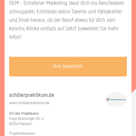
SEM - Scheib­ner Mar­ke­ting lässt dich ins Be­rufs­le­ben
schnup­pern. Ent­de­cke deine Ta­len­te und Fä­hig­kei­ten
und finde her­aus, ob der Beruf etwas für dich sein
könn­te. Kli­cke ein­fach auf 'Jetzt be­wer­ben' für mehr
Infos!
Hier bewerben
schü­ler­prak­ti­kum.de
www.​schüler​prak​tiku​m.​de
Ort des Prak­ti­kums
Hu­go-Brun­nin­ger-Str. 4
82216 Mai­sach
Pro­jekt­re­fe­ren­tin