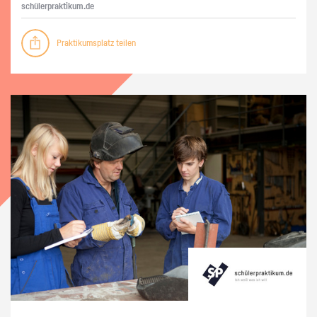
schü­ler­prak­ti­kum.de
Praktikumsplatz teilen