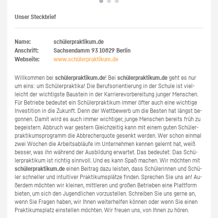
Unser Steckbrief
Name:
schülerpraktikum.de
Anschrift:
Sachsendamm 93
10829
Berlin
Webseite:
www.​schüler​prak​tiku​m.​de
Will­kom­men bei
schü­ler­prak­ti­kum.de
! Bei
schü­ler­prak­ti­kum.de
geht es nur
um eins: um Schü­ler­prak­ti­ka! Die Be­rufs­ori­en­tie­rung in der Schu­le ist viel­
leicht der wich­tigs­te Bau­stein in der Kar­rie­re­vor­be­rei­tung jun­ger Men­schen.
Für Be­trie­be be­deu­tet ein Schü­ler­prak­ti­kum immer öfter auch eine wich­ti­ge
In­ves­ti­ti­on in die Zu­kunft. Denn der Wett­be­werb um die Bes­ten hat längst be­
gon­nen. Damit wird es auch immer wich­ti­ger, junge Men­schen be­reits früh zu
be­geis­tern. Ab­bruch war ges­tern Gleich­zei­tig kann mit einem guten Schü­ler­
prak­ti­kums­pro­gramm die Ab­bre­cher­quo­te ge­senkt wer­den. Wer schon ein­mal
zwei Wo­chen die Ar­beits­ab­läu­fe im Un­ter­neh­men ken­nen ge­lernt hat, weiß
bes­ser, was ihn wäh­rend der Aus­bil­dung er­war­tet. Das be­deu­tet: Das Schü­
ler­prak­ti­kum ist rich­tig sinn­voll. Und es kann Spaß ma­chen. Wir möch­ten mit
schü­ler­prak­ti­kum.de
einen Bei­trag dazu leis­ten, dass Schü­le­rin­nen und Schü­
ler schnel­ler und in­tui­ti­ver Prak­ti­kums­plät­ze fin­den. Spre­chen Sie uns an! Au­
ßer­dem möch­ten wir klei­nen, mitt­le­ren und gro­ßen Be­trie­ben eine Platt­form
bie­ten, um sich den Ju­gend­li­chen vor­zu­stel­len. Schrei­ben Sie uns gerne an,
wenn Sie Fra­gen haben, wir Ihnen wei­ter­hel­fen kön­nen oder wenn Sie einen
Prak­ti­kums­platz ein­stel­len möch­ten. Wir freu­en uns, von Ihnen zu hören.