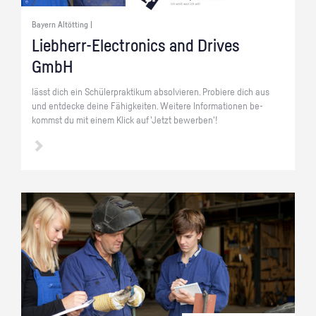
Bayern Altötting |
Lieb­herr-Elec­tro­nics and Dri­ves
GmbH
lässt dich ein Schü­ler­prak­ti­kum ab­sol­vie­ren. Pro­bie­re dich aus
und ent­de­cke deine Fä­hig­kei­ten. Wei­te­re In­for­ma­tio­nen be­
kommst du mit einem Klick auf 'Jetzt be­wer­ben'!