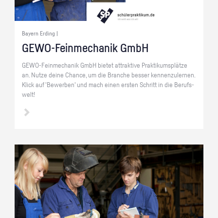
Bayern Erding |
GE­WO-Fein­me­cha­nik GmbH
GE­WO-Fein­me­cha­nik GmbH bie­tet at­trak­ti­ve Prak­ti­kums­plät­ze
an. Nutze deine Chan­ce, um die Bran­che bes­ser ken­nen­zu­ler­nen.
Klick auf 'Be­wer­ben' und mach einen ers­ten Schritt in die Be­rufs­
welt!