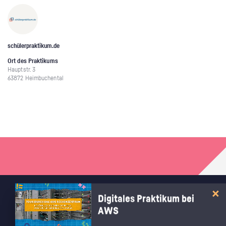
schülerpraktikum.de
Ort des Praktikums
Hauptstr. 3
63872 Heimbuchental
Digitales Praktikum bei
RECHTLICHES
AWS