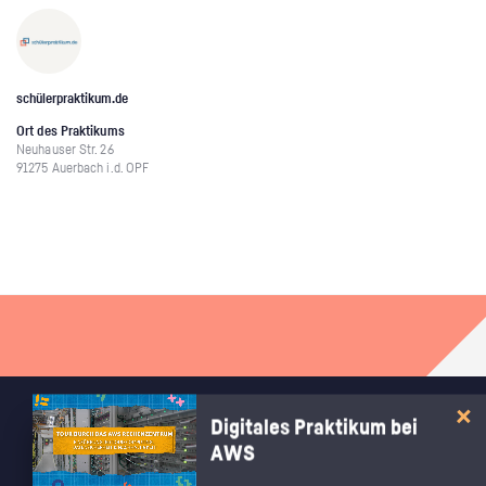
schülerpraktikum.de
Ort des Praktikums
Neuhauser Str. 26
91275 Auerbach i.d. OPF
Digitales Praktikum bei
RECHTLICHES
AWS