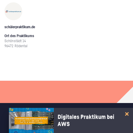
schülerpraktikum.de
Ort des Praktikums
Schönstädt 14
96472 Rödental
Digitales Praktikum bei
RECHTLICHES
AWS