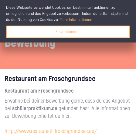
Diese Webseite verwendet Cookies, um bestimmte Funktionen zu
ermöglichen und das Angebot zu verbessern. Indem du fortfährst, stimmst
du der Nutzung von Cookies zu.
Mehr Informationen
Einverstanden!
Bewerbung
Restaurant am Froschgrundsee
Restaurant am Froschgrundsee
Erwähne bei deiner Bewerbung gerne, dass du das Angebot
bei
schülerpraktikum.de
gefunden hast. Alle Informationen
zur Bewerbung erhältst du hier:
http://www.restaurant-froschgrundsee.de/