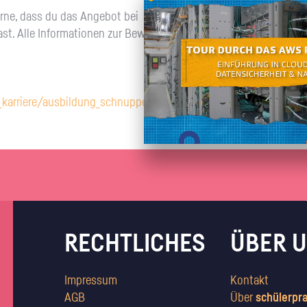
Unternehmen lohnt, wie man sich
auf dich neugier
Ort des Praktikums
rne, dass du das Angebot bei
Für diesen Schülerpra
vorbereitet und wie ein Vorab-Anruf
noch keine genaue Adr
st. Alle Informationen zur Bewerbung
abläuft.
karriere/ausbildung_schnupper.html
RECHTLICHES
ÜBER 
Impressum
Kontakt
AGB
Über
schülerpr