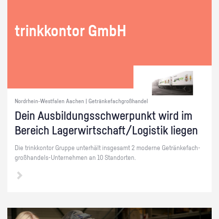
trink­kon­tor GmbH
Nordrhein-Westfalen Aachen | Getränkefachgroßhandel
Dein Aus­bil­dungs­schwer­punkt wird im
Be­reich La­ger­wirt­schaft/Lo­gis­tik lie­gen
Die trink­kon­tor Grup­pe un­ter­hält ins­ge­samt 2 mo­der­ne Ge­trän­ke­fach­
groß­han­dels-Un­ter­neh­men an 10 Stand­or­ten.