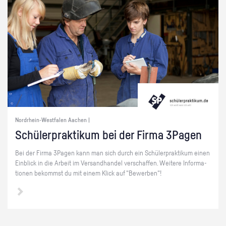
Nordrhein-Westfalen Aachen |
Schü­ler­prak­ti­kum bei der Firma 3Pa­gen
Bei der Firma 3Pa­gen kann man sich durch ein Schü­ler­prak­ti­kum einen
Ein­blick in die Ar­beit im Ver­sand­han­del ver­schaf­fen. Wei­te­re In­for­ma­
tio­nen be­kommst du mit einem Klick auf "Be­wer­ben"!