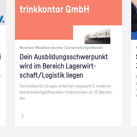
trink­kon­tor GmbH
Nordrhein-Westfalen Aachen | Getränkefachgroßhandel
i
Dein Aus­bil­dungs­schwer­punkt
wird im Be­reich La­ger­wirt­
schaft/Lo­gis­tik lie­gen
?
Die trink­kon­tor Grup­pe un­ter­hält ins­ge­samt 2 mo­der­ne
Ge­trän­ke­fach­groß­han­dels-Un­ter­neh­men an 10 Stand­or­
ten.