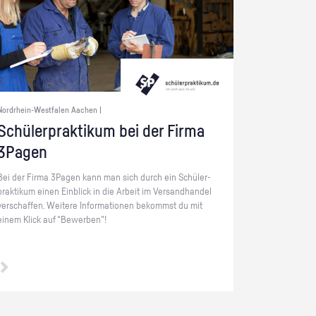
Nordrhein-Westfalen Aachen |
Schü­ler­prak­ti­kum bei der Firma
3Pa­gen
Bei der Firma 3Pa­gen kann man sich durch ein Schü­ler­
prak­ti­kum einen Ein­blick in die Ar­beit im Ver­sand­han­del
ver­schaf­fen. Wei­te­re In­for­ma­tio­nen be­kommst du mit
einem Klick auf "Be­wer­ben"!