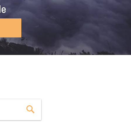
ig machst.
deinem Schülerpraktikum und die
le
Polizei-Ausbildung schon heute in
virtueller Realität!