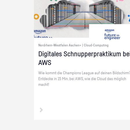
Nordrhein-Westfalen Aachen+ | Cloud-Computing
Di­gi­ta­les Schnup­per­prak­ti­kum be
AWS
Wie kommt die Cham­pi­ons Le­ague auf dei­nen Bild­schirm
Ent­de­cke in 15 Min. bei AWS, wie die Cloud das mög­lich
macht!