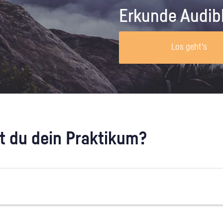
Unternehmen lohnt, wie man sich
auf dich neugier
Erkunde Audib
vorbereitet und wie ein Vorab-Anruf
abläuft.
Los geht's
 du dein Praktikum?