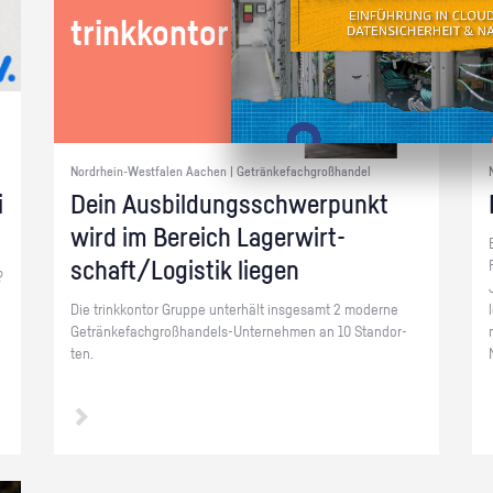
trink­kon­tor GmbH
Nordrhein-Westfalen Aachen | Getränkefachgroßhandel
i
Dein Aus­bil­dungs­schwer­punkt
wird im Be­reich La­ger­wirt­
schaft/Lo­gis­tik lie­gen
?
Die trink­kon­tor Grup­pe un­ter­hält ins­ge­samt 2 mo­der­ne
Ge­trän­ke­fach­groß­han­dels-Un­ter­neh­men an 10 Stand­or­
ten.