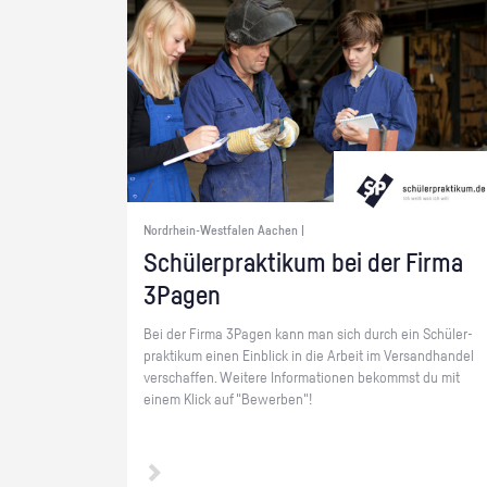
Nordrhein-Westfalen Aachen |
Schü­ler­prak­ti­kum bei der Firma
3Pa­gen
Bei der Firma 3Pa­gen kann man sich durch ein Schü­ler­
prak­ti­kum einen Ein­blick in die Ar­beit im Ver­sand­han­del
ver­schaf­fen. Wei­te­re In­for­ma­tio­nen be­kommst du mit
einem Klick auf "Be­wer­ben"!