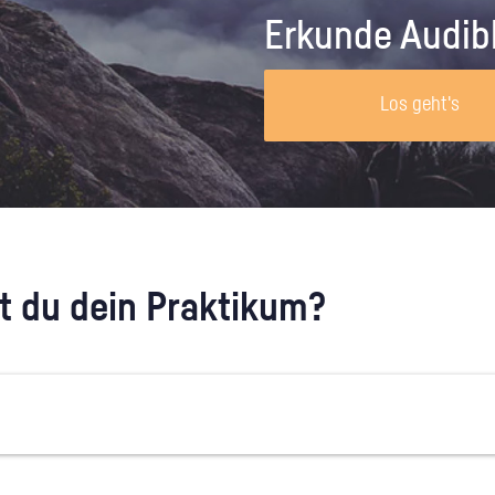
Unternehmen lohnt, wie man sich
auf dich neugier
Erkunde Audib
vorbereitet und wie ein Vorab-Anruf
abläuft.
Los geht's
 du dein Praktikum?