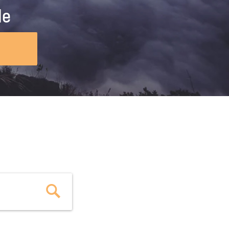
ig machst.
deinem Schülerpraktikum und die
le
Polizei-Ausbildung schon heute in
virtueller Realität!