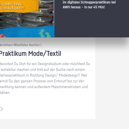
im digitalen Schnupperpraktikum bei
ni­na­fu­eh­rer.com
AWS heraus – in nur 45 Min!
Nordrhein-Westfalen Aachen |
Prak­ti­kum Mode/Tex­til
Be­wirbst Du Dich für ein De­sign­stu­di­um oder möch­test Du
Fach­ab­itur ma­chen und bist auf der Suche nach einem
Jah­resprak­ti­kum in Rich­tung De­sign/ Mo­de­de­sign? Hier
lernst Du den gan­zen Pro­zess vom Ent­wurf bis zur Ver­
mark­tung ken­nen und au­ßer­dem Ma­schi­nen­stri­cken und
Nähen.