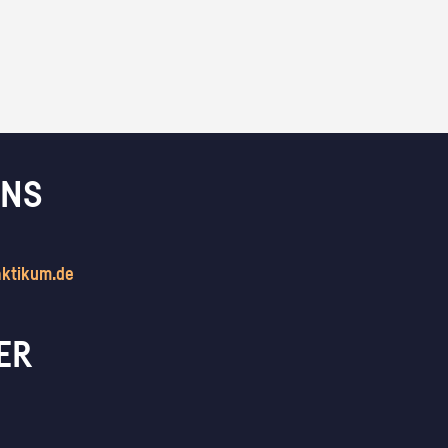
UNS
aktikum.de
ER