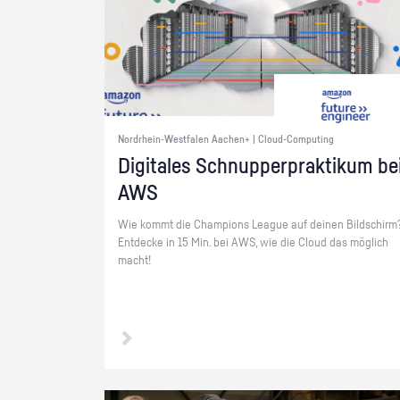
Nordrhein-Westfalen Aachen+ | Cloud-Computing
Di­gi­ta­les Schnup­per­prak­ti­kum be
AWS
Wie kommt die Cham­pi­ons Le­ague auf dei­nen Bild­schirm
Ent­de­cke in 15 Min. bei AWS, wie die Cloud das mög­lich
macht!