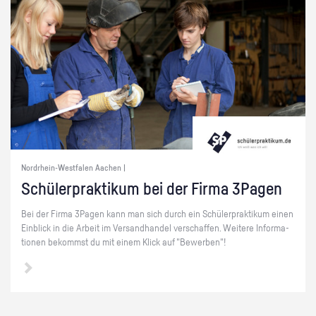
Nordrhein-Westfalen Aachen |
Schü­ler­prak­ti­kum bei der Firma 3Pa­gen
Bei der Firma 3Pa­gen kann man sich durch ein Schü­ler­prak­ti­kum einen
Ein­blick in die Ar­beit im Ver­sand­han­del ver­schaf­fen. Wei­te­re In­for­ma­
tio­nen be­kommst du mit einem Klick auf "Be­wer­ben"!