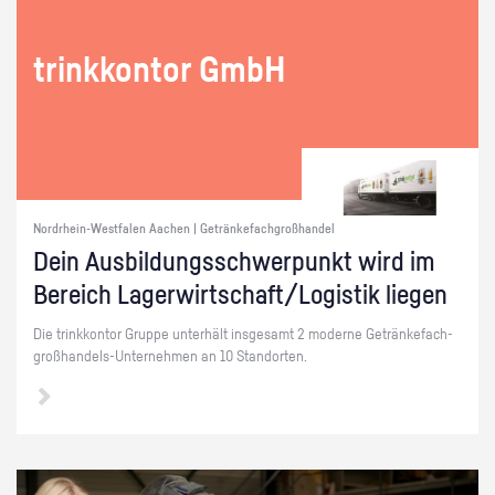
trink­kon­tor GmbH
Nordrhein-Westfalen Aachen | Getränkefachgroßhandel
Dein Aus­bil­dungs­schwer­punkt wird im
Be­reich La­ger­wirt­schaft/Lo­gis­tik lie­gen
Die trink­kon­tor Grup­pe un­ter­hält ins­ge­samt 2 mo­der­ne Ge­trän­ke­fach­
groß­han­dels-Un­ter­neh­men an 10 Stand­or­ten.