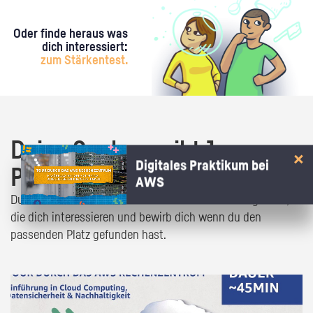
Oder finde heraus was
dich interessiert:
zum Stärkentest.
Deine Suche ergibt 1
Digitales Praktikum bei
Praktikumsangebot!
AWS
Du bist fast da! Klick dich durch die Praktikumsangebote,
die dich interessieren und bewirb dich wenn du den
passenden Platz gefunden hast.