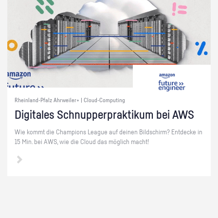
Rheinland-Pfalz Ahrweiler+ | Cloud-Computing
Di­gi­ta­les Schnup­per­prak­ti­kum bei AWS
Wie kommt die Cham­pi­ons Le­ague auf dei­nen Bild­schirm? Ent­de­cke in
15 Min. bei AWS, wie die Cloud das mög­lich macht!