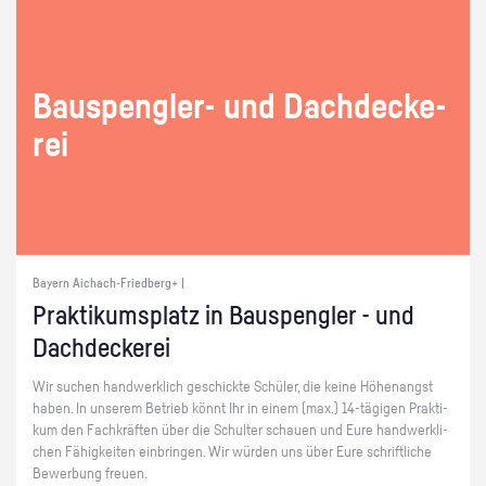
Bau­s­peng­ler- und Dach­de­cke­
rei
Bayern Aichach-Friedberg+ |
Prak­ti­kums­platz in Bau­s­peng­ler - und
Dach­de­cke­rei
Wir su­chen hand­werk­lich ge­schick­te Schü­ler, die keine Hö­hen­angst
haben. In un­se­rem Be­trieb könnt Ihr in einem (max.) 14-tä­gi­gen Prak­ti­
kum den Fach­kräf­ten über die Schul­ter schau­en und Eure hand­werk­li­
chen Fä­hig­kei­ten ein­brin­gen. Wir wür­den uns über Eure schrift­li­che
Be­wer­bung freu­en.