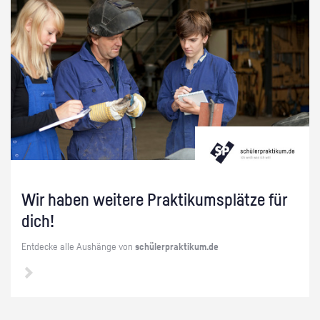
Wir haben wei­te­re Prak­ti­kums­plät­ze für
dich!
Ent­de­cke alle Aus­hän­ge von
schü­ler­prak­ti­kum.de