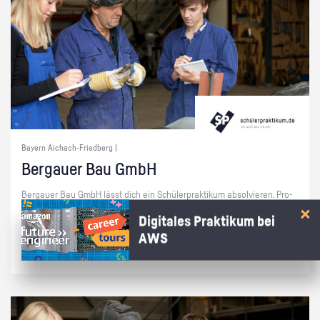
Bayern Aichach-Friedberg |
Ber­g­au­er Bau GmbH
Ber­g­au­er Bau GmbH lässt dich ein Schü­ler­prak­ti­kum ab­sol­vie­ren. Pro­
bie­re dich aus und ent­de­cke deine Fä­hig­kei­ten. Wei­te­re In­for­ma­tio­nen
Digitales Praktikum bei
be­kommst du mit einem Klick auf 'Jetzt be­wer­ben'!
AWS