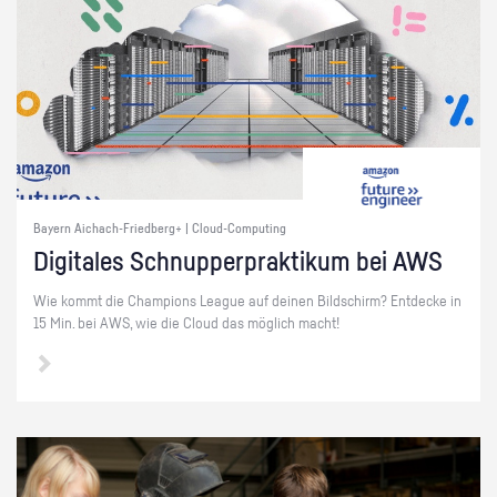
Bayern Aichach-Friedberg+ | Cloud-Computing
Di­gi­ta­les Schnup­per­prak­ti­kum bei AWS
Wie kommt die Cham­pi­ons Le­ague auf dei­nen Bild­schirm? Ent­de­cke in
15 Min. bei AWS, wie die Cloud das mög­lich macht!