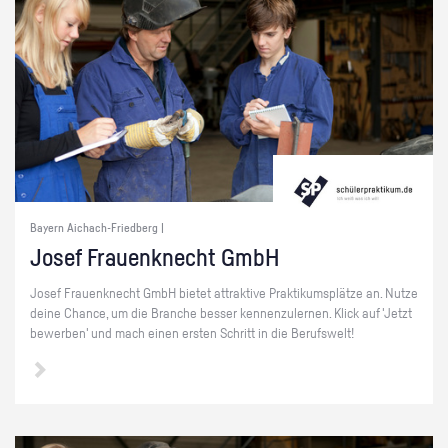
Bayern Aichach-Friedberg |
Josef Frau­enk­necht GmbH
Josef Frau­enk­necht GmbH bie­tet at­trak­ti­ve Prak­ti­kums­plät­ze an. Nutze
deine Chan­ce, um die Bran­che bes­ser ken­nen­zu­ler­nen. Klick auf 'Jetzt
be­wer­ben' und mach einen ers­ten Schritt in die Be­rufs­welt!