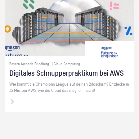
Bayern Aichach-Friedberg+ | Cloud-Computing
Di­gi­ta­les Schnup­per­prak­ti­kum bei AWS
Wie kommt die Cham­pi­ons Le­ague auf dei­nen Bild­schirm? Ent­de­cke in
15 Min. bei AWS, wie die Cloud das mög­lich macht!