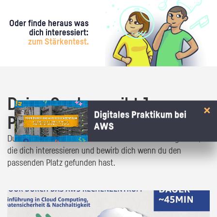
Oder finde heraus was
dich interessiert:
zum Stärkentest.
Deine Suche ergibt 1
Digitales Praktikum bei
Praktikumsangebot!
AWS
Du bist fast da! Klick dich durch die Praktikumsangebote,
die dich interessieren und bewirb dich wenn du den
passenden Platz gefunden hast.