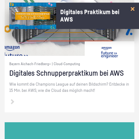
Digitales Praktikum bei
AWS
Bayern Aichach-Friedberg+ | Cloud-Computing
Di­gi­ta­les Schnup­per­prak­ti­kum bei AWS
Wie kommt die Cham­pi­ons Le­ague auf dei­nen Bild­schirm? Ent­de­cke in
15 Min. bei AWS, wie die Cloud das mög­lich macht!