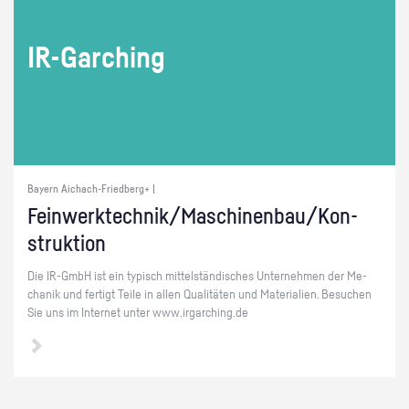
IR-Gar­ching
Bayern Aichach-Friedberg+ |
Fein­werk­tech­nik/Ma­schi­nen­bau/Kon­
struk­ti­on
Die IR-GmbH ist ein ty­pisch mit­tel­stän­di­sches Un­ter­neh­men der Me­
cha­nik und fer­tigt Teile in allen Qua­li­tä­ten und Ma­te­ria­li­en. Be­su­chen
Sie uns im In­ter­net unter www.​irgarching.​de