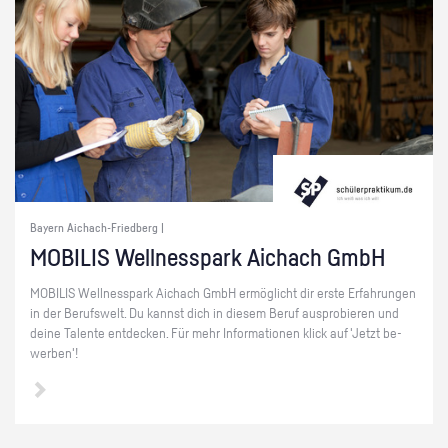
Bayern Aichach-Friedberg |
MO­BI­LIS Well­ness­park Aichach GmbH
MO­BI­LIS Well­ness­park Aichach GmbH er­mög­licht dir erste Er­fah­run­gen
in der Be­rufs­welt. Du kannst dich in die­sem Beruf aus­pro­bie­ren und
deine Ta­len­te ent­de­cken. Für mehr In­for­ma­tio­nen klick auf 'Jetzt be­
wer­ben'!