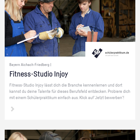
Bayern Aichach-Friedberg |
Fit­ness-Stu­dio Injoy
Fit­ness-Stu­dio Injoy lässt dich die Bran­che ken­nen­ler­nen und dort
kannst du deine Ta­len­te für die­ses Be­rufs­feld ent­de­cken. Pro­bie­re dich
mit einem Schü­ler­prak­ti­kum ein­fach aus. Klick auf 'Jetzt be­wer­ben'!