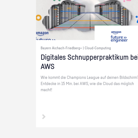
Bayern Aichach-Friedberg+ | Cloud-Computing
Di­gi­ta­les Schnup­per­prak­ti­kum be
AWS
Wie kommt die Cham­pi­ons Le­ague auf dei­nen Bild­schirm
Ent­de­cke in 15 Min. bei AWS, wie die Cloud das mög­lich
macht!