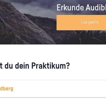
Unternehmen lohnt, wie man sich
auf dich neugier
Erkunde Audib
vorbereitet und wie ein Vorab-Anruf
abläuft.
Los geht's
 du dein Praktikum?
edberg