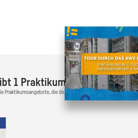
Oder finde heraus was dich
zum
ibt 1 Praktikumsangebot!
 die Praktikumsangebote, die dich interessieren und bewirb dich