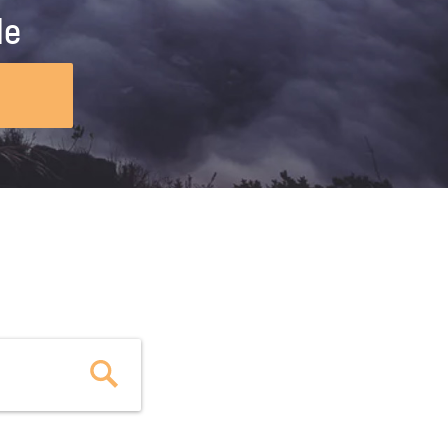
ig machst.
deinem Schülerpraktikum und die
le
Polizei-Ausbildung schon heute in
virtueller Realität!