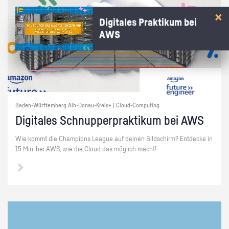
Digitales Praktikum bei
AWS
Baden-Württemberg Alb-Donau-Kreis+ | Cloud-Computing
Di­gi­ta­les Schnup­per­prak­ti­kum bei AWS
Wie kommt die Cham­pi­ons Le­ague auf dei­nen Bild­schirm? Ent­de­cke in
15 Min. bei AWS, wie die Cloud das mög­lich macht!