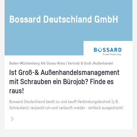
Bos­sard Deutsch­land GmbH
Baden-Württemberg Alb-Donau-Kreis | Vertrieb & Groß-/Außenhandel
Ist Groß-& Au­ßen­han­dels­ma­nage­ment
mit Schrau­ben ein Bü­ro­job? Finde es
raus!
Bos­sard Deutsch­land berät zu und kauft Ver­bin­dungs­tech­nik (z.B.
Schrau­ben), ver­packt um und ver­kauft wie­der - ein­fach aus­ge­drückt.