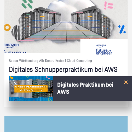
Baden-Württemberg Alb-Donau-Kreis+ | Cloud-Computing
Di­gi­ta­les Schnup­per­prak­ti­kum bei AWS
Wie kommt die Cham­pi­ons Le­ague auf dei­nen Bild­schirm? Ent­de­cke in
Digitales Praktikum bei
15 Min. bei AWS, wie die Cloud das mög­lich macht!
AWS