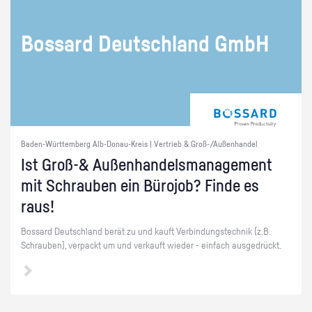
Bos­sard Deutsch­land GmbH
Baden-Württemberg Alb-Donau-Kreis | Vertrieb & Groß-/Außenhandel
Ist Groß-& Au­ßen­han­dels­ma­nage­ment
mit Schrau­ben ein Bü­ro­job? Finde es
raus!
Bos­sard Deutsch­land berät zu und kauft Ver­bin­dungs­tech­nik (z.B.
Schrau­ben), ver­packt um und ver­kauft wie­der - ein­fach aus­ge­drückt.