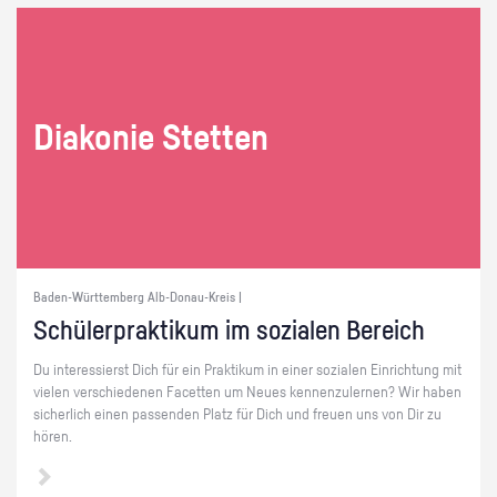
Dia­ko­nie Stet­ten
Baden-Württemberg Alb-Donau-Kreis |
Schü­ler­prak­ti­kum im so­zia­len Be­reich
Du in­ter­es­sierst Dich für ein Prak­ti­kum in einer so­zia­len Ein­rich­tung mit
vie­len ver­schie­de­nen Fa­cet­ten um Neues ken­nen­zu­ler­nen? Wir haben
si­cher­lich einen pas­sen­den Platz für Dich und freu­en uns von Dir zu
hören.