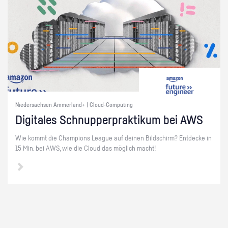
Niedersachsen Ammerland+ | Cloud-Computing
Di­gi­ta­les Schnup­per­prak­ti­kum bei AWS
Wie kommt die Cham­pi­ons Le­ague auf dei­nen Bild­schirm? Ent­de­cke in
15 Min. bei AWS, wie die Cloud das mög­lich macht!