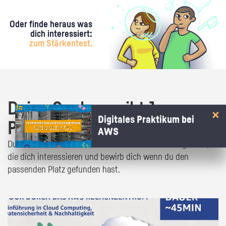
Oder finde heraus was
dich interessiert:
zum Stärkentest.
Deine Suche ergibt 1
Digitales Praktikum bei
Praktikumsangebot!
AWS
Du bist fast da! Klick dich durch die Praktikumsangebote,
die dich interessieren und bewirb dich wenn du den
passenden Platz gefunden hast.