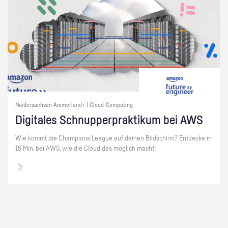
Niedersachsen Ammerland+ | Cloud-Computing
Di­gi­ta­les Schnup­per­prak­ti­kum bei AWS
Wie kommt die Cham­pi­ons Le­ague auf dei­nen Bild­schirm? Ent­de­cke in
15 Min. bei AWS, wie die Cloud das mög­lich macht!