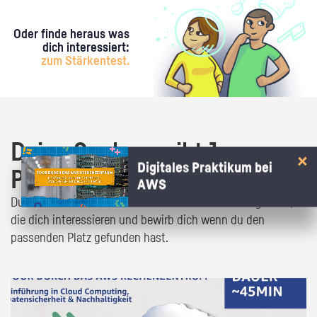
Oder finde heraus was
dich interessiert:
zum Stärkentest.
Deine Suche ergibt 1
Digitales Praktikum bei
Praktikumsangebot!
AWS
Du bist fast da! Klick dich durch die Praktikumsangebote,
die dich interessieren und bewirb dich wenn du den
passenden Platz gefunden hast.