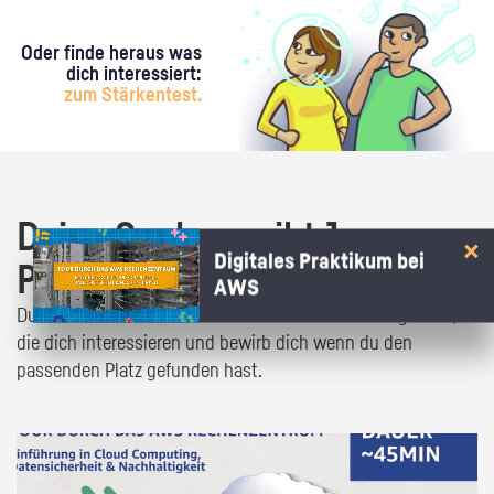
Oder finde heraus was
dich interessiert:
zum Stärkentest.
Deine Suche ergibt 1
Digitales Praktikum bei
Praktikumsangebot!
AWS
Du bist fast da! Klick dich durch die Praktikumsangebote,
die dich interessieren und bewirb dich wenn du den
passenden Platz gefunden hast.