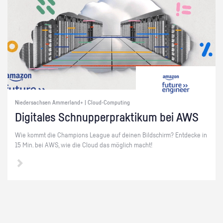
Niedersachsen Ammerland+ | Cloud-Computing
Di­gi­ta­les Schnup­per­prak­ti­kum bei AWS
Wie kommt die Cham­pi­ons Le­ague auf dei­nen Bild­schirm? Ent­de­cke in
15 Min. bei AWS, wie die Cloud das mög­lich macht!