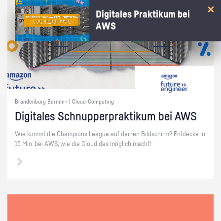
Digitales Praktikum bei
AWS
Brandenburg Barnim+ | Cloud-Computing
Di­gi­ta­les Schnup­per­prak­ti­kum bei AWS
Wie kommt die Cham­pi­ons Le­ague auf dei­nen Bild­schirm? Ent­de­cke in
15 Min. bei AWS, wie die Cloud das mög­lich macht!