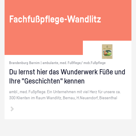
Fach­fuß­pfle­ge-Wand­litz
Brandenburg Barnim | ambulante, med. Fußflege/ mob.Fußpflege
Du lernst hier das Wun­der­werk Füße und
Ihre "Ge­schich­ten" ken­nen
ambl., med. Fuß­pfle­ge. Ein Un­ter­neh­men mit viel Herz für un­se­re ca.
300 Kli­en­ten im Raum Wand­litz, Ber­nau, H.​Neuendorf, Biesen­thal