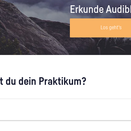
Unternehmen lohnt, wie man sich
auf dich neugier
Erkunde Audib
vorbereitet und wie ein Vorab-Anruf
abläuft.
Los geht's
 du dein Praktikum?