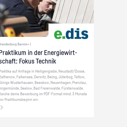
Brandenburg Barnim+ |
Prak­ti­kum in der En­er­gie­wirt­
schaft: Fokus Tech­nik
Prak­ti­ka auf An­fra­ge in Hei­li­gen­gra­be, Neu­stadt/Dosse,
Ra­the­now, Fal­ken­see, Der­witz, Bel­zig, Jü­ter­bog, Tel­tow,
Kö­nigs Wus­ter­hau­sen, Bees­kow, Neu­en­ha­gen, Prenz­lau,
An­ger­mün­de, See­low, Bad Frei­en­wal­de, Fürs­ten­wal­de.
Rei­che deine Be­wer­bung im PDF-For­mat mind. 3 Mo­na­te
vor Prak­ti­kums­be­ginn ein.