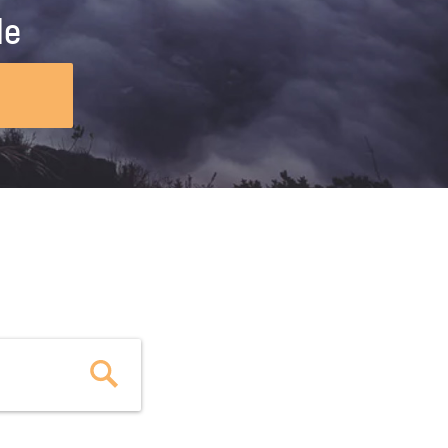
ig machst.
deinem Schülerpraktikum und die
le
Polizei-Ausbildung schon heute in
virtueller Realität!