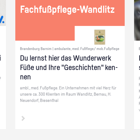
Fach­fuß­pfle­ge-Wand­litz
Brandenburg Barnim | ambulante, med. Fußflege/ mob.Fußpflege
i
Du lernst hier das Wun­der­werk
Füße und Ihre "Ge­schich­ten" ken­
nen
?
ambl., med. Fuß­pfle­ge. Ein Un­ter­neh­men mit viel Herz für
un­se­re ca. 300 Kli­en­ten im Raum Wand­litz, Ber­nau, H.​
Neuendorf, Biesen­thal