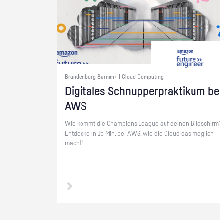
Brandenburg Barnim+ | Cloud-Computing
Di­gi­ta­les Schnup­per­prak­ti­kum be
AWS
Wie kommt die Cham­pi­ons Le­ague auf dei­nen Bild­schirm
Ent­de­cke in 15 Min. bei AWS, wie die Cloud das mög­lich
macht!