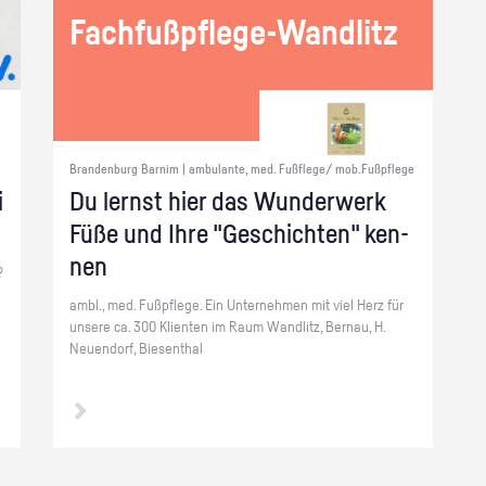
Fach­fuß­pfle­ge-Wand­litz
Brandenburg Barnim | ambulante, med. Fußflege/ mob.Fußpflege
i
Du lernst hier das Wun­der­werk
Füße und Ihre "Ge­schich­ten" ken­
nen
?
ambl., med. Fuß­pfle­ge. Ein Un­ter­neh­men mit viel Herz für
un­se­re ca. 300 Kli­en­ten im Raum Wand­litz, Ber­nau, H.​
Neuendorf, Biesen­thal