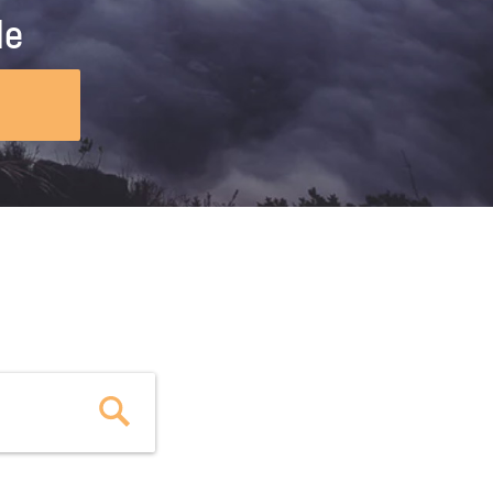
ig machst.
deinem Schülerpraktikum und die
le
Polizei-Ausbildung schon heute in
virtueller Realität!