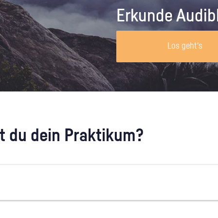
Unternehmen lohnt, wie man sich
auf dich neugier
Erkunde Audib
vorbereitet und wie ein Vorab-Anruf
abläuft.
Los geht's
 du dein Praktikum?