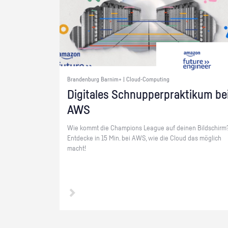
Brandenburg Barnim+ | Cloud-Computing
Di­gi­ta­les Schnup­per­prak­ti­kum be
AWS
Wie kommt die Cham­pi­ons Le­ague auf dei­nen Bild­schirm
Ent­de­cke in 15 Min. bei AWS, wie die Cloud das mög­lich
macht!