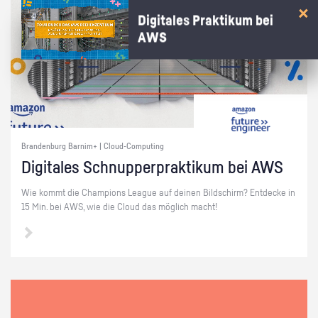
Digitales Praktikum bei
AWS
Brandenburg Barnim+ | Cloud-Computing
Di­gi­ta­les Schnup­per­prak­ti­kum bei AWS
Wie kommt die Cham­pi­ons Le­ague auf dei­nen Bild­schirm? Ent­de­cke in
15 Min. bei AWS, wie die Cloud das mög­lich macht!