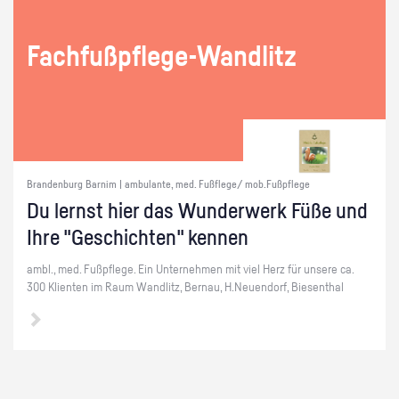
Fach­fuß­pfle­ge-Wand­litz
Brandenburg Barnim | ambulante, med. Fußflege/ mob.Fußpflege
Du lernst hier das Wun­der­werk Füße und
Ihre "Ge­schich­ten" ken­nen
ambl., med. Fuß­pfle­ge. Ein Un­ter­neh­men mit viel Herz für un­se­re ca.
300 Kli­en­ten im Raum Wand­litz, Ber­nau, H.​Neuendorf, Biesen­thal