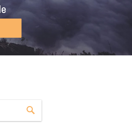
ig machst.
deinem Schülerpraktikum und die
le
Polizei-Ausbildung schon heute in
virtueller Realität!