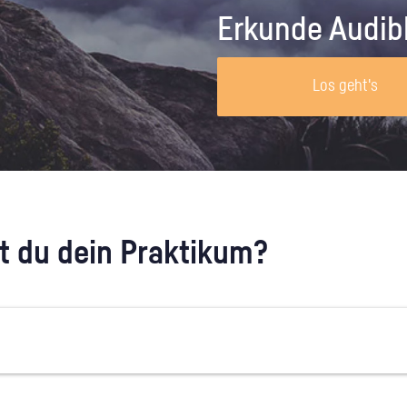
Unternehmen lohnt, wie man sich
auf dich neugier
Erkunde Audib
vorbereitet und wie ein Vorab-Anruf
abläuft.
Los geht's
 du dein Praktikum?