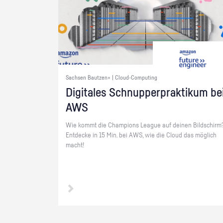
Sachsen Bautzen+ | Cloud-Computing
Di­gi­ta­les Schnup­per­prak­ti­kum be
AWS
Wie kommt die Cham­pi­ons Le­ague auf dei­nen Bild­schirm
Ent­de­cke in 15 Min. bei AWS, wie die Cloud das mög­lich
macht!