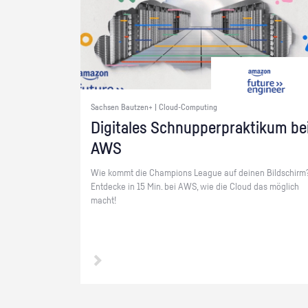
Sachsen Bautzen+ | Cloud-Computing
Di­gi­ta­les Schnup­per­prak­ti­kum be
AWS
Wie kommt die Cham­pi­ons Le­ague auf dei­nen Bild­schirm
Ent­de­cke in 15 Min. bei AWS, wie die Cloud das mög­lich
macht!