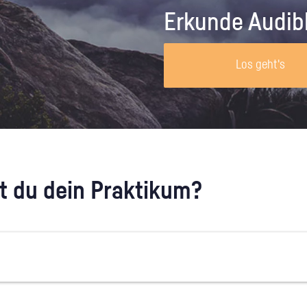
Unternehmen lohnt, wie man sich
auf dich neugier
Erkunde Audib
vorbereitet und wie ein Vorab-Anruf
abläuft.
Los geht's
 du dein Praktikum?