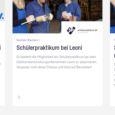
Sachsen Bautzen |
i
Schü­ler­prak­ti­kum bei Leoni
Es be­steht die Mög­lich­keit ein Schü­ler­prak­ti­kum bei dem
Elek­tro­nik­ent­wick­lungun­ter­neh­men Leoni zu ab­sol­vie­ren.
?
Ver­pas­se nicht diese Chan­ce und klick auf Be­wer­ben!