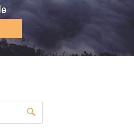
ig machst.
deinem Schülerpraktikum und die
le
Polizei-Ausbildung schon heute in
virtueller Realität!