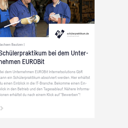
Sachsen Bautzen |
Schü­ler­prak­ti­kum bei dem Un­ter­
neh­men EU­RO­Bit
Bei dem Un­ter­neh­men EU­RO­Bit In­ter­net­so­lu­ti­ons GbR
kann ein Schü­ler­prak­ti­kum ab­sol­viert wer­den. Hier er­hältst
du einen Ein­blick in die IT-Bran­che. Be­kom­me einen Ein­
blick in den Be­trieb und den Ta­ges­ab­lauf. Nä­he­re In­for­ma­
tio­nen er­hältst du nach einem Klick auf "Be­wer­ben"!