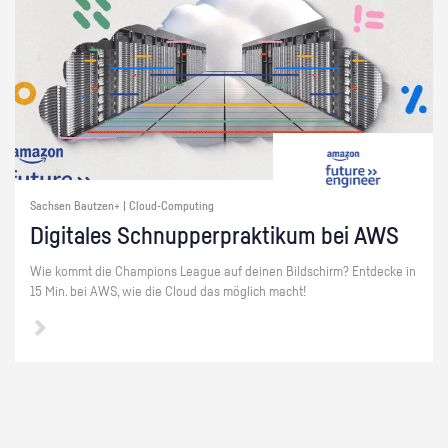
Sachsen Bautzen+ | Cloud-Computing
Di­gi­ta­les Schnup­per­prak­ti­kum bei AWS
Wie kommt die Cham­pi­ons Le­ague auf dei­nen Bild­schirm? Ent­de­cke in
15 Min. bei AWS, wie die Cloud das mög­lich macht!