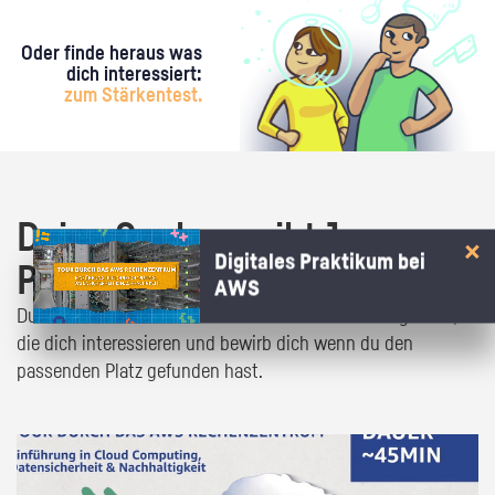
Oder finde heraus was
dich interessiert:
zum Stärkentest.
Deine Suche ergibt 1
Digitales Praktikum bei
Praktikumsangebot!
AWS
Du bist fast da! Klick dich durch die Praktikumsangebote,
die dich interessieren und bewirb dich wenn du den
passenden Platz gefunden hast.