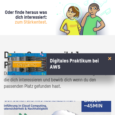
Oder finde heraus was
dich interessiert:
zum Stärkentest.
Deine Suche ergibt 1
Digitales Praktikum bei
Praktikumsangebot!
AWS
Du bist fast da! Klick dich durch die Praktikumsangebote,
die dich interessieren und bewirb dich wenn du den
passenden Platz gefunden hast.