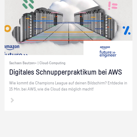
Sachsen Bautzen+ | Cloud-Computing
Di­gi­ta­les Schnup­per­prak­ti­kum bei AWS
Wie kommt die Cham­pi­ons Le­ague auf dei­nen Bild­schirm? Ent­de­cke in
15 Min. bei AWS, wie die Cloud das mög­lich macht!